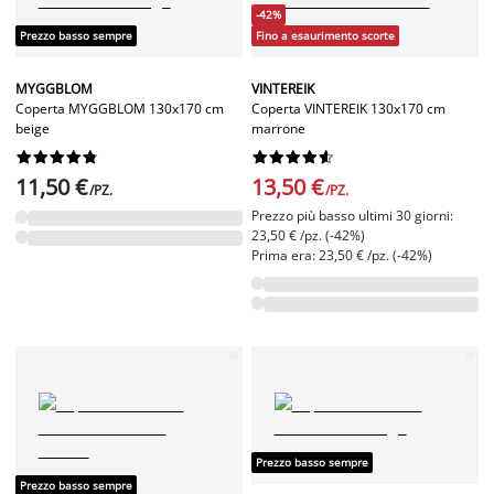
-42%
Prezzo basso sempre
Fino a esaurimento scorte
MYGGBLOM
VINTEREIK
Coperta MYGGBLOM 130x170 cm
Coperta VINTEREIK 130x170 cm
beige
marrone




















11,50 €
13,50 €
/PZ.
/PZ.
Prezzo più basso ultimi 30 giorni:
23,50 € /pz. (-42%)
Prima era: 23,50 € /pz. (-42%)
Prezzo basso sempre
Prezzo basso sempre