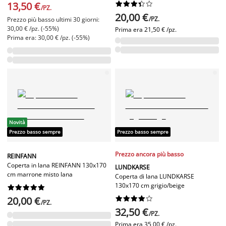
13,50 €










/PZ.
20,00 €
/PZ.
Prezzo più basso ultimi 30 giorni:
30,00 € /pz. (-55%)
Prima era
21,50 € /pz.
Prima era: 30,00 € /pz. (-55%)
Novità
Prezzo basso sempre
Prezzo basso sempre
Prezzo ancora più basso
REINFANN
Coperta in lana REINFANN 130x170
LUNDKARSE
cm marrone misto lana
Coperta di lana LUNDKARSE
130x170 cm grigio/beige










20,00 €










/PZ.
32,50 €
/PZ.
Prima era
35,00 € /pz.