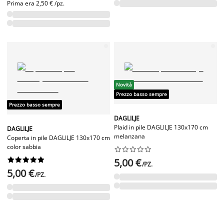
Prima era
2,50 € /pz.
Novità
Prezzo basso sempre
Prezzo basso sempre
DAGLILJE
Plaid in pile DAGLILJE 130x170 cm
DAGLILJE
melanzana
Coperta in pile DAGLILJE 130x170 cm
color sabbia




















5,00 €
/PZ.
5,00 €
/PZ.