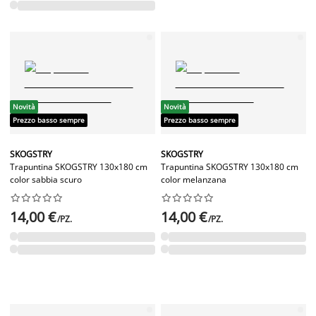
Novità
Novità
Prezzo basso sempre
Prezzo basso sempre
SKOGSTRY
SKOGSTRY
Trapuntina SKOGSTRY 130x180 cm
Trapuntina SKOGSTRY 130x180 cm
color sabbia scuro
color melanzana




















14,00 €
14,00 €
/PZ.
/PZ.