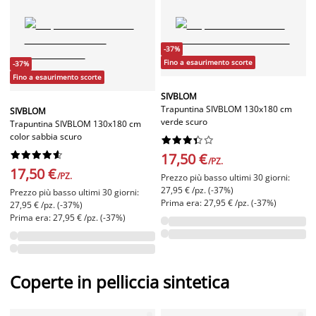
-37%
Fino a esaurimento scorte
-37%
Fino a esaurimento scorte
SIVBLOM
Trapuntina SIVBLOM 130x180 cm
SIVBLOM
verde scuro
Trapuntina SIVBLOM 130x180 cm
color sabbia scuro




















17,50 €
/PZ.
17,50 €
/PZ.
Prezzo più basso ultimi 30 giorni:
27,95 € /pz. (-37%)
Prezzo più basso ultimi 30 giorni:
Prima era: 27,95 € /pz. (-37%)
27,95 € /pz. (-37%)
Prima era: 27,95 € /pz. (-37%)
Coperte in pelliccia sintetica