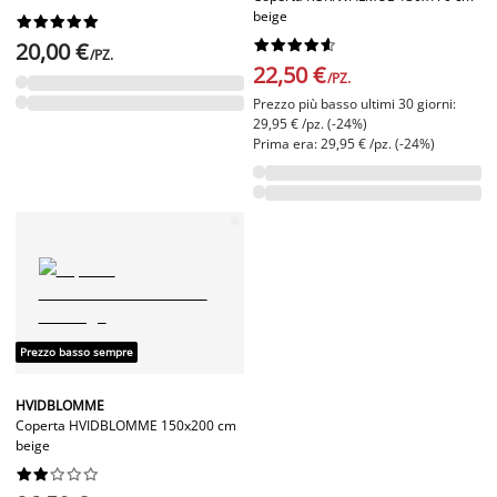
beige




















20,00 €
/PZ.
22,50 €
/PZ.
Prezzo più basso ultimi 30 giorni:
29,95 € /pz. (-24%)
Prima era: 29,95 € /pz. (-24%)
Prezzo basso sempre
HVIDBLOMME
Coperta HVIDBLOMME 150x200 cm
beige









