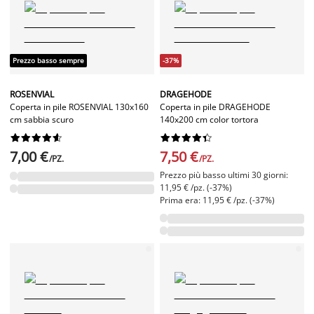
Prezzo basso sempre
-37%
ROSENVIAL
DRAGEHODE
Coperta in pile ROSENVIAL 130x160
Coperta in pile DRAGEHODE
cm sabbia scuro
140x200 cm color tortora




















7,00 €
7,50 €
/PZ.
/PZ.
Prezzo più basso ultimi 30 giorni:
11,95 € /pz. (-37%)
Prima era: 11,95 € /pz. (-37%)