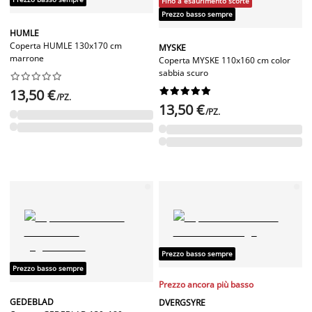
Fino a esaurimento scorte
Prezzo basso sempre
HUMLE
Coperta HUMLE 130x170 cm
MYSKE
marrone
Coperta MYSKE 110x160 cm color
sabbia scuro




















13,50 €
/PZ.
13,50 €
/PZ.
Prezzo basso sempre
Prezzo basso sempre
Prezzo ancora più basso
GEDEBLAD
DVERGSYRE