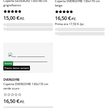
Coperta GEDEBLAD 130x180 cm
Coperta DVERGSYRE 130x170 cm
grigio/bianco
beige




















15,00 €
16,50 €
/PZ.
/PZ.
Prima era
17,50 € /pz.
Novità
Prezzo basso sempre
DVERGSYRE
Coperta DVERGSYRE 130x170 cm
verde scuro










16,50 €
/PZ.