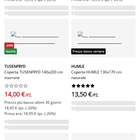
-26%
Novità
Prezzo basso sempre
TUSENFRYD
HUMLE
Coperta TUSENFRYD 140x200 cm
Coperta HUMLE 130x170 cm
marrone
naturale




















14,00 €
13,50 €
/PZ.
/PZ.
Prezzo più basso ultimi 30 giorni:
18,95 € /pz. (-26%)
Prima era: 18,95 € /pz. (-26%)