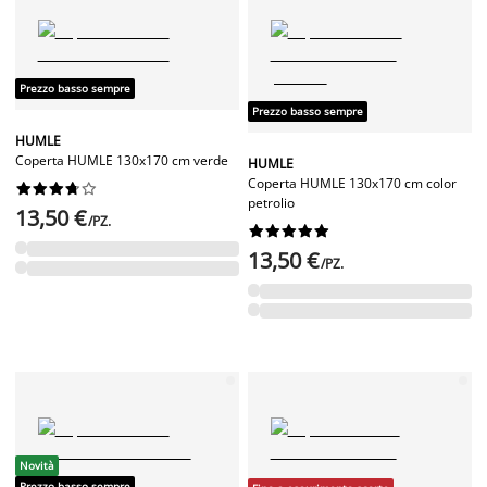
Prezzo basso sempre
Prezzo basso sempre
HUMLE
Coperta HUMLE 130x170 cm verde
HUMLE
Coperta HUMLE 130x170 cm color










petrolio
13,50 €
/PZ.










13,50 €
/PZ.
Novità
Prezzo basso sempre