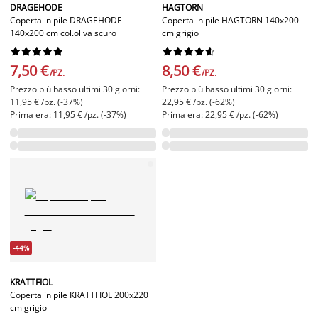
DRAGEHODE
HAGTORN
Coperta in pile DRAGEHODE
Coperta in pile HAGTORN 140x200
140x200 cm col.oliva scuro
cm grigio




















7,50 €
8,50 €
/PZ.
/PZ.
Prezzo più basso ultimi 30 giorni:
Prezzo più basso ultimi 30 giorni:
11,95 € /pz. (-37%)
22,95 € /pz. (-62%)
Prima era: 11,95 € /pz. (-37%)
Prima era: 22,95 € /pz. (-62%)
-44%
KRATTFIOL
Coperta in pile KRATTFIOL 200x220
cm grigio