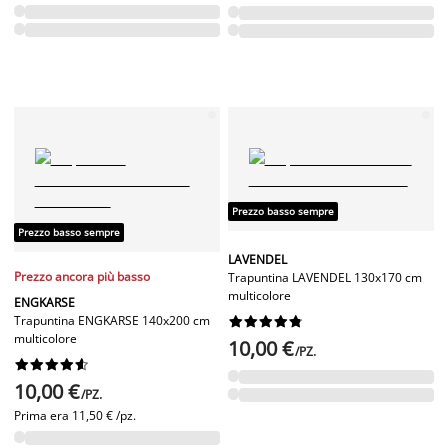
Prezzo basso sempre
Prezzo basso sempre
LAVENDEL
Prezzo ancora più basso
Trapuntina LAVENDEL 130x170 cm
multicolore
ENGKARSE
Trapuntina ENGKARSE 140x200 cm










multicolore
10,00 €
/PZ.










10,00 €
/PZ.
Prima era
11,50 € /pz.