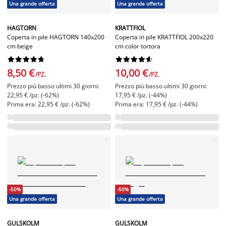
Una grande offerta
Una grande offerta
HAGTORN
KRATTFIOL
Coperta in pile HAGTORN 140x200
Coperta in pile KRATTFIOL 200x220
cm beige
cm color tortora




















8,50 €
10,00 €
/PZ.
/PZ.
Prezzo più basso ultimi 30 giorni:
Prezzo più basso ultimi 30 giorni:
22,95 € /pz. (-62%)
17,95 € /pz. (-44%)
Prima era: 22,95 € /pz. (-62%)
Prima era: 17,95 € /pz. (-44%)
-50%
-50%
Una grande offerta
Una grande offerta
GULSKOLM
GULSKOLM