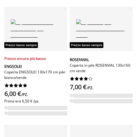
Prezzo basso sempre
Prezzo basso sempre
Prezzo ancora più basso
ROSENVIAL
Coperta in pile ROSENVIAL 130x160
ENGSOLEI
cm verde
Coperta ENGSOLEI 130x170 cm pile
bianco/verde




















7,00 €
/PZ.
6,00 €
/PZ.
Prima era
6,50 € /pz.