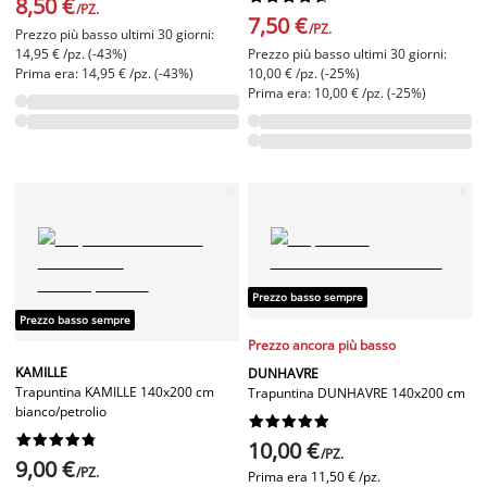
8,50 €
/PZ.
7,50 €
/PZ.
Prezzo più basso ultimi 30 giorni:
14,95 € /pz. (-43%)
Prezzo più basso ultimi 30 giorni:
Prima era: 14,95 € /pz. (-43%)
10,00 € /pz. (-25%)
Prima era: 10,00 € /pz. (-25%)
Prezzo basso sempre
Prezzo basso sempre
Prezzo ancora più basso
KAMILLE
DUNHAVRE
Trapuntina KAMILLE 140x200 cm
Trapuntina DUNHAVRE 140x200 cm
bianco/petrolio




















10,00 €
/PZ.
9,00 €
/PZ.
Prima era
11,50 € /pz.