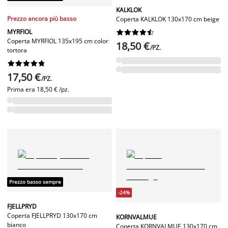
KALKLOK
Prezzo ancora più basso
Coperta KALKLOK 130x170 cm beige
MYRFIOL










Coperta MYRFIOL 135x195 cm color
18,50 €
/PZ.
tortora










17,50 €
/PZ.
Prima era
18,50 € /pz.
Prezzo basso sempre
-24%
FJELLPRYD
Coperta FJELLPRYD 130x170 cm
KORNVALMUE
bianco
Coperta KORNVALMUE 130x170 cm