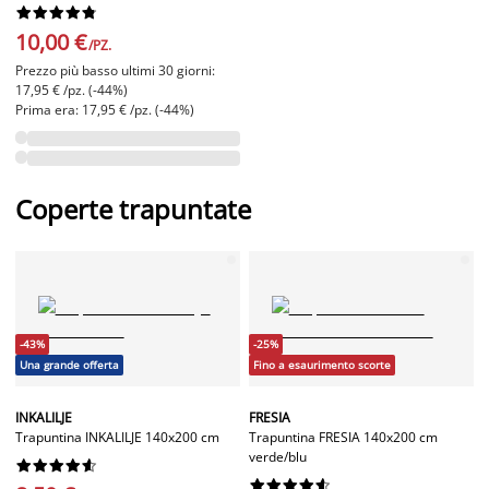










10,00 €
/PZ.
Prezzo più basso ultimi 30 giorni:
17,95 € /pz. (-44%)
Prima era: 17,95 € /pz. (-44%)
Coperte trapuntate
-43%
-25%
Una grande offerta
Fino a esaurimento scorte
INKALILJE
FRESIA
Trapuntina INKALILJE 140x200 cm
Trapuntina FRESIA 140x200 cm
verde/blu



















