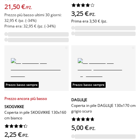
21,50 €










/PZ.
3,25 €
/PZ.
Prezzo più basso ultimi 30 giorni:
32,95 € /pz. (-34%)
Prima era
3,50 € /pz.
Prima era: 32,95 € /pz. (-34%)
Prezzo basso sempre
Prezzo basso sempre
Prezzo ancora più basso
DAGLILJE
Coperta in pile DAGLILJE 130x170 cm
SKOGVIKKE
grigio scuro
Coperta in pile SKOGVIKKE 130x160
cm bianco




















5,00 €
/PZ.
2,25 €
/PZ.