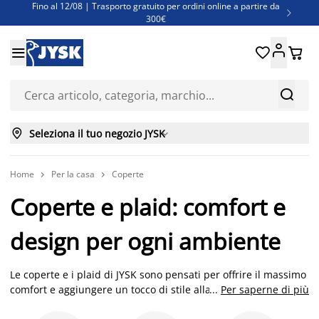
Fino al 12/08 | Trasporto gratuito per ordini online a partire da

300€
Super offerte d'estate | Oltre 1.500 articoli fino al 70%





Finanziamenti - Scegli il piano di rimborso più adatto a te



Seleziona il tuo negozio JYSK

Home
Per la casa
Coperte


Coperte e plaid: comfort e
design per ogni ambiente
Le coperte e i plaid di JYSK sono pensati per offrire il massimo
comfort e aggiungere un tocco di stile alla tua casa. Con una
...
Per saperne di più
vasta gamma di materiali che spaziano dal pile alla lana, e