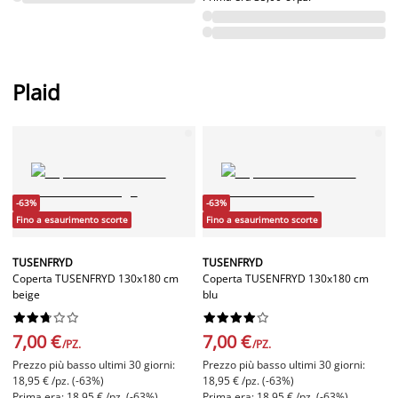
Plaid
-63%
-63%
Fino a esaurimento scorte
Fino a esaurimento scorte
TUSENFRYD
TUSENFRYD
Coperta TUSENFRYD 130x180 cm
Coperta TUSENFRYD 130x180 cm
beige
blu




















7,00 €
7,00 €
/PZ.
/PZ.
Prezzo più basso ultimi 30 giorni:
Prezzo più basso ultimi 30 giorni:
18,95 € /pz. (-63%)
18,95 € /pz. (-63%)
Prima era: 18,95 € /pz. (-63%)
Prima era: 18,95 € /pz. (-63%)