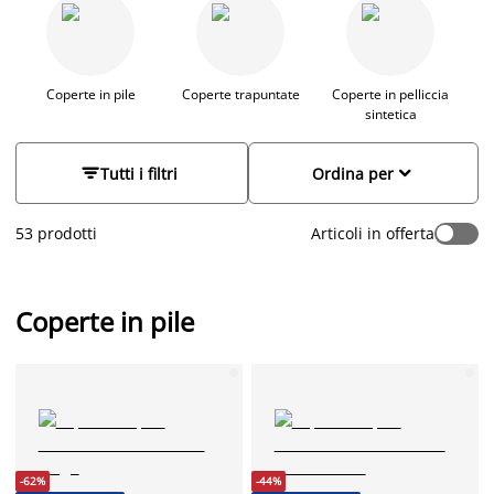
design che vanno dal classico monocolore alle fantasie floreali
o geometriche, le nostre coperte sono perfette per ogni
occasione. Che tu stia cercando una coperta morbida e
leggera per le serate fresche sul divano o un plaid elegante
per decorare il tuo salotto, troverai la soluzione ideale nella
Coperte in pile
Coperte trapuntate
Coperte in pelliccia
sintetica
nostra collezione. Scegli tra diverse misure, colori e stili per
personalizzare il tuo spazio con calore e raffinatezza.


Tutti i filtri
Ordina per
53 prodotti
Articoli in offerta
Coperte in pile
-62%
-44%