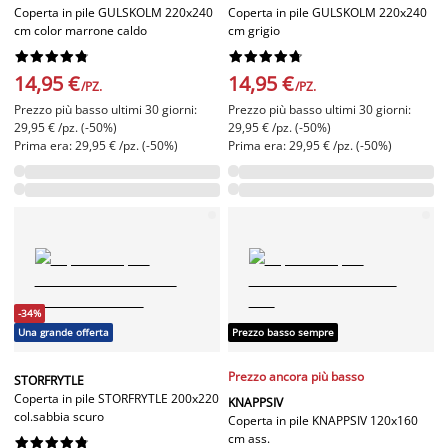
Coperta in pile GULSKOLM 220x240
Coperta in pile GULSKOLM 220x240
cm color marrone caldo
cm grigio




















14,95 €
14,95 €
/PZ.
/PZ.
Prezzo più basso ultimi 30 giorni:
Prezzo più basso ultimi 30 giorni:
29,95 € /pz. (-50%)
29,95 € /pz. (-50%)
Prima era: 29,95 € /pz. (-50%)
Prima era: 29,95 € /pz. (-50%)
-34%
Una grande offerta
Prezzo basso sempre
Prezzo ancora più basso
STORFRYTLE
Coperta in pile STORFRYTLE 200x220
KNAPPSIV
col.sabbia scuro
Coperta in pile KNAPPSIV 120x160
cm ass.









