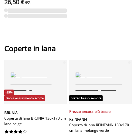
26,50 €
/PZ.
Coperte in lana
-55%
Fino a esaurimento scorte
Prezzo basso sempre
Prezzo ancora più basso
BRUNIA
Coperta di lana BRUNIA 130x170 cm
REINFANN
lana beige
Coperta di lana REINFANN 130x170
cm lana melange verde









