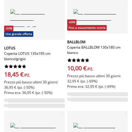
-69%
Fino a esaurimento scorte
-50%
Una grande offerta
BALLBLOM
Coperta BALLBLOM 130x180 cm
LOTUS
bianco
Coperta LOTUS 135x195 cm
bianco/grigio




















10,00 €
/PZ.
18,45 €
/PZ.
Prezzo più basso ultimi 30 giorni:
32,95 € /pz. (-69%)
Prezzo più basso ultimi 30 giorni:
Prima era: 32,95 € /pz. (-69%)
36,95 € /pz. (-50%)
Prima era: 36,95 € /pz. (-50%)