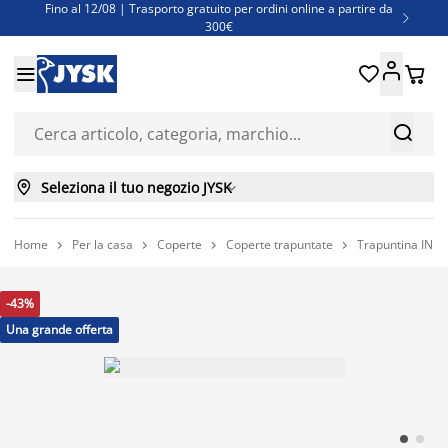
Fino al 12/08 | Trasporto gratuito per ordini online a partire da

300€
Super offerte d'estate | Oltre 1.500 articoli fino al 70%





Finanziamenti - Scegli il piano di rimborso più adatto a te



Seleziona il tuo negozio JYSK

Home
Per la casa
Coperte
Coperte trapuntate
Trapuntina INKA




-43%
Una grande offerta