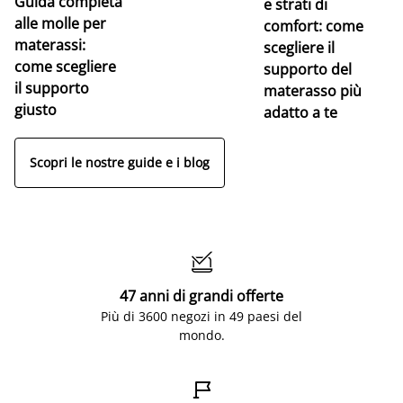
Guida completa
Ce
e strati di
alle molle per
pe
comfort: come
materassi:
la
scegliere il
come scegliere
supporto del
il supporto
materasso più
giusto
adatto a te
Scopri le nostre guide e i blog

47 anni di grandi offerte
Più di 3600 negozi in 49 paesi del
mondo.
