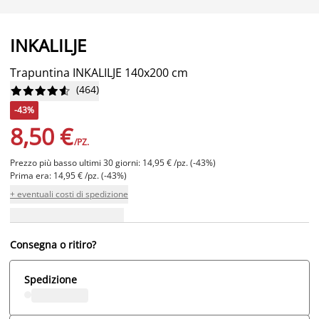
INKALILJE
Trapuntina INKALILJE 140x200 cm
(
464
)










-43%
8,50 €
/PZ.
Prezzo più basso ultimi 30 giorni: 14,95 € /pz. (-43%)
Prima era: 14,95 € /pz. (-43%)
+ eventuali costi di spedizione
Consegna o ritiro?
Spedizione