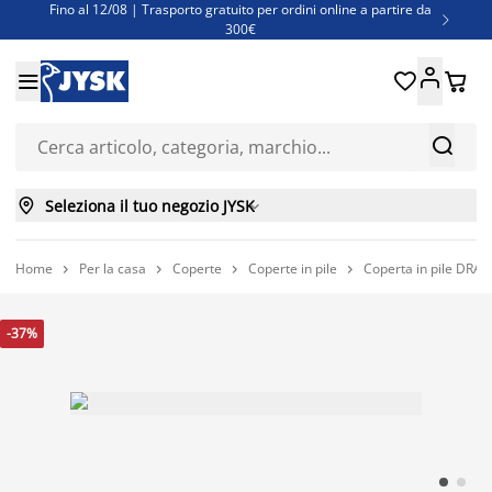
Fino al 12/08 | Trasporto gratuito per ordini online a partire da

300€
Super offerte d'estate | Oltre 1.500 articoli fino al 70%





Finanziamenti - Scegli il piano di rimborso più adatto a te



Seleziona il tuo negozio JYSK

Home
Per la casa
Coperte
Coperte in pile
Coperta in pile DR




-37%