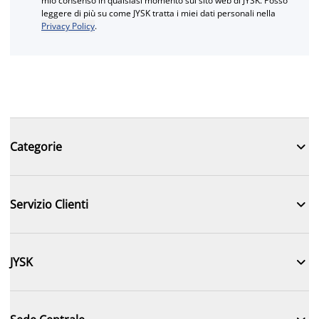
mio consenso in qualsiasi momento sul sito web di JYSK. Posso
leggere di più su come JYSK tratta i miei dati personali nella
Privacy Policy
.

Categorie

Servizio Clienti

JYSK