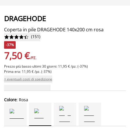
DRAGEHODE
Coperta in pile DRAGEHODE 140x200 cm rosa
(
151
)










-37%
7,50 €
/PZ.
Prezzo più basso ultimi 30 giorni: 11,95 € /pz. (-37%)
Prima era: 11,95 € /pz. (-37%)
+ eventuali costi di spedizione
Colore
: Rosa