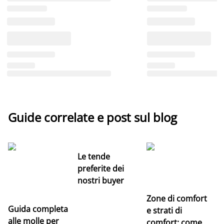
Guide correlate e post sul blog
Le tende
preferite dei
nostri buyer
Zone di comfort
Guida completa
Ce
e strati di
alle molle per
pe
comfort: come