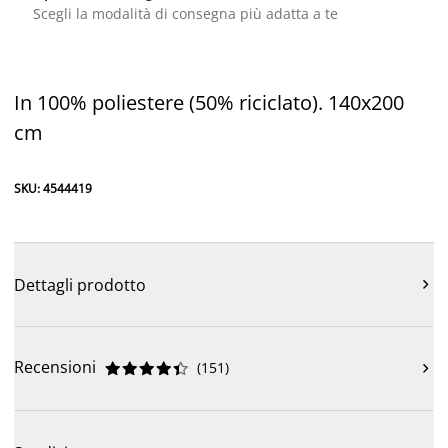
Scegli la modalità di consegna più adatta a te
In 100% poliestere (50% riciclato). 140x200
cm
SKU: 4544419
Dettagli prodotto

Recensioni
(
151
)










