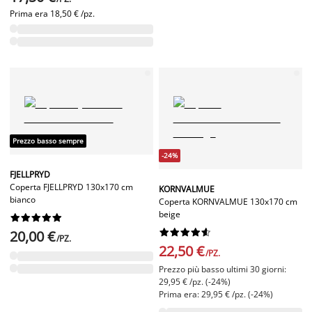
Prima era
18,50 € /pz.
Prezzo basso sempre
-24%
FJELLPRYD
Coperta FJELLPRYD 130x170 cm
KORNVALMUE
bianco
Coperta KORNVALMUE 130x170 cm
beige




















20,00 €
/PZ.
22,50 €
/PZ.
Prezzo più basso ultimi 30 giorni:
29,95 € /pz. (-24%)
Prima era: 29,95 € /pz. (-24%)