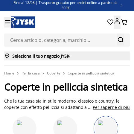
Fino al 12/08 | Trasporto gratuito per ordini online a partire da

300€
Super offerte d'estate | Oltre 1.500 articoli fino al 70%





Finanziamenti - Scegli il piano di rimborso più adatto a te



Seleziona il tuo negozio JYSK

Home
Per la casa
Coperte
Coperte in pelliccia sintetica



Coperte in pelliccia sintetica
Che la tua casa sia in stile moderno, classico o country, le
coperte con effetto pelliccia si adattano a ogni stile di
...
Per saperne di più
arredamento, puoi abbinarle a dei cuscini coordinati realizzati
in eco-pelliccia hai così la possibilità di creare un’atmosfera
ancora più confortevole e personalizzata. Scopri subito online
le nostre coperte di pelliccia!