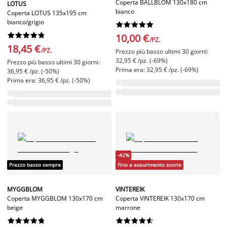
Coperta BALLBLOM 130x180 cm
LOTUS
bianco
Coperta LOTUS 135x195 cm
bianco/grigio




















10,00 €
/PZ.
18,45 €
/PZ.
Prezzo più basso ultimi 30 giorni:
32,95 € /pz. (-69%)
Prezzo più basso ultimi 30 giorni:
Prima era: 32,95 € /pz. (-69%)
36,95 € /pz. (-50%)
Prima era: 36,95 € /pz. (-50%)
-42%
Prezzo basso sempre
Fino a esaurimento scorte
MYGGBLOM
VINTEREIK
Coperta MYGGBLOM 130x170 cm
Coperta VINTEREIK 130x170 cm
beige
marrone



















