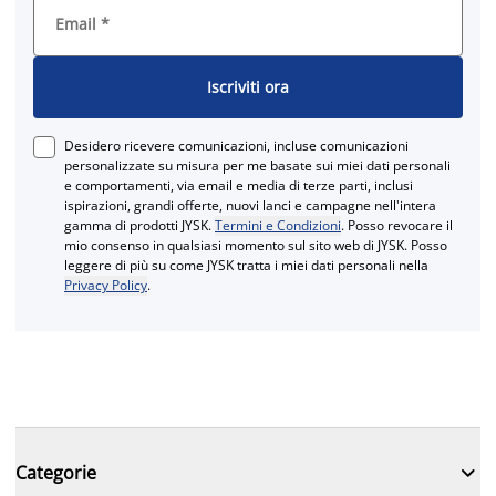
Email
*
Iscriviti ora
Desidero ricevere comunicazioni, incluse comunicazioni
personalizzate su misura per me basate sui miei dati personali
e comportamenti, via email e media di terze parti, inclusi
ispirazioni, grandi offerte, nuovi lanci e campagne nell'intera
gamma di prodotti JYSK.
Termini e Condizioni
. Posso revocare il
mio consenso in qualsiasi momento sul sito web di JYSK. Posso
leggere di più su come JYSK tratta i miei dati personali nella
Privacy Policy
.

Categorie