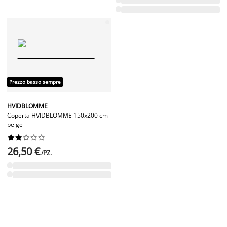
Prezzo basso sempre
HVIDBLOMME
Coperta HVIDBLOMME 150x200 cm
beige










26,50 €
/PZ.