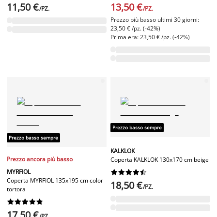
11,50 €
13,50 €
/PZ.
/PZ.
Prezzo più basso ultimi 30 giorni:
23,50 € /pz. (-42%)
Prima era: 23,50 € /pz. (-42%)
Prezzo basso sempre
Prezzo basso sempre
KALKLOK
Prezzo ancora più basso
Coperta KALKLOK 130x170 cm beige
MYRFIOL










Coperta MYRFIOL 135x195 cm color
18,50 €
/PZ.
tortora










17,50 €
/PZ.