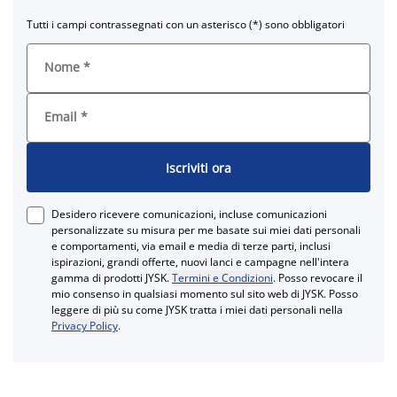
Tutti i campi contrassegnati con un asterisco (*) sono obbligatori
Nome
*
Email
*
Iscriviti ora
Desidero ricevere comunicazioni, incluse comunicazioni
personalizzate su misura per me basate sui miei dati personali
e comportamenti, via email e media di terze parti, inclusi
ispirazioni, grandi offerte, nuovi lanci e campagne nell'intera
gamma di prodotti JYSK.
Termini e Condizioni
. Posso revocare il
mio consenso in qualsiasi momento sul sito web di JYSK. Posso
leggere di più su come JYSK tratta i miei dati personali nella
Privacy Policy
.