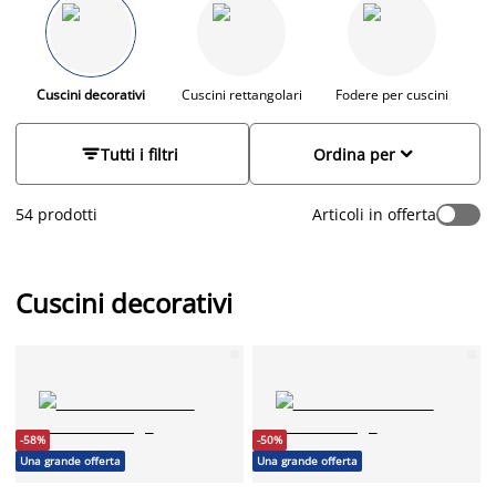
semplicemente il tuo stile. Gioca con colori, forme e texture
per creare contrasti, aggiungere profondità o dare un tocco di
carattere ai tuoi spazi. Da JYSK trovi una selezione di cuscini
decorativi e cuscini arredo pensati per valorizzare ogni
ambiente della casa: abbinali ai nostri divani, ai plaid e agli
Cuscini decorativi
Cuscini rettangolari
Fodere per cuscini
I
altri tessili per creare un ambiente accogliente, personale e
dal design scandinavo.


Tutti i filtri
Ordina per
54 prodotti
Articoli in offerta
Cuscini decorativi
-58%
-50%
Una grande offerta
Una grande offerta