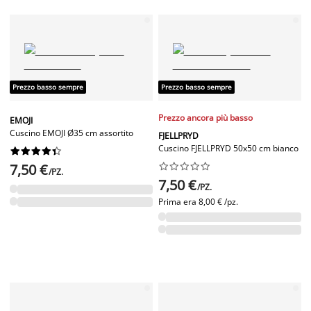
Prezzo basso sempre
Prezzo basso sempre
Prezzo ancora più basso
EMOJI
Cuscino EMOJI Ø35 cm assortito
FJELLPRYD
Cuscino FJELLPRYD 50x50 cm bianco










7,50 €










/PZ.
7,50 €
/PZ.
Prima era
8,00 € /pz.