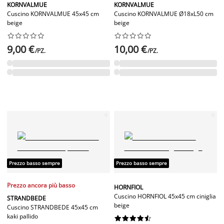
KORNVALMUE
KORNVALMUE
Cuscino KORNVALMUE 45x45 cm
Cuscino KORNVALMUE Ø18xL50 cm
beige
beige




















9,00 €
10,00 €
/PZ.
/PZ.
Prezzo basso sempre
Prezzo basso sempre
Prezzo ancora più basso
HORNFIOL
Cuscino HORNFIOL 45x45 cm ciniglia
STRANDBEDE
beige
Cuscino STRANDBEDE 45x45 cm
kaki pallido









