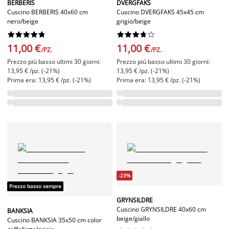
BERBERIS
DVERGFAKS
Cuscino BERBERIS 40x60 cm
Cuscino DVERGFAKS 45x45 cm
nero/beige
grigio/beige




















11,00 €
11,00 €
/PZ.
/PZ.
Prezzo più basso ultimi 30 giorni:
Prezzo più basso ultimi 30 giorni:
13,95 € /pz. (-21%)
13,95 € /pz. (-21%)
Prima era: 13,95 € /pz. (-21%)
Prima era: 13,95 € /pz. (-21%)
-23%
Prezzo basso sempre
GRYNSILDRE
Cuscino GRYNSILDRE 40x60 cm
BANKSIA
beige/giallo
Cuscino BANKSIA 35x50 cm color