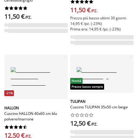
caffellatte/grigio




















11,50 €
/PZ.
11,50 €
/PZ.
Prezzo più basso ultimi 30 giorni:
14,95 € /pz. (-23%)
Prima era: 14,95 € /pz. (-23%)
Novità
Prezzo basso sempre
-21%
TULIPAN
Cuscino TULIPAN 35x50 cm beige
HALLON
Cuscino HALLON 40x60 cm blu










polvere/marrone
12,50 €
/PZ.










12,50 €
/PZ.