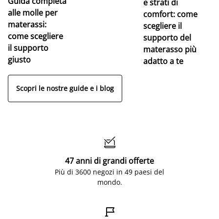
Guida completa
Ce
e strati di
alle molle per
pe
comfort: come
materassi:
la
scegliere il
come scegliere
supporto del
il supporto
materasso più
giusto
adatto a te
Scopri le nostre guide e i blog

47 anni di grandi offerte
Più di 3600 negozi in 49 paesi del
mondo.
