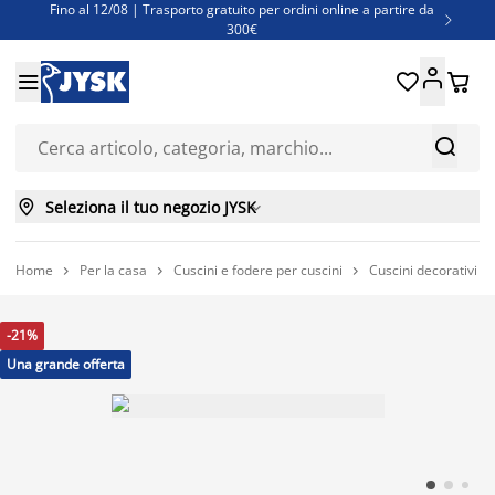
Fino al 12/08 | Trasporto gratuito per ordini online a partire da

300€
Super offerte d'estate | Oltre 1.500 articoli fino al 70%





Finanziamenti - Scegli il piano di rimborso più adatto a te



Seleziona il tuo negozio JYSK

Home
Per la casa
Cuscini e fodere per cuscini
Cuscini decorativi



-21%
Una grande offerta