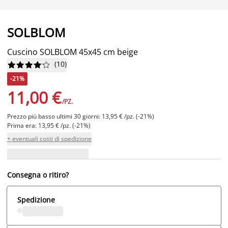
SOLBLOM
Cuscino SOLBLOM 45x45 cm beige
(
10
)










-21%
11,00 €
/PZ.
Prezzo più basso ultimi 30 giorni: 13,95 € /pz. (-21%)
Prima era: 13,95 € /pz. (-21%)
+ eventuali costi di spedizione
Consegna o ritiro?
Spedizione