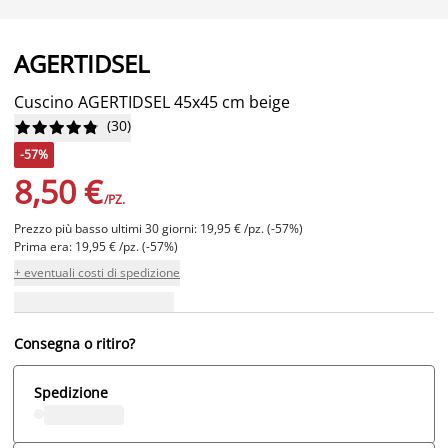
AGERTIDSEL
Cuscino AGERTIDSEL 45x45 cm beige
(
30
)










-57%
8,50 €
/PZ.
Prezzo più basso ultimi 30 giorni: 19,95 € /pz. (-57%)
Prima era: 19,95 € /pz. (-57%)
+ eventuali costi di spedizione
Consegna o ritiro?
Spedizione