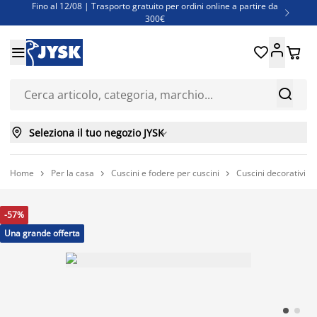
Fino al 12/08 | Trasporto gratuito per ordini online a partire da

300€
Super offerte d'estate | Oltre 1.500 articoli fino al 70%





Finanziamenti - Scegli il piano di rimborso più adatto a te



Seleziona il tuo negozio JYSK

Home
Per la casa
Cuscini e fodere per cuscini
Cuscini decorativi



-57%
Una grande offerta