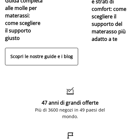
Guida completa
Ce
e strati di
alle molle per
pe
comfort: come
materassi:
la
scegliere il
come scegliere
supporto del
il supporto
materasso più
giusto
adatto a te
Scopri le nostre guide e i blog

47 anni di grandi offerte
Più di 3600 negozi in 49 paesi del
mondo.
