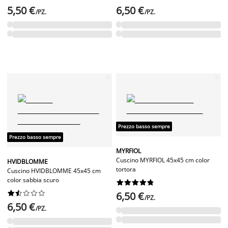
5,50 €
6,50 €
/PZ.
/PZ.
Prezzo basso sempre
Prezzo basso sempre
MYRFIOL
Cuscino MYRFIOL 45x45 cm color
HVIDBLOMME
tortora
Cuscino HVIDBLOMME 45x45 cm
color sabbia scuro




















6,50 €
/PZ.
6,50 €
/PZ.