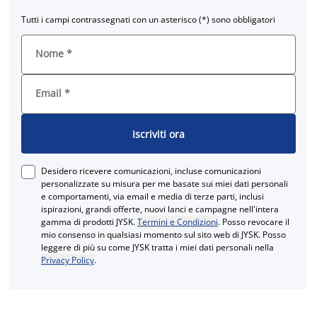
Tutti i campi contrassegnati con un asterisco (*) sono obbligatori
Nome
*
Email
*
Iscriviti ora
Desidero ricevere comunicazioni, incluse comunicazioni
personalizzate su misura per me basate sui miei dati personali
e comportamenti, via email e media di terze parti, inclusi
ispirazioni, grandi offerte, nuovi lanci e campagne nell'intera
gamma di prodotti JYSK.
Termini e Condizioni
. Posso revocare il
mio consenso in qualsiasi momento sul sito web di JYSK. Posso
leggere di più su come JYSK tratta i miei dati personali nella
Privacy Policy
.