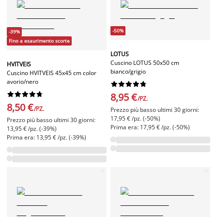
-50%
-39%
Fino a esaurimento scorte
LOTUS
Cuscino LOTUS 50x50 cm
HVITVEIS
bianco/grigio
Cuscino HVITVEIS 45x45 cm color
avorio/nero




















8,95 €
/PZ.
8,50 €
/PZ.
Prezzo più basso ultimi 30 giorni:
17,95 € /pz. (-50%)
Prezzo più basso ultimi 30 giorni:
Prima era: 17,95 € /pz. (-50%)
13,95 € /pz. (-39%)
Prima era: 13,95 € /pz. (-39%)