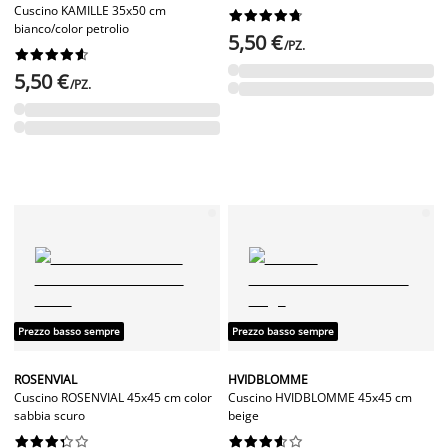
Cuscino KAMILLE 35x50 cm










bianco/color petrolio
5,50 €
/PZ.










5,50 €
/PZ.
Prezzo basso sempre
Prezzo basso sempre
ROSENVIAL
HVIDBLOMME
Cuscino ROSENVIAL 45x45 cm color
Cuscino HVIDBLOMME 45x45 cm
sabbia scuro
beige



















