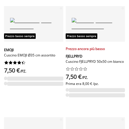
Prezzo basso sempre
Prezzo basso sempre
Prezzo ancora più basso
EMOJI
Cuscino EMOJI Ø35 cm assortito
FJELLPRYD
Cuscino FJELLPRYD 50x50 cm bianco










7,50 €










/PZ.
7,50 €
/PZ.
Prima era
8,00 € /pz.