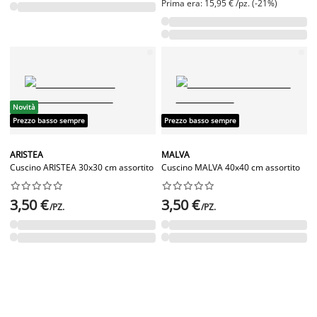
Prima era: 15,95 € /pz. (-21%)
Novità
Prezzo basso sempre
Prezzo basso sempre
ARISTEA
MALVA
Cuscino ARISTEA 30x30 cm assortito
Cuscino MALVA 40x40 cm assortito




















3,50 €
3,50 €
/PZ.
/PZ.