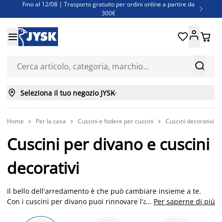
Fino al 12/08 | Trasporto gratuito per ordini online a partire da

300€
Super offerte d'estate | Oltre 1.500 articoli fino al 70%





Finanziamenti - Scegli il piano di rimborso più adatto a te



Seleziona il tuo negozio JYSK

Home
Per la casa
Cuscini e fodere per cuscini
Cuscini decorativi



Cuscini per divano e cuscini
decorativi
Il bello dell'arredamento è che può cambiare insieme a te.
Con i cuscini per divano puoi rinnovare l'atmosfera del
...
Per saperne di più
soggiorno in pochi gesti, seguendo le stagioni, le tendenze o