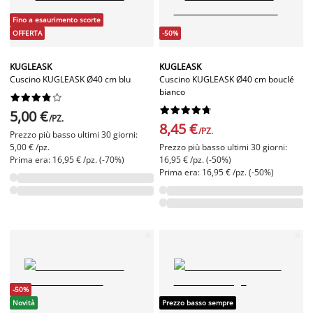
Fino a esaurimento scorte
OFFERTA
-50%
KUGLEASK
KUGLEASK
Cuscino KUGLEASK Ø40 cm blu
Cuscino KUGLEASK Ø40 cm bouclé
bianco




















5,00 €
/PZ.
8,45 €
/PZ.
Prezzo più basso ultimi 30 giorni:
5,00 € /pz.
Prezzo più basso ultimi 30 giorni:
Prima era: 16,95 € /pz. (-70%)
16,95 € /pz. (-50%)
Prima era: 16,95 € /pz. (-50%)
-50%
Novità
Prezzo basso sempre