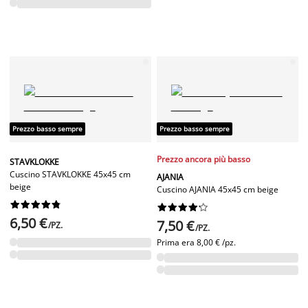
Prezzo basso sempre
Prezzo basso sempre
Prezzo ancora più basso
STAVKLOKKE
Cuscino STAVKLOKKE 45x45 cm
AJANIA
beige
Cuscino AJANIA 45x45 cm beige




















6,50 €
7,50 €
/PZ.
/PZ.
Prima era
8,00 € /pz.