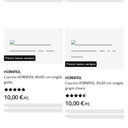
Prezzo basso sempre
Prezzo basso sempre
HORNFIOL
Cuscino HORNFIOL 45x45 cm ciniglia
HORNFIOL
giallo
Cuscino HORNFIOL 35x50 cm ciniglia
grigio chiaro




















10,00 €
/PZ.
10,00 €
/PZ.