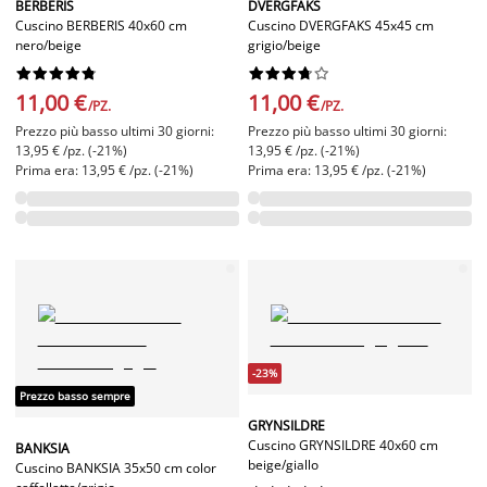
BERBERIS
DVERGFAKS
Cuscino BERBERIS 40x60 cm
Cuscino DVERGFAKS 45x45 cm
nero/beige
grigio/beige




















11,00 €
11,00 €
/PZ.
/PZ.
Prezzo più basso ultimi 30 giorni:
Prezzo più basso ultimi 30 giorni:
13,95 € /pz. (-21%)
13,95 € /pz. (-21%)
Prima era: 13,95 € /pz. (-21%)
Prima era: 13,95 € /pz. (-21%)
-23%
Prezzo basso sempre
GRYNSILDRE
Cuscino GRYNSILDRE 40x60 cm
BANKSIA
beige/giallo
Cuscino BANKSIA 35x50 cm color