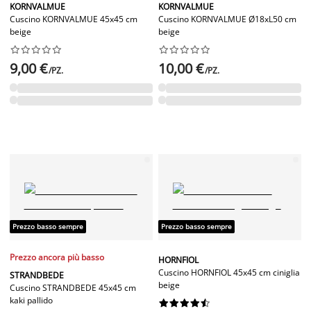
KORNVALMUE
KORNVALMUE
Cuscino KORNVALMUE 45x45 cm
Cuscino KORNVALMUE Ø18xL50 cm
beige
beige




















9,00 €
10,00 €
/PZ.
/PZ.
Prezzo basso sempre
Prezzo basso sempre
Prezzo ancora più basso
HORNFIOL
Cuscino HORNFIOL 45x45 cm ciniglia
STRANDBEDE
beige
Cuscino STRANDBEDE 45x45 cm
kaki pallido









