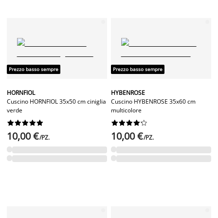
Prezzo basso sempre
Prezzo basso sempre
HORNFIOL
HYBENROSE
Cuscino HORNFIOL 35x50 cm ciniglia
Cuscino HYBENROSE 35x60 cm
verde
multicolore




















10,00 €
10,00 €
/PZ.
/PZ.