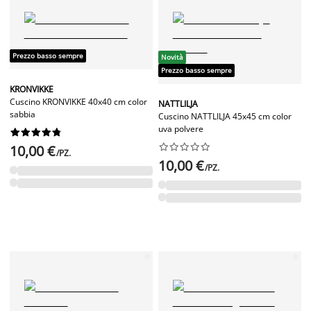
Prezzo basso sempre
Novità
Prezzo basso sempre
KRONVIKKE
Cuscino KRONVIKKE 40x40 cm color
NATTLILJA
sabbia
Cuscino NATTLILJA 45x45 cm color
uva polvere




















10,00 €
/PZ.
10,00 €
/PZ.