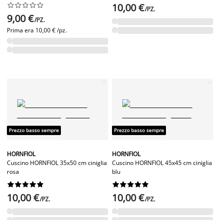










10,00 €
/PZ.
9,00 €
/PZ.
Prima era
10,00 € /pz.
Prezzo basso sempre
Prezzo basso sempre
HORNFIOL
HORNFIOL
Cuscino HORNFIOL 35x50 cm ciniglia
Cuscino HORNFIOL 45x45 cm ciniglia
rosa
blu




















10,00 €
10,00 €
/PZ.
/PZ.