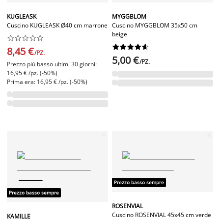
KUGLEASK
MYGGBLOM
Cuscino KUGLEASK Ø40 cm marrone
Cuscino MYGGBLOM 35x50 cm
beige




















8,45 €
/PZ.
5,00 €
/PZ.
Prezzo più basso ultimi 30 giorni:
16,95 € /pz. (-50%)
Prima era: 16,95 € /pz. (-50%)
Prezzo basso sempre
Prezzo basso sempre
ROSENVIAL
Cuscino ROSENVIAL 45x45 cm verde
KAMILLE