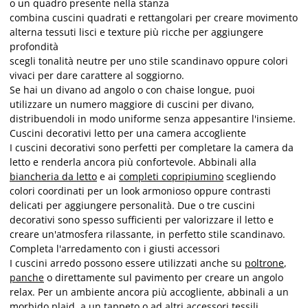
o un quadro presente nella stanza
combina cuscini quadrati e rettangolari per creare movimento
alterna tessuti lisci e texture più ricche per aggiungere
profondità
scegli tonalità neutre per uno stile scandinavo oppure colori
vivaci per dare carattere al soggiorno.
Se hai un divano ad angolo o con chaise longue, puoi
utilizzare un numero maggiore di cuscini per divano,
distribuendoli in modo uniforme senza appesantire l'insieme.
Cuscini decorativi letto per una camera accogliente
I cuscini decorativi sono perfetti per completare la camera da
letto e renderla ancora più confortevole. Abbinali alla
biancheria da letto
e ai
completi copripiumino
scegliendo
colori coordinati per un look armonioso oppure contrasti
delicati per aggiungere personalità. Due o tre cuscini
decorativi sono spesso sufficienti per valorizzare il letto e
creare un'atmosfera rilassante, in perfetto stile scandinavo.
Completa l'arredamento con i giusti accessori
I cuscini arredo possono essere utilizzati anche su
poltrone
,
panche
o direttamente sul pavimento per creare un angolo
relax. Per un ambiente ancora più accogliente, abbinali a un
morbido
plaid
, a un
tappeto
o ad altri accessori tessili