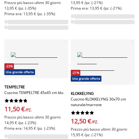
Prezzo più basso ultimi 30 giorni:
13,95 € /pz. (-21%)
13,95 € /pz. (-35%)
Prima era: 13,95 € /pz. (-21%)
Prima era: 13,95 € /pz. (-35%)
-23%
Una grande offerta
-21%
Una grande offerta
TEMPELTRE
Cuscino TEMPELTRE 45x45 cm blu
KLOKKELYNG
Cuscino KLOKKELYNG 30x70 cm










naturale/marrone
11,50 €
/PZ.










Prezzo più basso ultimi 30 giorni:
12,50 €
/PZ.
14,95 € /pz. (-23%)
Prima era: 14,95 € /pz. (-23%)
Prezzo più basso ultimi 30 giorni:
15,95 € /pz. (-21%)