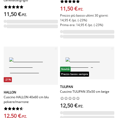
caffellatte/grigio




















11,50 €
/PZ.
11,50 €
/PZ.
Prezzo più basso ultimi 30 giorni:
14,95 € /pz. (-23%)
Prima era: 14,95 € /pz. (-23%)
Novità
Prezzo basso sempre
-21%
TULIPAN
Cuscino TULIPAN 35x50 cm beige
HALLON
Cuscino HALLON 40x60 cm blu










polvere/marrone
12,50 €
/PZ.










12,50 €
/PZ.