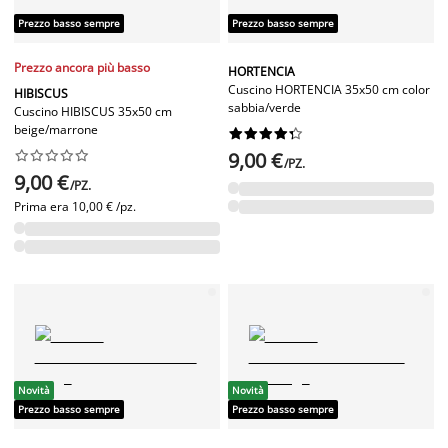
Prezzo basso sempre
Prezzo basso sempre
Prezzo ancora più basso
HORTENCIA
Cuscino HORTENCIA 35x50 cm color
HIBISCUS
sabbia/verde
Cuscino HIBISCUS 35x50 cm
beige/marrone




















9,00 €
/PZ.
9,00 €
/PZ.
Prima era
10,00 € /pz.
Novità
Novità
Prezzo basso sempre
Prezzo basso sempre