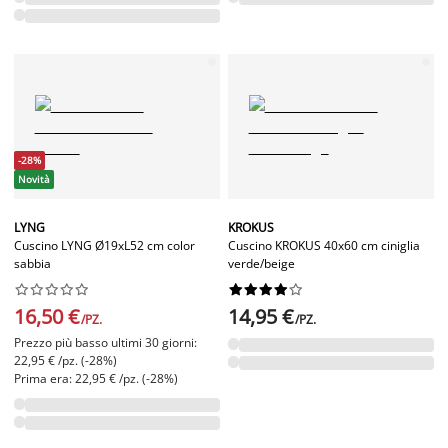
-28%
Novità
LYNG
KROKUS
Cuscino LYNG Ø19xL52 cm color
Cuscino KROKUS 40x60 cm ciniglia
sabbia
verde/beige




















16,50 €
14,95 €
/PZ.
/PZ.
Prezzo più basso ultimi 30 giorni:
22,95 € /pz. (-28%)
Prima era: 22,95 € /pz. (-28%)