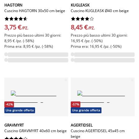
HAGTORN
KUGLEASK
Cuscino HAGTORN 30x50 cm beige
Cuscino KUGLEASK Ø40 cm beige




















3,75 €
8,45 €
/PZ.
/PZ.
Prezzo più basso ultimi 30 giorni:
Prezzo più basso ultimi 30 giorni:
8,95 € /pz. (-58%)
16,95 € /pz. (-50%)
Prima era: 8,95 € /pz. (-58%)
Prima era: 16,95 € /pz. (-50%)
-42%
-57%
Una grande offerta
Una grande offerta
GRAVMYRT
AGERTIDSEL
Cuscino GRAVMYRT 40x60 cm beige
Cuscino AGERTIDSEL 45x45 cm
beige









