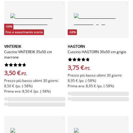
-58%
Fino a esaurimento scorte
-58%
VINTEREIK
HAGTORN
Cuscino VINTEREIK 35x50 cm
Cuscino HAGTORN 30x50 cm grigio
marrone




















3,75 €
/PZ.
3,50 €
/PZ.
Prezzo più basso ultimi 30 giorni:
Prezzo più basso ultimi 30 giorni:
8,95 € /pz. (-58%)
8,50 € /pz. (-58%)
Prima era: 8,95 € /pz. (-58%)
Prima era: 8,50 € /pz. (-58%)