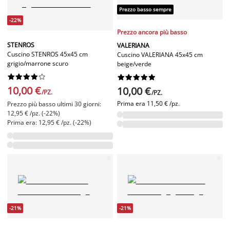
Prezzo basso sempre
-22%
Prezzo ancora più basso
STENROS
VALERIANA
Cuscino STENROS 45x45 cm
Cuscino VALERIANA 45x45 cm
grigio/marrone scuro
beige/verde




















10,00 €
10,00 €
/PZ.
/PZ.
Prima era
11,50 € /pz.
Prezzo più basso ultimi 30 giorni:
12,95 € /pz. (-22%)
Prima era: 12,95 € /pz. (-22%)
-21%
-21%