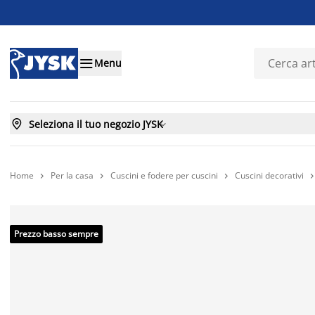

Menu

Seleziona il tuo negozio JYSK

Home
Per la casa
Cuscini e fodere per cuscini
Cuscini decorativi



Prezzo basso sempre