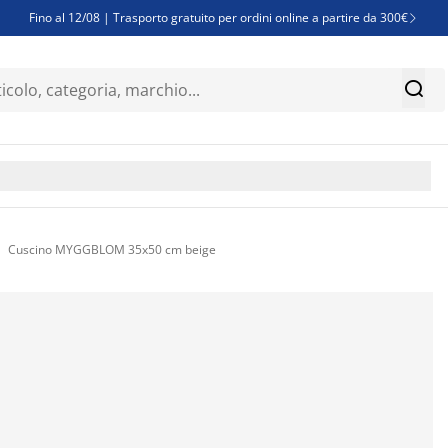
Fino al 12/08 | Trasporto gratuito per ordini online a partire da 300€

Super offerte d'estate | Oltre 1.500 articoli fino al 70%


Finanziamenti - Scegli il piano di rimborso più adatto a te

Cuscino MYGGBLOM 35x50 cm beige
