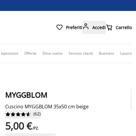



Preferiti
Accedi
Carrello
Ispirazioni
Offerte
Dove siamo
Servizio clienti
Business
Lavoro
MYGGBLOM
Cuscino MYGGBLOM 35x50 cm beige
(
62
)










5,00 €
/PZ.