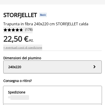
STORFJELLET
Basic
Trapunta in fibra 240x220 cm STORFJELLET calda
(
178
)










22,50 €
/PZ.
+ eventuali costi di spedizione
Dimensioni del piumino

240x220
Consegna o ritiro?
Spedizione