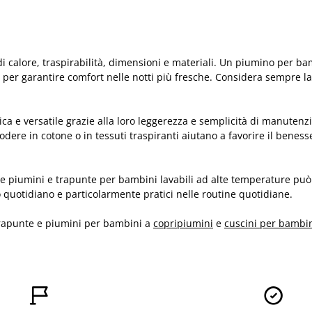
llo di calore, traspirabilità, dimensioni e materiali. Un piumino p
er garantire comfort nelle notti più fresche. Considera sempre la s
ca e versatile grazie alla loro leggerezza e semplicità di manuten
ere in cotone o in tessuti traspiranti aiutano a favorire il benes
ere piumini e trapunte per bambini lavabili ad alte temperature può
 quotidiano e particolarmente pratici nelle routine quotidiane.
trapunte e piumini per bambini a
copripiumini
e
cuscini per bambi

