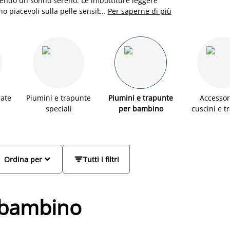
endo un sonno sereno. Le imbottiture leggere
no piacevoli sulla pelle sensibile dei bambini. I
...
Per saperne di più
sate per un utilizzo quotidiano, così da
 accompagnare il riposo dei tuoi bambini, notte
ate
Piumini e trapunte
Piumini e trapunte
Accessor
speciali
per bambino
cuscini e t


Ordina per
Tutti i filtri
r bambino