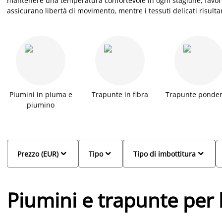
mantenere una temperatura confortevole in ogni stagione, favor
assicurano libertà di movimento, mentre i tessuti delicati risulta
piumini per bambini JYSK sono lavabili ad alte temperature e pen
garantire praticità, benessere, qualità e soluzioni affidabili per
dopo notte.
Piumini in piuma e
Trapunte in fibra
Trapunte ponder
piumino



Prezzo (EUR)
Tipo
Tipo di imbottitura
Piumini e trapunte pe