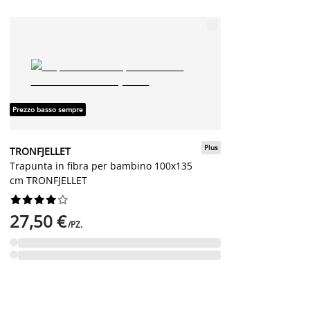
Prezzo basso sempre
Plus
TRONFJELLET
Trapunta in fibra per bambino 100x135
cm TRONFJELLET










27,50 €
/PZ.