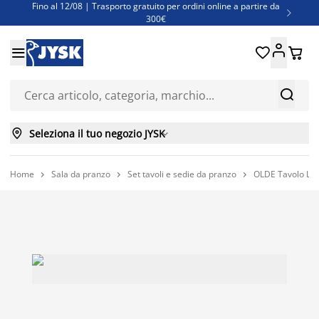
Fino al 12/08 | Trasporto gratuito per ordini online a partire da

300€
Super offerte d'estate | Oltre 1.500 articoli fino al 70%





Finanziamenti - Scegli il piano di rimborso più adatto a te



Seleziona il tuo negozio JYSK

Home
Sala da pranzo
Set tavoli e sedie da pranzo
OLDE Tavolo L16


