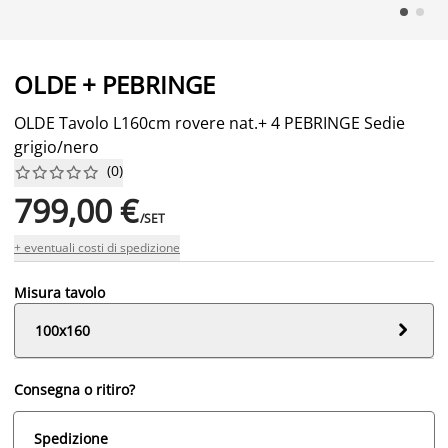
OLDE + PEBRINGE
OLDE Tavolo L160cm rovere nat.+ 4 PEBRINGE Sedie
grigio/nero
(
0
)










799,00 €
/SET
+ eventuali costi di spedizione
Misura tavolo

100x160
Consegna o ritiro?
Spedizione