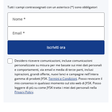
Tutti i campi contrassegnati con un asterisco (*) sono obbligatori
Nome
*
Email
*
Iscriviti ora
Desidero ricevere comunicazioni, incluse comunicazioni
personalizzate su misura per me basate sui miei dati personali
e comportamenti, via email e media di terze parti, inclusi
ispirazioni, grandi offerte, nuovi lanci e campagne nell'intera
gamma di prodotti JYSK.
Termini e Condizioni
. Posso revocare il
mio consenso in qualsiasi momento sul sito web di JYSK. Posso
leggere di più su come JYSK tratta i miei dati personali nella
Privacy Policy
.