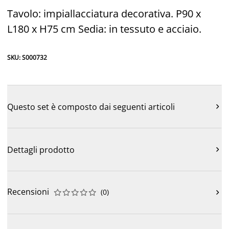
Tavolo: impiallacciatura decorativa. P90 x
L180 x H75 cm Sedia: in tessuto e acciaio.
SKU: S000732
Questo set è composto dai seguenti articoli

Dettagli prodotto

Recensioni
(
0
)










