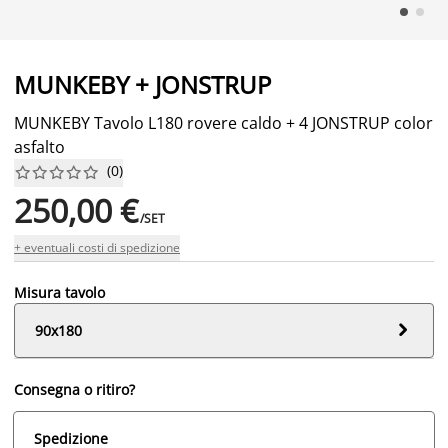
MUNKEBY + JONSTRUP
MUNKEBY Tavolo L180 rovere caldo + 4 JONSTRUP color
asfalto
(
0
)










250,00 €
/SET
+ eventuali costi di spedizione
Misura tavolo

90x180
Consegna o ritiro?
Spedizione