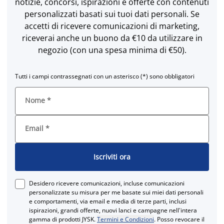
notizie, concorsi, ispirazioni e offerte con contenuti
personalizzati basati sui tuoi dati personali. Se
accetti di ricevere comunicazioni di marketing,
riceverai anche un buono da €10 da utilizzare in
negozio (con una spesa minima di €50).
Tutti i campi contrassegnati con un asterisco (*) sono obbligatori
Nome
*
Email
*
Iscriviti ora
Desidero ricevere comunicazioni, incluse comunicazioni
personalizzate su misura per me basate sui miei dati personali
e comportamenti, via email e media di terze parti, inclusi
ispirazioni, grandi offerte, nuovi lanci e campagne nell'intera
gamma di prodotti JYSK.
Termini e Condizioni
. Posso revocare il