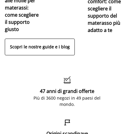
alle molle per
pe
comfort: come
materassi:
la
scegliere il
come scegliere
supporto del
il supporto
materasso più
giusto
adatto a te
Scopri le nostre guide e i blog

47 anni di grandi offerte
Più di 3600 negozi in 49 paesi del
mondo.

Origini scandinave