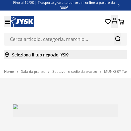
Fino al 12/08 | Trasporto gratuito per ordini online a partire da

300€
Super offerte d'estate | Oltre 1.500 articoli fino al 70%





Finanziamenti - Scegli il piano di rimborso più adatto a te



Seleziona il tuo negozio JYSK

Home
Sala da pranzo
Set tavoli e sedie da pranzo
MUNKEBY Tavolo 


