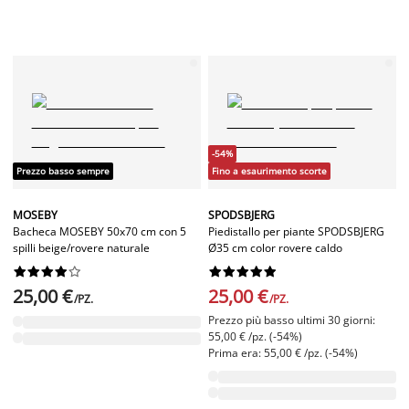
-54%
Prezzo basso sempre
Fino a esaurimento scorte
MOSEBY
SPODSBJERG
Bacheca MOSEBY 50x70 cm con 5
Piedistallo per piante SPODSBJERG
spilli beige/rovere naturale
Ø35 cm color rovere caldo




















25,00 €
25,00 €
/PZ.
/PZ.
Prezzo più basso ultimi 30 giorni:
55,00 € /pz. (-54%)
Prima era: 55,00 € /pz. (-54%)