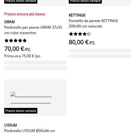
Prezzo basso sempre
Prezzo basso sempre
Prezzo ancora più basso
KETTINGE
Pannello da parete KETTINGE
GRAM
200x90 cm naturale
Piedistallo per piante GRAM 37x35
cm color travertino




















80,00 €
/PZ.
70,00 €
/PZ.
Prima era
75,00 € /pz.
Prezzo basso sempre
LYDUM
Piedistallo LYDUM Ø30x44 cm