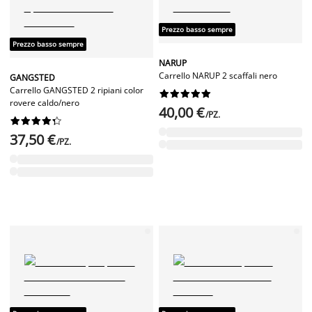
Prezzo basso sempre
Prezzo basso sempre
NARUP
Carrello NARUP 2 scaffali nero
GANGSTED
Carrello GANGSTED 2 ripiani color










rovere caldo/nero
40,00 €
/PZ.










37,50 €
/PZ.