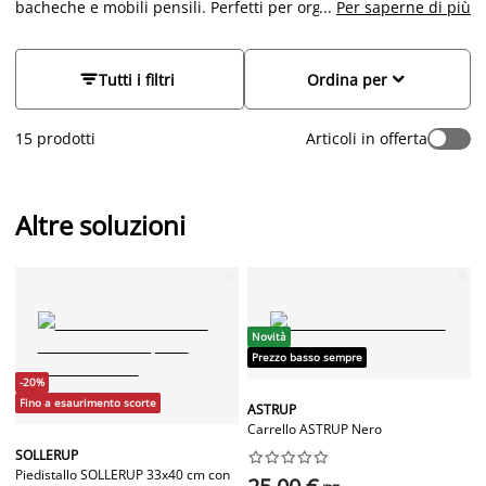
bacheche e mobili pensili. Perfetti per organizzare e decorare
...
Per saperne di più
la tua casa con stile scandinavo. I nostri prodotti sono
realizzati con materiali di alta qualità e offrono soluzioni
pratiche e di design per ogni ambiente. Scopri le nostre


Tutti i filtri
Ordina per
offerte e trova il complemento d’arredo ideale per il tuo
spazio.
15 prodotti
Articoli in offerta
Altre soluzioni
Novità
Prezzo basso sempre
-20%
Fino a esaurimento scorte
ASTRUP
Carrello ASTRUP Nero
SOLLERUP










Piedistallo SOLLERUP 33x40 cm con