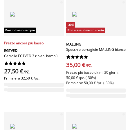
-30%
Prezzo basso sempre
Fino a esaurimento scorte
Prezzo ancora più basso
MALLING
Specchio portagioie MALLING bianco
EGTVED
Carrello EGTVED 3 ripiani bambù




















35,00 €
/PZ.
27,50 €
/PZ.
Prezzo più basso ultimi 30 giorni:
50,00 € /pz. (-30%)
Prima era
32,50 € /pz.
Prima era: 50,00 € /pz. (-30%)