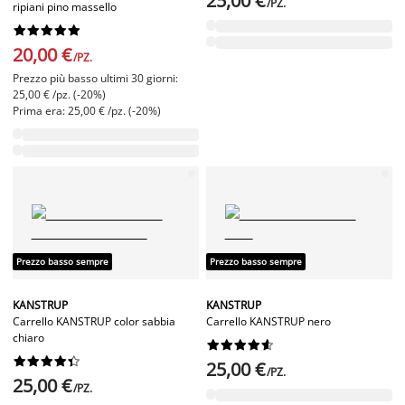
25,00 €
/PZ.
ripiani pino massello










20,00 €
/PZ.
Prezzo più basso ultimi 30 giorni:
25,00 € /pz. (-20%)
Prima era: 25,00 € /pz. (-20%)
Prezzo basso sempre
Prezzo basso sempre
KANSTRUP
KANSTRUP
Carrello KANSTRUP color sabbia
Carrello KANSTRUP nero
chiaro




















25,00 €
/PZ.
25,00 €
/PZ.