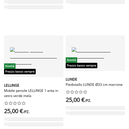
Novità
Prezzo basso sempre
Novità
Prezzo basso sempre
LUNDE
Piedistallo LUNDE Ø33 cm marrone
LELLINGE
Mobile pensile LELLINGE 1 anta in










vetro verde mela
25,00 €
/PZ.










25,00 €
/PZ.