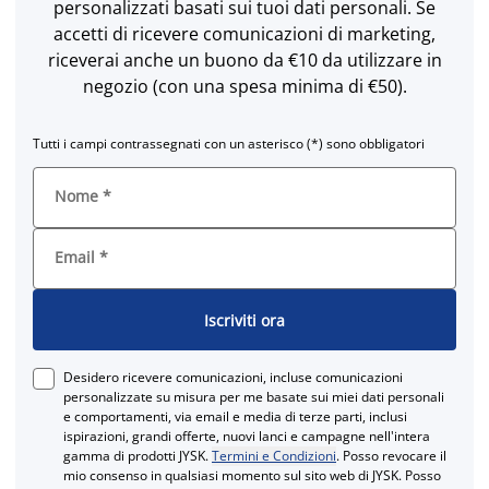
personalizzati basati sui tuoi dati personali. Se
accetti di ricevere comunicazioni di marketing,
riceverai anche un buono da €10 da utilizzare in
negozio (con una spesa minima di €50).
Tutti i campi contrassegnati con un asterisco (*) sono obbligatori
Nome
*
Email
*
Iscriviti ora
Desidero ricevere comunicazioni, incluse comunicazioni
personalizzate su misura per me basate sui miei dati personali
e comportamenti, via email e media di terze parti, inclusi
ispirazioni, grandi offerte, nuovi lanci e campagne nell'intera
gamma di prodotti JYSK.
Termini e Condizioni
. Posso revocare il
mio consenso in qualsiasi momento sul sito web di JYSK. Posso