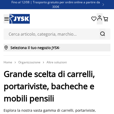
Fino al 12/08 | Trasporto gratuito per ordini online a partire da

300€
Super offerte d'estate | Oltre 1.500 articoli fino al 70%





Finanziamenti - Scegli il piano di rimborso più adatto a te



Seleziona il tuo negozio JYSK

Home
Organizzazione
Altre soluzioni


Grande scelta di carrelli,
portariviste, bacheche e
mobili pensili
Esplora la nostra vasta gamma di carrelli, portariviste,