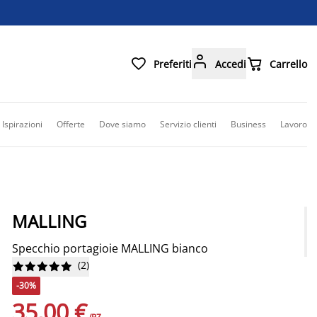



Preferiti
Accedi
Carrello
Ispirazioni
Offerte
Dove siamo
Servizio clienti
Business
Lavoro
MALLING
Specchio portagioie MALLING bianco
(
2
)










-30%
35,00 €