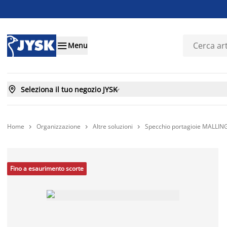

Menu

Seleziona il tuo negozio JYSK

Home
Organizzazione
Altre soluzioni
Specchio portagioie MALLIN



Fino a esaurimento scorte