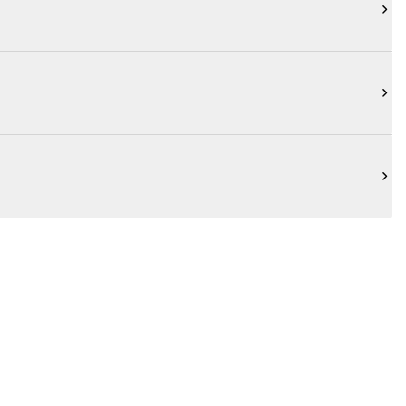


