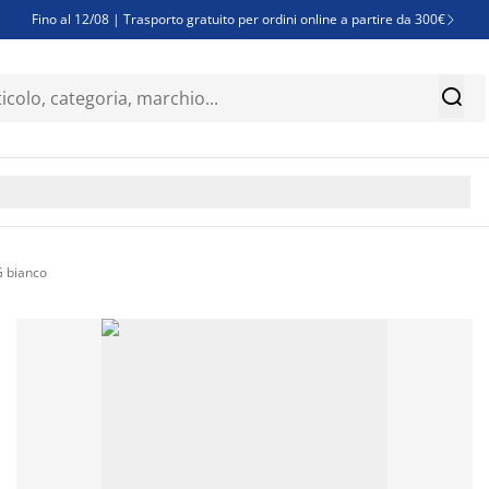
Fino al 12/08 | Trasporto gratuito per ordini online a partire da 300€

Super offerte d'estate | Oltre 1.500 articoli fino al 70%


Finanziamenti - Scegli il piano di rimborso più adatto a te

G bianco