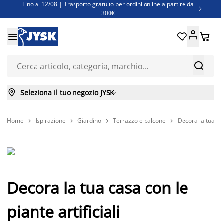
Fino al 12/08 | Trasporto gratuito per ordini online a partire da

300€
Super offerte d'estate | Oltre 1.500 articoli fino al 70%





Finanziamenti - Scegli il piano di rimborso più adatto a te



Seleziona il tuo negozio JYSK

Home
Ispirazione
Giardino
Terrazzo e balcone
Decora la tua ca




Decora la tua casa con le
piante artificiali