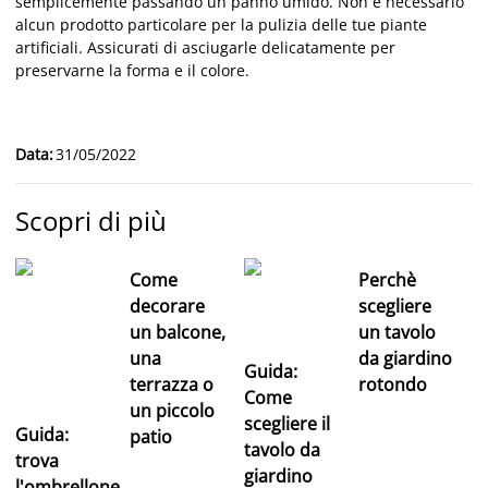
semplicemente passando un panno umido. Non è necessario
alcun prodotto particolare per la pulizia delle tue piante
artificiali. Assicurati di asciugarle delicatamente per
preservarne la forma e il colore.
Data
:
31/05/2022
Scopri di più
Come
Perchè
decorare
scegliere
un balcone,
un tavolo
una
da giardino
Guida:
terrazza o
rotondo
Come
un piccolo
scegliere il
Guida:
patio
tavolo da
trova
giardino
l'ombrellone