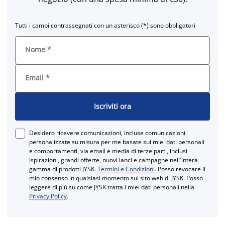
Tutti i campi contrassegnati con un asterisco (*) sono obbligatori
Nome
*
Email
*
Iscriviti ora
Desidero ricevere comunicazioni, incluse comunicazioni
personalizzate su misura per me basate sui miei dati personali
e comportamenti, via email e media di terze parti, inclusi
ispirazioni, grandi offerte, nuovi lanci e campagne nell'intera
gamma di prodotti JYSK.
Termini e Condizioni
. Posso revocare il
mio consenso in qualsiasi momento sul sito web di JYSK. Posso
leggere di più su come JYSK tratta i miei dati personali nella
Privacy Policy
.