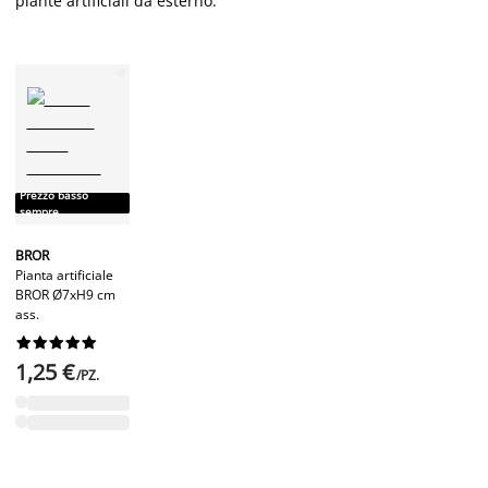
piante artificiali da esterno:
Prezzo basso
sempre
BROR
Pianta artificiale
BROR Ø7xH9 cm
ass.










1,25 €
/PZ.