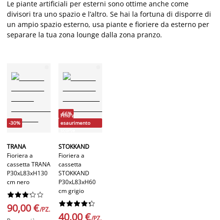
Le piante artificiali per esterni sono ottime anche come
divisori tra uno spazio e l’altro. Se hai la fortuna di disporre di
un ampio spazio esterno, usa piante e fioriere da esterno per
separare la tua zona lounge dalla zona pranzo.
-66%
Fino a
-30%
esaurimento
scorte
TRANA
STOKKAND
Fioriera a
Fioriera a
cassetta TRANA
cassetta
P30xL83xH130
STOKKAND
cm nero
P30xL83xH60
cm grigio




















90,00 €
/PZ.
40,00 €
/PZ.