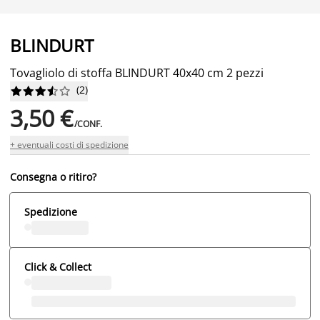
BLINDURT
Tovagliolo di stoffa BLINDURT 40x40 cm 2 pezzi
(
2
)










3,50 €
/CONF.
+ eventuali costi di spedizione
Consegna o ritiro?
Spedizione
Click & Collect