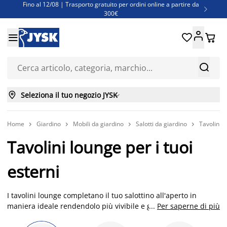
Fino al 12/08 | Trasporto gratuito per ordini online a partire da

300€
Super offerte d'estate | Oltre 1.500 articoli fino al 70%





Finanziamenti - Scegli il piano di rimborso più adatto a te



Seleziona il tuo negozio JYSK

Home
Giardino
Mobili da giardino
Salotti da giardino
Tavolini d




Tavolini lounge per i tuoi
esterni
I tavolini lounge completano il tuo salottino all'aperto in
maniera ideale rendendolo più vivibile e godibile. Da JYSK
...
Per saperne di più
troverai un'ampia scelta di tavolini lounge versatili e