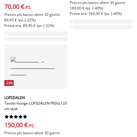
Prezzo più basso ultimi 30 giorni:
70,00 €
/PZ.
169,00 € /pz. (-40%)
Prima era: 169,00 € /pz. (-40%)
Prezzo più basso ultimi 30 giorni:
89,95 € /pz. (-22%)
Prima era: 89,95 € /pz. (-22%)
-24%
LOFSDALEN
Tavolo lounge LOFSDALEN P60xL120
cm teak










150,00 €
/PZ.
Prezzo più basso ultimi 30 giorni: