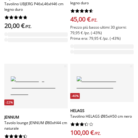
legno duro
Tavolino UBJERG P46xL46xH46 cm
legno duro




















45,00 €
/PZ.
20,00 €
/PZ.
Prezzo più basso ultimi 30 giorni:
79,95 € /pz. (-43%)
Prima era: 79,95 € /pz. (-43%)
-40%
-22%
HELAGS
Tavolino HELAGS Ø85xH50 cm nero
JENNUM
Tavolo lounge JENNUM Ø80xH44 cm










naturale
100,00 €
/PZ.









