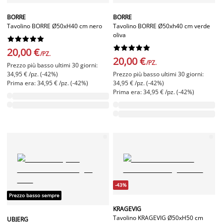
BORRE
BORRE
Tavolino BORRE Ø50xH40 cm nero
Tavolino BORRE Ø50xh40 cm verde
oliva




















20,00 €
/PZ.
20,00 €
/PZ.
Prezzo più basso ultimi 30 giorni:
34,95 € /pz. (-42%)
Prezzo più basso ultimi 30 giorni:
Prima era: 34,95 € /pz. (-42%)
34,95 € /pz. (-42%)
Prima era: 34,95 € /pz. (-42%)
-43%
Prezzo basso sempre
KRAGEVIG
Tavolino KRAGEVIG Ø50xH50 cm
UBJERG