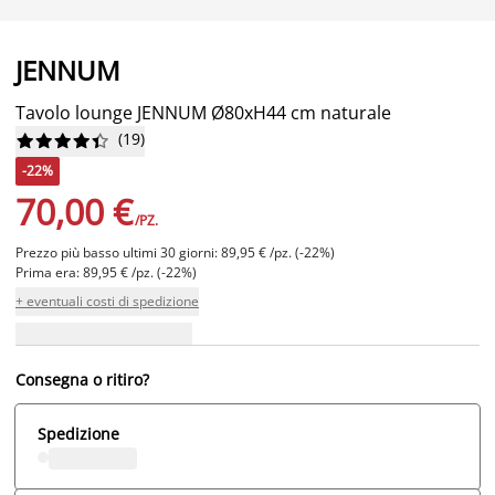
JENNUM
Tavolo lounge JENNUM Ø80xH44 cm naturale
(
19
)










-22%
70,00 €
/PZ.
Prezzo più basso ultimi 30 giorni: 89,95 € /pz. (-22%)
Prima era: 89,95 € /pz. (-22%)
+ eventuali costi di spedizione
Consegna o ritiro?
Spedizione