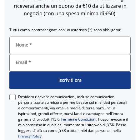
riceverai anche un buono da €10 da utilizzare in
negozio (con una spesa minima di €50).
Tutti i campi contrassegnati con un asterisco (*) sono obbligatori
Nome
*
Email
*
Iscriviti ora
Desidero ricevere comunicazioni, incluse comunicazioni
personalizzate su misura per me basate sui miei dati personali
e comportamenti, via email e media di terze parti, inclusi
ispirazioni, grandi offerte, nuovi lanci e campagne nell'intera
gamma di prodotti JYSK.
Termini e Condizioni
. Posso revocare il
mio consenso in qualsiasi momento sul sito web di JYSK. Posso
leggere di più su come JYSK tratta i miei dati personali nella
Privacy Policy
.