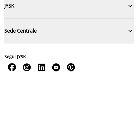

JYSK

Sede Centrale
Segui JYSK




