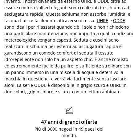
inverno. I nostri divanetti da esterno UHRE e ODDE oltre ad
essere confortevoli ed eleganti sono realizzati in schiuma ad
asciugatura rapida. Questa schiuma non assorbe l’umidità, e
l’acqua fluisce facilmente attraverso di essa.
UHRE
e
ODDE
sono ideali per rilassarsi quando c'è il sole e non richiedono
una particolare manutenzione, non importa a quali condizioni
metereologiche vengano esposti. Seduta e cuscini sono
realizzati in schiuma per esterni ad asciugatura rapida e
garantiscono un comodo comfort di seduta.Il tessuto
idrorepellente non solo ha un aspetto chic. È anche robusto
ed estremamente facile da pulire: è sufficiente strofinare con
un panno immerso in una miscela di acqua e detersivo la
macchia in questione, e verrà via facilmente senza lasciare
aloni. La serie ODDE è disponibile in grigio scuro e UHRE in
due colori, grigio chiaro e scuro, con un lettino abbinato.

47 anni di grandi offerte
Più di 3600 negozi in 49 paesi del
mondo.