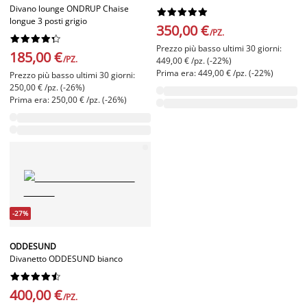
Divano lounge ONDRUP Chaise










longue 3 posti grigio
350,00 €
/PZ.










Prezzo più basso ultimi 30 giorni:
185,00 €
/PZ.
449,00 € /pz. (-22%)
Prima era: 449,00 € /pz. (-22%)
Prezzo più basso ultimi 30 giorni:
250,00 € /pz. (-26%)
Prima era: 250,00 € /pz. (-26%)
-27%
ODDESUND
Divanetto ODDESUND bianco










400,00 €
/PZ.