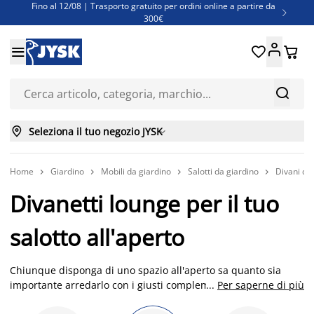
Fino al 12/08 | Trasporto gratuito per ordini online a partire da

300€
Super offerte d'estate | Oltre 1.500 articoli fino al 70%





Finanziamenti - Scegli il piano di rimborso più adatto a te



Seleziona il tuo negozio JYSK

Home
Giardino
Mobili da giardino
Salotti da giardino
Divani da




Divanetti lounge per il tuo
salotto all'aperto
Chiunque disponga di uno spazio all'aperto sa quanto sia
importante arredarlo con i giusti complementi, cercando di
...
Per saperne di più
trovare una soluzione che bella e confortevole allo stesso