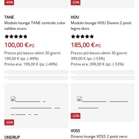
-49%
-53%
TANE
HOU
Modulo lounge TANE centrale color
Modulo lounge HOU Divano 2 posti
sabbia scuro
legno duro




















100,00 €
185,00 €
/PZ.
/PZ.
Prezzo più basso ultimi 30 giorni:
Prezzo più basso ultimi 30 giorni:
199,00 € /pz. (-49%)
399,00 € /pz. (-53%)
Prima era: 199,00 € /pz. (-49%)
Prima era: 399,00 € /pz. (-53%)
-22%
-26%
VOSS
Divano lounge VOSS 2 posti nero
ONDRUP