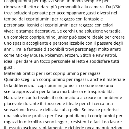
I copripiumini per ragazzi sono un modo semplice per
rinnovare il letto e dare più personalità alla camera. Da JYSK
trovi soluzioni pensate per accompagnare gusti diversi nel
tempo: dai copripiumini per ragazzo con fantasie e
personaggi iconici ai copripiumini per ragazza con colori
vivaci e stampe decorative. Se cerchi una soluzione versatile,
un completo copripiumino junior può essere ideale per creare
uno spazio accogliente e personalizzabile con il passare degli
anni. Tra le fantasie disponibili trovi personaggi molto amati
come Mickey Mouse, Pokemon, Frozen, Stitch e Paw Patrol,
ideali per dare un tocco personale al letto e soddisfare tutti i
gusti.
Materiali pratici per i set copripiumino per ragazzi
Quando scegli un copripiumino per ragazzi, anche il materiale
fa la differenza. I copripiumini junior in cotone sono una
scelta apprezzata per la loro morbidezza e traspirabilità.
Naturale e confortevole, il cotone aiuta a creare un ambiente
piacevole durante il riposo ed è ideale per chi cerca una
sensazione fresca e delicata sulla pelle. Se invece preferisci
una soluzione pratica per l’uso quotidiano, i copripiumini per
ragazzi in microfibra sono leggeri, resistenti e facili da lavare.
Il tessuto asciuga rapidamente e richiede poca manutenzione.