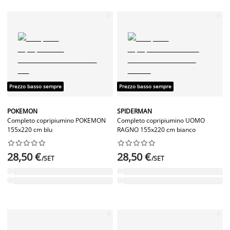
Prezzo basso sempre
Prezzo basso sempre
POKEMON
SPIDERMAN
Completo copripiumino POKEMON
Completo copripiumino UOMO
155x220 cm blu
RAGNO 155x220 cm bianco




















28,50 €
28,50 €
/SET
/SET