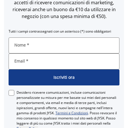
accetti di ricevere comunicazioni di marketing,
riceverai anche un buono da €10 da utilizzare in
negozio (con una spesa minima di €50).
Tutti i campi contrassegnati con un asterisco (*) sono obbligatori
Nome
*
Email
*
Iscriviti ora
Desidero ricevere comunicazioni, incluse comunicazioni
personalizzate su misura per me basate sui miei dati personali
e comportamenti, via email e media di terze parti, inclusi
ispirazioni, grandi offerte, nuovi lanci e campagne nell'intera
gamma di prodotti JYSK.
Termini e Condizioni
. Posso revocare il
mio consenso in qualsiasi momento sul sito web di JYSK. Posso
leggere di più su come JYSK tratta i miei dati personali nella