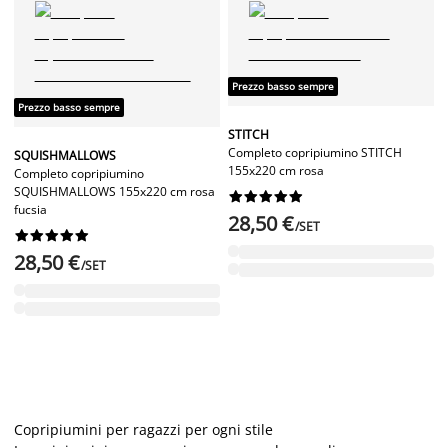
Prezzo basso sempre
Prezzo basso sempre
STITCH
Completo copripiumino STITCH
SQUISHMALLOWS
155x220 cm rosa
Completo copripiumino
SQUISHMALLOWS 155x220 cm rosa










fucsia
28,50 €
/SET










28,50 €
/SET
Copripiumini per ragazzi per ogni stile