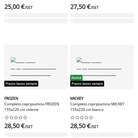
25,00 €
27,50 €
/SET
/SET
Novità
Prezzo basso sempre
Prezzo basso sempre
FROZEN
MICKEY
Completo copripiumino FROZEN
Completo copripiumino MICKEY
155x220 cm celeste
155x220 cm bianco




















28,50 €
28,50 €
/SET
/SET