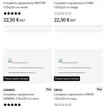
Completo copripiumino RAPTOR
Completo copripiumino TURID
155x220 cm verde
155x220 cm beige




















22,50 €
22,50 €
/SET
/SET
Prezzo basso sempre
Prezzo basso sempre
Plus
Plus
GAMING
EIRUN
Completo copripiumino
Completo copripiumino EIRUN
GAMING 155x220 cm nero
155x220 cm rosa



















