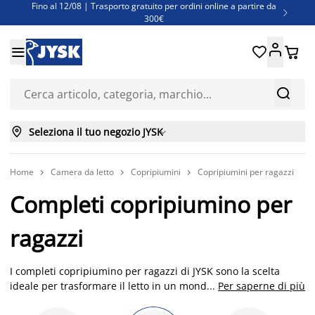
Fino al 12/08 | Trasporto gratuito per ordini online a partire da

300€
Super offerte d'estate | Oltre 1.500 articoli fino al 70%





Finanziamenti - Scegli il piano di rimborso più adatto a te



Seleziona il tuo negozio JYSK

Home
Camera da letto
Copripiumini
Copripiumini per ragazzi



Completi copripiumino per
ragazzi
I completi copripiumino per ragazzi di JYSK sono la scelta
ideale per trasformare il letto in un mondo di avventure e
...
Per saperne di più
sogni. Disponibili in misure 155x220 cm, questi completi sono