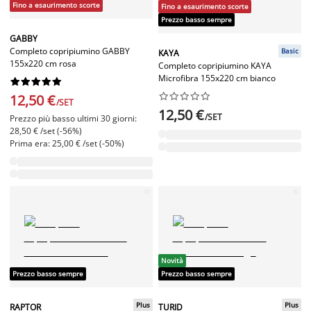
Fino a esaurimento scorte
Fino a esaurimento scorte
Prezzo basso sempre
GABBY
Completo copripiumino GABBY
Basic
KAYA
155x220 cm rosa
Completo copripiumino KAYA
Microfibra 155x220 cm bianco




















12,50 €
/SET
12,50 €
/SET
Prezzo più basso ultimi 30 giorni:
28,50 € /set (-56%)
Prima era: 25,00 € /set (-50%)
Novità
Prezzo basso sempre
Prezzo basso sempre
Plus
Plus
RAPTOR
TURID