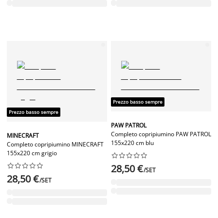
Prezzo basso sempre
Prezzo basso sempre
PAW PATROL
Completo copripiumino PAW PATROL
MINECRAFT
155x220 cm blu
Completo copripiumino MINECRAFT
155x220 cm grigio




















28,50 €
/SET
28,50 €
/SET