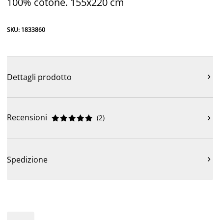
100% cotone. 155x220 cm
SKU: 1833860
Dettagli prodotto

Recensioni
(
2
)











Spedizione
