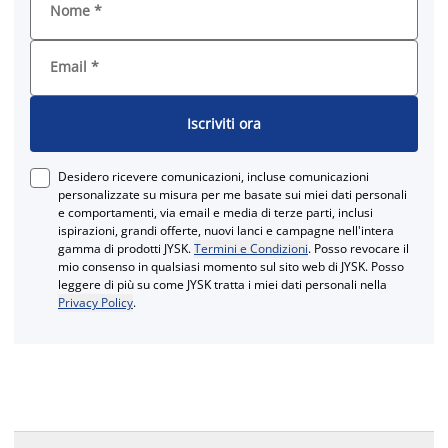
Nome
*
Email
*
Iscriviti ora
Desidero ricevere comunicazioni, incluse comunicazioni
personalizzate su misura per me basate sui miei dati personali
e comportamenti, via email e media di terze parti, inclusi
ispirazioni, grandi offerte, nuovi lanci e campagne nell'intera
gamma di prodotti JYSK.
Termini e Condizioni
. Posso revocare il
mio consenso in qualsiasi momento sul sito web di JYSK. Posso
leggere di più su come JYSK tratta i miei dati personali nella
Privacy Policy
.