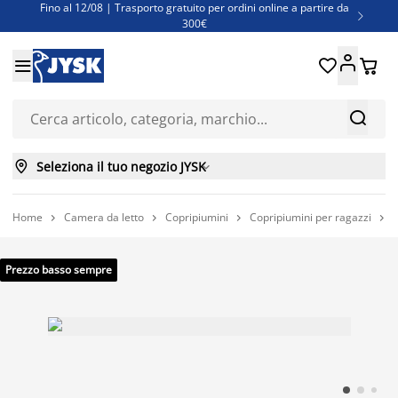
Fino al 12/08 | Trasporto gratuito per ordini online a partire da

300€
Super offerte d'estate | Oltre 1.500 articoli fino al 70%





Finanziamenti - Scegli il piano di rimborso più adatto a te



Seleziona il tuo negozio JYSK

Home
Camera da letto
Copripiumini
Copripiumini per ragazzi




Prezzo basso sempre