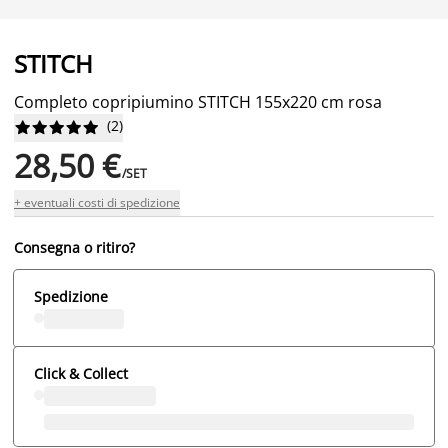
STITCH
Completo copripiumino STITCH 155x220 cm rosa
(
2
)










28,50 €
/SET
+ eventuali costi di spedizione
Consegna o ritiro?
Spedizione
Click & Collect