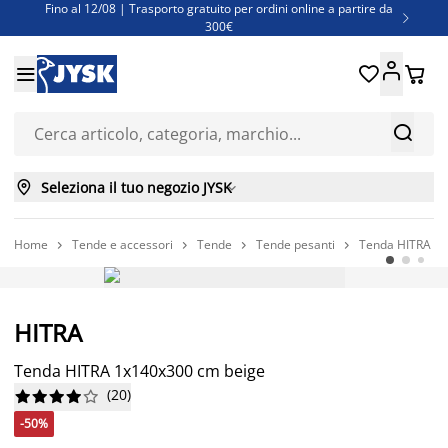
Fino al 12/08 | Trasporto gratuito per ordini online a partire da

300€
Super offerte d'estate | Oltre 1.500 articoli fino al 70%





Finanziamenti - Scegli il piano di rimborso più adatto a te



Seleziona il tuo negozio JYSK

Home
Tende e accessori
Tende
Tende pesanti
Tenda HITRA 1x




-50%
HITRA
Una grande offerta
Tenda HITRA 1x140x300 cm beige
(
20
)










-50%