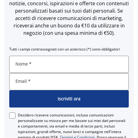
notizie, concorsi, ispirazioni e offerte con contenuti
personalizzati basati sui tuoi dati personali. Se
accetti di ricevere comunicazioni di marketing,
riceverai anche un buono da €10 da utilizzare in
negozio (con una spesa minima di €50).
Tutti i campi contrassegnati con un asterisco (*) sono obbligatori
Nome
*
Email
*
Iscriviti ora
Desidero ricevere comunicazioni, incluse comunicazioni
personalizzate su misura per me basate sui miei dati personali
e comportamenti, via email e media di terze parti, inclusi
ispirazioni, grandi offerte, nuovi lanci e campagne nell'intera
gamma di prodotti JYSK.
Termini e Condizioni
. Posso revocare il