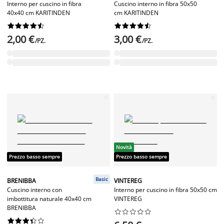
Interno per cuscino in fibra
Cuscino interno in fibra 50x50
40x40 cm KARITINDEN
cm KARITINDEN




















2,00 €
3,00 €
/PZ.
/PZ.
Novità
Prezzo basso sempre
Prezzo basso sempre
Basic
BRENIBBA
VINTEREG
Cuscino interno con
Interno per cuscino in fibra 50x50 cm
imbottitura naturale 40x40 cm
VINTEREG
BRENIBBA



















