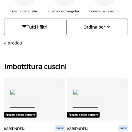
Cuscini decorativi
Cuscini rettangolari
Fodere per cuscini
I


Tutti i filtri
Ordina per
4 prodotti
Imbottitura cuscini
Prezzo basso sempre
Prezzo basso sempre
Basic
Basic
KARITINDEN
KARITINDEN