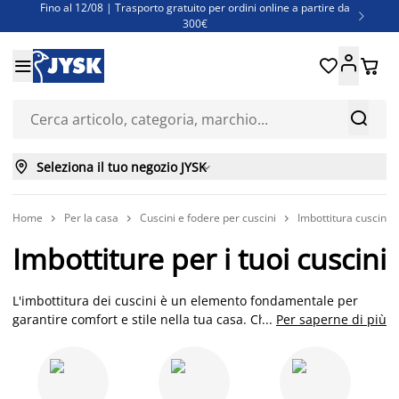
Fino al 12/08 | Trasporto gratuito per ordini online a partire da

300€
Super offerte d'estate | Oltre 1.500 articoli fino al 70%





Finanziamenti - Scegli il piano di rimborso più adatto a te



Seleziona il tuo negozio JYSK

Home
Per la casa
Cuscini e fodere per cuscini
Imbottitura cuscini



Imbottiture per i tuoi cuscini
L'imbottitura dei cuscini è un elemento fondamentale per
garantire comfort e stile nella tua casa. Che tu preferisca la
...
Per saperne di più
morbidezza naturale delle piume d'anatra o la praticità del
poliestere, JYSK ha la soluzione perfetta per arricchire i tuoi
ambienti domestici, soprattutto in camera da letto e nel
soggiorno.