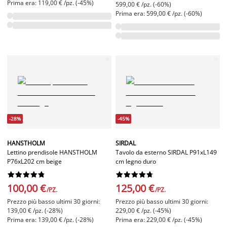
Prima era: 119,00 € /pz. (-45%)
599,00 € /pz. (-60%)
Prima era: 599,00 € /pz. (-60%)
-28%
-45%
HANSTHOLM
SIRDAL
Lettino prendisole HANSTHOLM
Tavolo da esterno SIRDAL P91xL149
P76xL202 cm beige
cm legno duro




















100,00 €
125,00 €
/PZ.
/PZ.
Prezzo più basso ultimi 30 giorni:
Prezzo più basso ultimi 30 giorni:
139,00 € /pz. (-28%)
229,00 € /pz. (-45%)
Prima era: 139,00 € /pz. (-28%)
Prima era: 229,00 € /pz. (-45%)