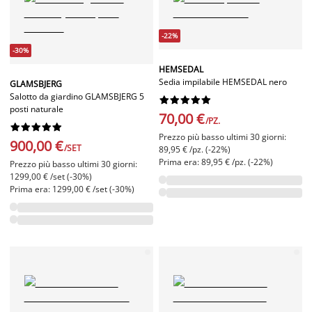
-22%
-30%
HEMSEDAL
Sedia impilabile HEMSEDAL nero
GLAMSBJERG
Salotto da giardino GLAMSBJERG 5










posti naturale
70,00 €
/PZ.










Prezzo più basso ultimi 30 giorni:
900,00 €
/SET
89,95 € /pz. (-22%)
Prima era: 89,95 € /pz. (-22%)
Prezzo più basso ultimi 30 giorni:
1299,00 € /set (-30%)
Prima era: 1299,00 € /set (-30%)