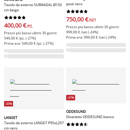
posti nero
Tavolo da esterno SURNADAL Ø150
cm beige




















750,00 €
/SET
400,00 €
/PZ.
Prezzo più basso ultimi 30 giorni:
999,00 € /set (-24%)
Prezzo più basso ultimi 30 giorni:
Prima era: 999,00 € /set (-24%)
549,00 € /pz. (-27%)
Prima era: 549,00 € /pz. (-27%)
-27%
-33%
ODDESUND
Divanetto ODDESUND bianco
LANGET
Tavolo da esterno LANGET P95xL207










cm nero