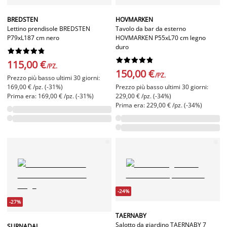
BREDSTEN
HOVMARKEN
Lettino prendisole BREDSTEN
Tavolo da bar da esterno
P79xL187 cm nero
HOVMARKEN P55xL70 cm legno
duro




















115,00 €
/PZ.
150,00 €
/PZ.
Prezzo più basso ultimi 30 giorni:
169,00 € /pz. (-31%)
Prezzo più basso ultimi 30 giorni:
Prima era: 169,00 € /pz. (-31%)
229,00 € /pz. (-34%)
Prima era: 229,00 € /pz. (-34%)
-24%
-27%
TAERNABY
Salotto da giardino TAERNABY 7
SURNADAL