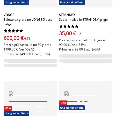
Una grande offerta
Una grande offerta
VONGE
STRANDBY
Salotto da giardino VONGE 5 posti
Sedia impilabile STRANDBY grigio
beige




















35,00 €
/PZ.
600,00 €
/SET
Prezzo più basso ultimi 30 giorni:
Prezzo più basso ultimi 30 giorni:
99,00 € /pz. (-64%)
1499,00 € /set (-59%)
Prima era: 99,00 € /pz. (-64%)
Prima era: 1499,00 € /set (-59%)
-62%
Una grande offerta
-62%
Una grande offerta