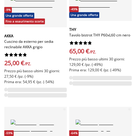
-49%
-9%
Una grande offerta
Una grande offerta
Fino a esaurimento scorte
THY
Tavolo bistrot THY P60xL60 cm nero
AKKA
Cuscino da esterno per sedia










reclinabile AKKA grigio
65,00 €
/PZ.










Prezzo più basso ultimi 30 giorni:
25,00 €
/PZ.
129,00 € /pz. (-49%)
Prima era: 129,00 € /pz. (-49%)
Prezzo più basso ultimi 30 giorni:
27,50 € /pz. (-9%)
Prima era: 54,95 € /pz. (-54%)
-59%
-64%