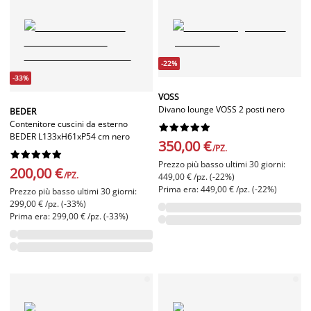
-22%
-33%
VOSS
Divano lounge VOSS 2 posti nero
BEDER
Contenitore cuscini da esterno










BEDER L133xH61xP54 cm nero
350,00 €
/PZ.










Prezzo più basso ultimi 30 giorni:
200,00 €
/PZ.
449,00 € /pz. (-22%)
Prima era: 449,00 € /pz. (-22%)
Prezzo più basso ultimi 30 giorni:
299,00 € /pz. (-33%)
Prima era: 299,00 € /pz. (-33%)