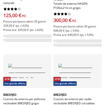
naturale
Tavolo da esterno HAGEN
P100xL214 cm grigio




















125,00 €
/PZ.
300,00 €
/PZ.
Prezzo più basso ultimi 30 giorni:
329,00 € /pz. (-62%)
Prezzo più basso ultimi 30 giorni:
Prima era: 329,00 € /pz. (-62%)
649,00 € /pz. (-53%)
Prima era: 649,00 € /pz. (-53%)
-31%
-31%
Una grande offerta
Una grande offerta
BREDFJED
BREDFJED
Cuscino da esterno per poltrona
Cuscino da esterno per sedia
reclinabile BREDFJED grigio
reclinabile BREDFJED col.sabbia