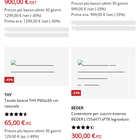
900,00 €
/SET
Prezzo più basso ultimi 30 giorni:
999,00 € /set (-29%)
Prezzo più basso ultimi 30 giorni:
Prima era: 999,00 € /set (-29%)
1299,00 € /set (-30%)
Prima era: 1299,00 € /set (-30%)
-49%
-24%
THY
Tavolo bistrot THY P60xL60 cm
naturale
BEDER
Contenitore per cuscini esterno










BEDER L155xH71xP78 legnoduro
65,00 €
/PZ.










Prezzo più basso ultimi 30 giorni:
300,00 €
129,00 € /pz. (-49%)
/PZ.