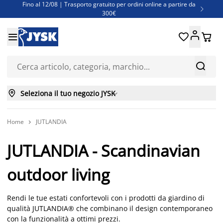
Fino al 12/08 | Trasporto gratuito per ordini online a partire da

300€
Super offerte d'estate | Oltre 1.500 articoli fino al 70%





Finanziamenti - Scegli il piano di rimborso più adatto a te



Seleziona il tuo negozio JYSK

Home
JUTLANDIA

JUTLANDIA - Scandinavian
outdoor living
Rendi le tue estati confortevoli con i prodotti da giardino di
qualità JUTLANDIA® che combinano il design contemporaneo
con la funzionalità a ottimi prezzi.