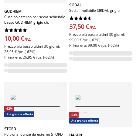
SIRDAL
Sedia impilabile SIRDAL grigio
GUDHJEM
Cuscino esterno per sedia schienale










basso GUDHJEM grigio ch.
37,50 €
/PZ.










Prezzo più basso ultimi 30 giorni:
10,00 €
/PZ.
99,00 € /pz. (-62%)
Prima era: 99,00 € /pz. (-62%)
Prezzo più basso ultimi 30 giorni:
26,95 € /pz. (-62%)
Prima era: 26,95 € /pz. (-62%)
-62%
Una grande offerta
-53%
Una grande offerta
STORD
Poltrona lounge da esterno STORD
HAGEN