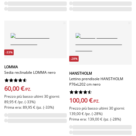
-33%
-28%
LOMMA
Sedia reclinabile LOMMA nero
HANSTHOLM
Lettino prendisole HANSTHOLM










P76xL202 cm nero
60,00 €
/PZ.










Prezzo più basso ultimi 30 giorni:
100,00 €
/PZ.
89,95 € /pz. (-33%)
Prima era: 89,95 € /pz. (-33%)
Prezzo più basso ultimi 30 giorni:
139,00 € /pz. (-28%)
Prima era: 139,00 € /pz. (-28%)