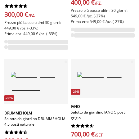
400,00 €
/PZ.










Prezzo più basso ultimi 30 giorni:
300,00 €
/PZ.
549,00 € /pz. (-27%)
Prima era: 549,00 € /pz. (-27%)
Prezzo più basso ultimi 30 giorni:
449,00 € /pz. (-33%)
Prima era: 449,00 € /pz. (-33%)
-29%
-30%
IANO
Salotto da giardino IANO 5 posti
DRUMMEHOLM
grigio
Salotto da giardino DRUMMEHOLM
4,5 posti naturale




















700,00 €
/SET