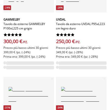
-24%
-28%
GAMMELBY
UVDAL
Tavolo da esterno GAMMELBY
Tavolo da esterno UVDAL P95xL223
P100xL225 cm grigio
cm legno duro




















300,00 €
250,00 €
/PZ.
/PZ.
Prezzo più basso ultimi 30 giorni:
Prezzo più basso ultimi 30 giorni:
399,00 € /pz. (-24%)
349,00 € /pz. (-28%)
Prima era: 399,00 € /pz. (-24%)
Prima era: 349,00 € /pz. (-28%)
-31%
-34%