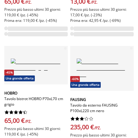
65,00 €
13,00 €
/PZ.
/PZ.
Prezzo più basso ultimi 30 giorni:
Prezzo più basso ultimi 30 giorni:
119,00 € /pz. (-45%)
17,00 € /pz. (-23%)
Prima era: 119,00 € /pz. (-45%)
Prima era: 42,95 € /pz. (-69%)
-45%
Una grande offerta
-60%
Una grande offerta
HOBRO
Tavolo bistrot HOBRO P70xL70 cm
FAUSING
grigio
Tavolo da esterno FAUSING
P100xL220 cm nero




















65,00 €
/PZ.
235,00 €
/PZ.
Prezzo più basso ultimi 30 giorni:
119,00 € /pz. (-45%)
Prezzo più basso ultimi 30 giorni: