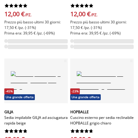




















12,00 €
12,00 €
/PZ.
/PZ.
Prezzo più basso ultimi 30 giorni:
Prezzo più basso ultimi 30 giorni:
17,50 € /pz. (-31%)
17,50 € /pz. (-31%)
Prima era: 39,95 € /pz. (-69%)
Prima era: 39,95 € /pz. (-69%)
-45%
-23%
Una grande offerta
Una grande offerta
GILJA
HOPBALLE
Sedia impilabile GILJA ad asciugatura
Cuscino esterno per sedia reclinabile
rapida beige
HOPBALLE grigio chiaro



















