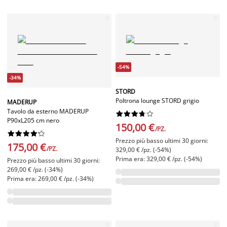
-54%
-34%
STORD
Poltrona lounge STORD grigio
MADERUP
Tavolo da esterno MADERUP










P90xL205 cm nero
150,00 €
/PZ.










Prezzo più basso ultimi 30 giorni:
175,00 €
/PZ.
329,00 € /pz. (-54%)
Prima era: 329,00 € /pz. (-54%)
Prezzo più basso ultimi 30 giorni:
269,00 € /pz. (-34%)
Prima era: 269,00 € /pz. (-34%)