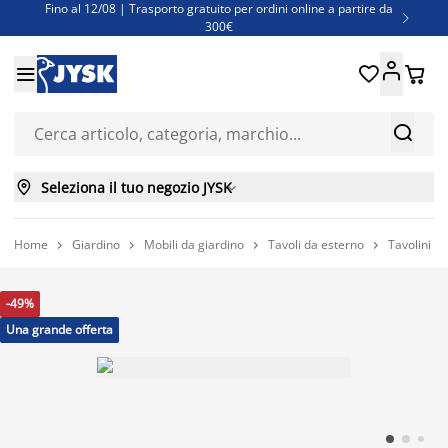
Fino al 12/08 | Trasporto gratuito per ordini online a partire da

300€
Super offerte d'estate | Oltre 1.500 articoli fino al 70%





Finanziamenti - Scegli il piano di rimborso più adatto a te



Seleziona il tuo negozio JYSK

Home
Giardino
Mobili da giardino
Tavoli da esterno
Tavolini d




-49%
Una grande offerta