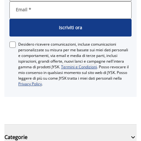
Email
*
Iscriviti ora
Desidero ricevere comunicazioni, incluse comunicazioni
personalizzate su misura per me basate sui miei dati personali
e comportamenti, via email e media di terze parti, inclusi
ispirazioni, grandi offerte, nuovi lanci e campagne nell'intera
gamma di prodotti JYSK.
Termini e Condizioni
. Posso revocare il
mio consenso in qualsiasi momento sul sito web di JYSK. Posso
leggere di più su come JYSK tratta i miei dati personali nella
Privacy Policy
.

Categorie