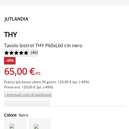
THY
Tavolo bistrot THY P60xL60 cm nero
(
46
)










-49%
65,00 €
/PZ.
Prezzo più basso ultimi 30 giorni: 129,00 € /pz. (-49%)
Prima era: 129,00 € /pz. (-49%)
+ eventuali costi di spedizione
Colore
: Nero