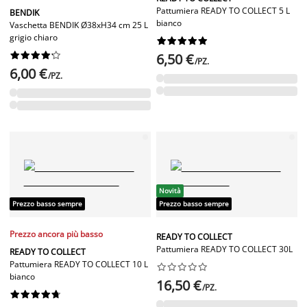
Pattumiera READY TO COLLECT 5 L
BENDIK
bianco
Vaschetta BENDIK Ø38xH34 cm 25 L
grigio chiaro




















6,50 €
/PZ.
6,00 €
/PZ.
Novità
Prezzo basso sempre
Prezzo basso sempre
Prezzo ancora più basso
READY TO COLLECT
Pattumiera READY TO COLLECT 30L
READY TO COLLECT
Pattumiera READY TO COLLECT 10 L










bianco
16,50 €
/PZ.









