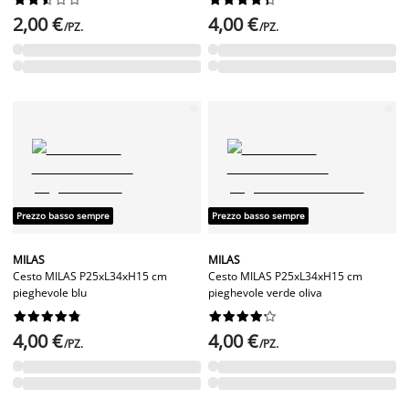
2,00 €
4,00 €
/PZ.
/PZ.
Prezzo basso sempre
Prezzo basso sempre
MILAS
MILAS
Cesto MILAS P25xL34xH15 cm
Cesto MILAS P25xL34xH15 cm
pieghevole blu
pieghevole verde oliva




















4,00 €
4,00 €
/PZ.
/PZ.