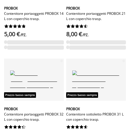
PROBOX
PROBOX
Contenitore portaoggetti PROBOX 14
Contenitore portaoggetti PROBOX 21
L con coperchio trasp.
L con coperchio trasp.




















5,00 €
8,00 €
/PZ.
/PZ.
Prezzo basso sempre
Prezzo basso sempre
PROBOX
PROBOX
Contenitore portaoggetti PROBOX 32
Contenitore sottoletto PROBOX 31 L
L con coperchio trasp.
con coperchio trasp.



















