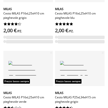
MILAS
MILAS
Cesto MILAS P16xL25xH10 cm
Cesto MILAS P16xL25xH10 cm
pieghevole grigio
pieghevole blu




















2,00 €
2,00 €
/PZ.
/PZ.
Prezzo basso sempre
Prezzo basso sempre
MILAS
MILAS
Cesto MILAS P16xL25xH10 cm
Cesto MILAS P25xL34xH15 cm
pieghevole verde
pieghevole grigio



















