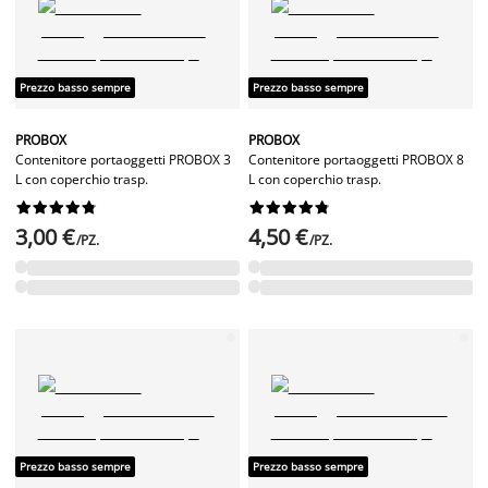
Prezzo basso sempre
Prezzo basso sempre
PROBOX
PROBOX
Contenitore portaoggetti PROBOX 3
Contenitore portaoggetti PROBOX 8
L con coperchio trasp.
L con coperchio trasp.




















3,00 €
4,50 €
/PZ.
/PZ.
Prezzo basso sempre
Prezzo basso sempre