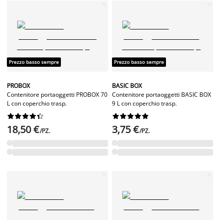
Prezzo basso sempre
Prezzo basso sempre
PROBOX
BASIC BOX
Contenitore portaoggetti PROBOX 70
Contenitore portaoggetti BASIC BOX
L con coperchio trasp.
9 L con coperchio trasp.




















18,50 €
3,75 €
/PZ.
/PZ.