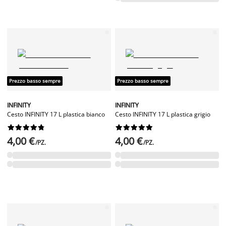
Prezzo basso sempre
Prezzo basso sempre
INFINITY
INFINITY
Cesto INFINITY 17 L plastica bianco
Cesto INFINITY 17 L plastica grigio




















4,00 €
4,00 €
/PZ.
/PZ.