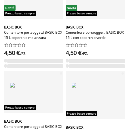
Novità
Novità
Prezzo basso sempre
Prezzo basso sempre
BASIC BOX
BASIC BOX
Contenitore portaoggetti BASIC BOX
Contenitore portaoggetti BASIC BOX
15 L coperchio melanzana
15 L con coperchio verde




















4,50 €
4,50 €
/PZ.
/PZ.
Prezzo basso sempre
Prezzo basso sempre
BASIC BOX
Contenitore portaoggetti BASIC BOX
BASIC BOX