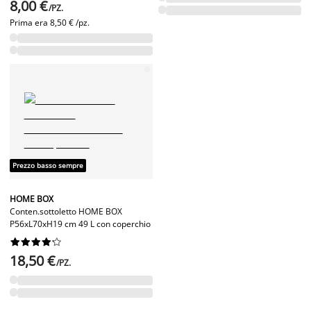
8,00 €
/PZ.
Prima era
8,50 € /pz.
Prezzo basso sempre
HOME BOX
Conten.sottoletto HOME BOX
P56xL70xH19 cm 49 L con coperchio










18,50 €
/PZ.