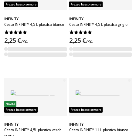
Prezzo basso sempre
Prezzo basso sempre
INFINITY
INFINITY
Cesto INFINITY 4,5 L plastica bianco
Cesto INFINITY 4,5 L plastica grigio




















2,25 €
2,25 €
/PZ.
/PZ.
Novità
Prezzo basso sempre
Prezzo basso sempre
INFINITY
INFINITY
Cesto INFINITY 4,5L plastica verde
Cesto INFINITY 11 L plastica bianco
scuro