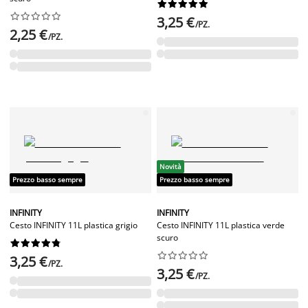




















3,25 €
/PZ.
2,25 €
/PZ.
Novità
Prezzo basso sempre
Prezzo basso sempre
INFINITY
INFINITY
Cesto INFINITY 11L plastica grigio
Cesto INFINITY 11L plastica verde
scuro




















3,25 €
/PZ.
3,25 €
/PZ.