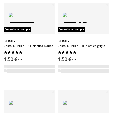
Prezzo basso sempre
Prezzo basso sempre
INFINITY
INFINITY
Cesto INFINITY 1,4 L plastica bianco
Cesto INFINITY 1,4L plastica grigio




















1,50 €
1,50 €
/PZ.
/PZ.