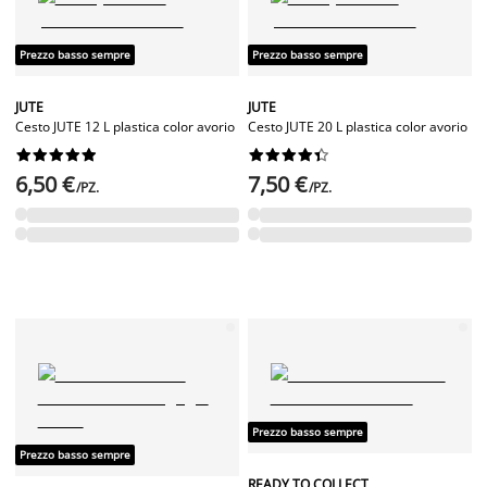
Prezzo basso sempre
Prezzo basso sempre
JUTE
JUTE
Cesto JUTE 12 L plastica color avorio
Cesto JUTE 20 L plastica color avorio




















6,50 €
7,50 €
/PZ.
/PZ.
Prezzo basso sempre
Prezzo basso sempre
READY TO COLLECT