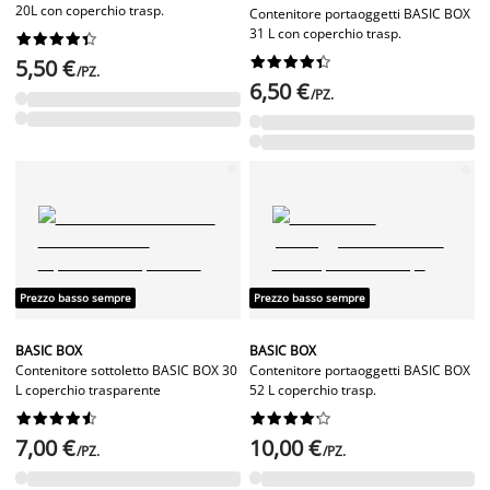
20L con coperchio trasp.
Contenitore portaoggetti BASIC BOX
31 L con coperchio trasp.




















5,50 €
/PZ.
6,50 €
/PZ.
Prezzo basso sempre
Prezzo basso sempre
BASIC BOX
BASIC BOX
Contenitore sottoletto BASIC BOX 30
Contenitore portaoggetti BASIC BOX
L coperchio trasparente
52 L coperchio trasp.




















7,00 €
10,00 €
/PZ.
/PZ.