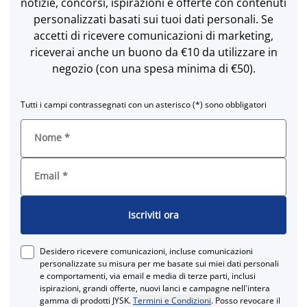
notizie, concorsi, ispirazioni e offerte con contenuti
personalizzati basati sui tuoi dati personali. Se
accetti di ricevere comunicazioni di marketing,
riceverai anche un buono da €10 da utilizzare in
negozio (con una spesa minima di €50).
Tutti i campi contrassegnati con un asterisco (*) sono obbligatori
Nome
*
Email
*
Iscriviti ora
Desidero ricevere comunicazioni, incluse comunicazioni
personalizzate su misura per me basate sui miei dati personali
e comportamenti, via email e media di terze parti, inclusi
ispirazioni, grandi offerte, nuovi lanci e campagne nell'intera
gamma di prodotti JYSK.
Termini e Condizioni
. Posso revocare il