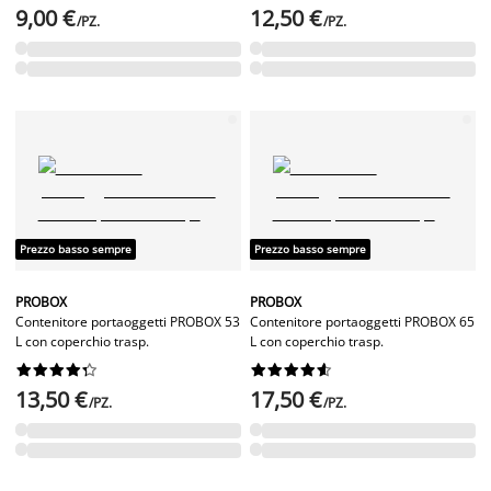
9,00 €
12,50 €
/PZ.
/PZ.
Prezzo basso sempre
Prezzo basso sempre
PROBOX
PROBOX
Contenitore portaoggetti PROBOX 53
Contenitore portaoggetti PROBOX 65
L con coperchio trasp.
L con coperchio trasp.




















13,50 €
17,50 €
/PZ.
/PZ.