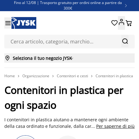
Fino al 12/08 | Trasporto gratuito per ordini online a partire da

300€
Super offerte d'estate | Oltre 1.500 articoli fino al 70%





Finanziamenti - Scegli il piano di rimborso più adatto a te



Seleziona il tuo negozio JYSK

Home
Organizzazione
Contenitori e cesti
Contenitori in plastica



Contenitori in plastica per
ogni spazio
I contenitori in plastica aiutano a mantenere ogni ambiente
della casa ordinato e funzionale, dalla camera da letto al
...
Per saperne di più
garage, fino alla cucina e all'ufficio. Da JYSK trovi contenitori