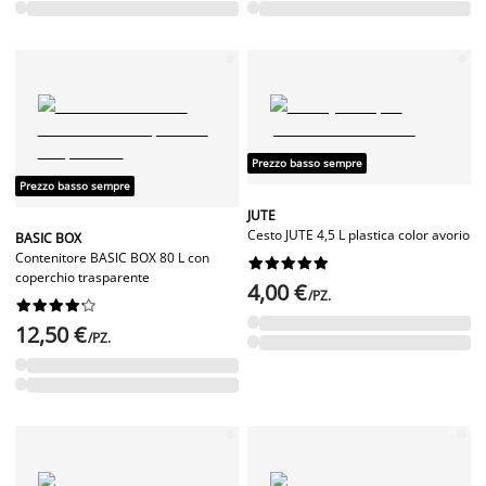
Prezzo basso sempre
Prezzo basso sempre
JUTE
Cesto JUTE 4,5 L plastica color avorio
BASIC BOX
Contenitore BASIC BOX 80 L con










coperchio trasparente
4,00 €
/PZ.










12,50 €
/PZ.