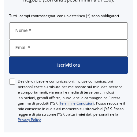
Tutti i campi contrassegnati con un asterisco (*) sono obbligatori
Nome
*
Email
*
Iscriviti ora
Desidero ricevere comunicazioni, incluse comunicazioni
personalizzate su misura per me basate sui miei dati personali
e comportamenti, via email e media di terze parti, inclusi
ispirazioni, grandi offerte, nuovi lanci e campagne nell'intera
gamma di prodotti JYSK.
Termini e Condizioni
. Posso revocare il
mio consenso in qualsiasi momento sul sito web di JYSK. Posso
leggere di più su come JYSK tratta i miei dati personali nella
Privacy Policy
.