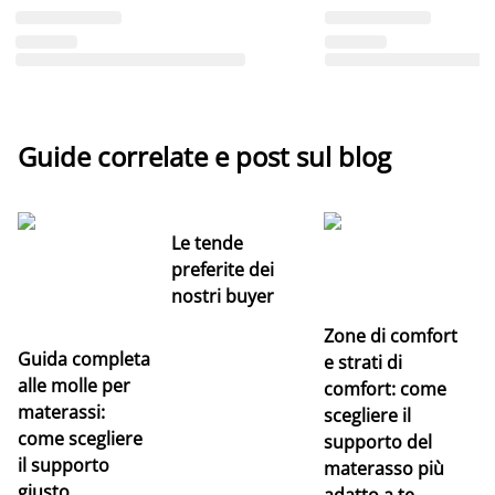
Guide correlate e post sul blog
Le tende
preferite dei
nostri buyer
Zone di comfort
Guida completa
Ce
e strati di
alle molle per
pe
comfort: come
materassi:
la
scegliere il
come scegliere
supporto del
il supporto
materasso più
giusto
adatto a te