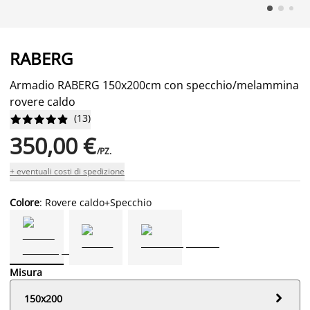
RABERG
Armadio RABERG 150x200cm con specchio/melammina
rovere caldo
(
13
)










350,00 €
/PZ.
+ eventuali costi di spedizione
Colore
: Rovere caldo+Specchio
Misura

150x200