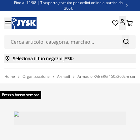
Fino al 12/08 | Trasporto gratuito per ordini online a partire da

300€
Super offerte d'estate | Oltre 1.500 articoli fino al 70%





Finanziamenti - Scegli il piano di rimborso più adatto a te



Seleziona il tuo negozio JYSK

Home
Organizzazione
Armadi
Armadio RABERG 150x200cm con sp



Prezzo basso sempre