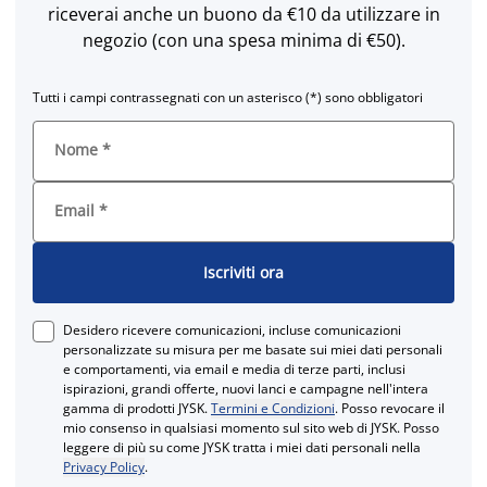
riceverai anche un buono da €10 da utilizzare in
negozio (con una spesa minima di €50).
Tutti i campi contrassegnati con un asterisco (*) sono obbligatori
Nome
*
Email
*
Iscriviti ora
Desidero ricevere comunicazioni, incluse comunicazioni
personalizzate su misura per me basate sui miei dati personali
e comportamenti, via email e media di terze parti, inclusi
ispirazioni, grandi offerte, nuovi lanci e campagne nell'intera
gamma di prodotti JYSK.
Termini e Condizioni
. Posso revocare il
mio consenso in qualsiasi momento sul sito web di JYSK. Posso
leggere di più su come JYSK tratta i miei dati personali nella
Privacy Policy
.