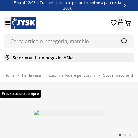
Fino al 12/08 | Trasporto gratuito per ordini online a partire da

300€
Super offerte d'estate | Oltre 1.500 articoli fino al 70%





Finanziamenti - Scegli il piano di rimborso più adatto a te



Seleziona il tuo negozio JYSK

Home
Per la casa
Cuscini e fodere per cuscini
Cuscini decorativi



Prezzo basso sempre