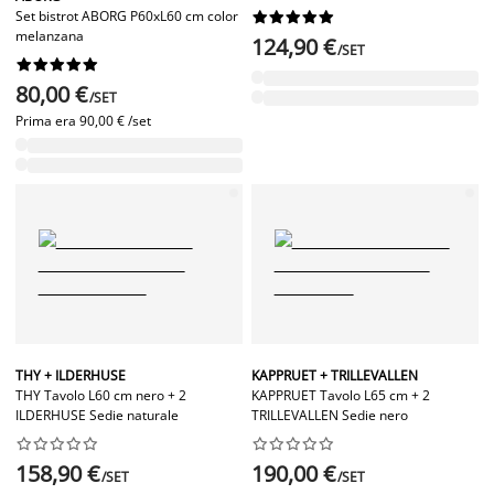
Set bistrot ABORG P60xL60 cm color










melanzana
124,90 €
/SET










80,00 €
/SET
Prima era
90,00 € /set
THY + ILDERHUSE
KAPPRUET + TRILLEVALLEN
THY Tavolo L60 cm nero + 2
KAPPRUET Tavolo L65 cm + 2
ILDERHUSE Sedie naturale
TRILLEVALLEN Sedie nero




















158,90 €
190,00 €
/SET
/SET