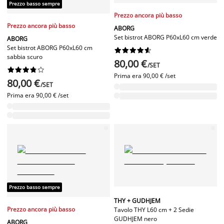
Prezzo basso sempre
Prezzo ancora più basso
Prezzo ancora più basso
ABORG
Set bistrot ABORG P60xL60 cm verde
ABORG
Set bistrot ABORG P60xL60 cm










sabbia scuro
80,00 €
/SET










Prima era
90,00 € /set
80,00 €
/SET
Prima era
90,00 € /set
Prezzo basso sempre
THY + GUDHJEM
Prezzo ancora più basso
Tavolo THY L60 cm + 2 Sedie
GUDHJEM nero
ABORG