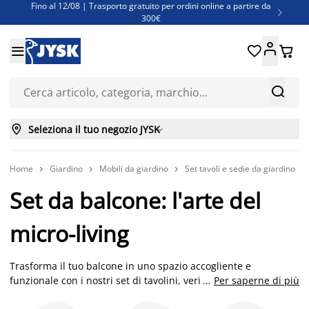
Fino al 12/08 | Trasporto gratuito per ordini online a partire da

300€
Super offerte d'estate | Oltre 1.500 articoli fino al 70%





Finanziamenti - Scegli il piano di rimborso più adatto a te



Seleziona il tuo negozio JYSK

Home
Giardino
Mobili da giardino
Set tavoli e sedie da giardino




Set da balcone: l'arte del
micro-living
Trasforma il tuo balcone in uno spazio accogliente e
funzionale con i nostri set di tavolini, veri maestri nell'arte del
...
Per saperne di più
micro-living. Progettati con cura per ottimizzare anche gli