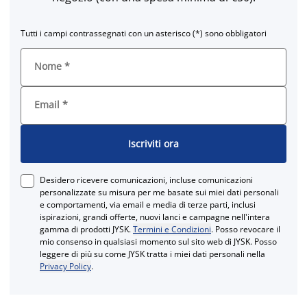
Tutti i campi contrassegnati con un asterisco (*) sono obbligatori
Nome
*
Email
*
Iscriviti ora
Desidero ricevere comunicazioni, incluse comunicazioni
personalizzate su misura per me basate sui miei dati personali
e comportamenti, via email e media di terze parti, inclusi
ispirazioni, grandi offerte, nuovi lanci e campagne nell'intera
gamma di prodotti JYSK.
Termini e Condizioni
. Posso revocare il
mio consenso in qualsiasi momento sul sito web di JYSK. Posso
leggere di più su come JYSK tratta i miei dati personali nella
Privacy Policy
.