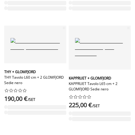
THY + GLOMFJORD
THY Tavolo L60 cm + 2 GLOMFJORD
KAPPRUET + GLOMFJORD
Sedie nero
KAPPRUET Tavolo L65 cm + 2
GLOMFJORD Sedie nero




















190,00 €
/SET
225,00 €
/SET