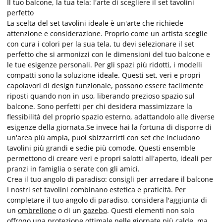
Il tuo balcone, la tua tela: l'arte di scegliere il set tavolini
perfetto
La scelta del set tavolini ideale è un'arte che richiede
attenzione e considerazione. Proprio come un artista sceglie
con cura i colori per la sua tela, tu devi selezionare il set
perfetto che si armonizzi con le dimensioni del tuo balcone e
le tue esigenze personali. Per gli spazi più ridotti, i modelli
compatti sono la soluzione ideale. Questi set, veri e propri
capolavori di design funzionale, possono essere facilmente
riposti quando non in uso, liberando prezioso spazio sul
balcone. Sono perfetti per chi desidera massimizzare la
flessibilità del proprio spazio esterno, adattandolo alle diverse
esigenze della giornata.Se invece hai la fortuna di disporre di
un'area più ampia, puoi sbizzarrirti con set che includono
tavolini più grandi e sedie più comode. Questi ensemble
permettono di creare veri e propri salotti all'aperto, ideali per
pranzi in famiglia o serate con gli amici.
Crea il tuo angolo di paradiso: consigli per arredare il balcone
I nostri set tavolini combinano estetica e praticità. Per
completare il tuo angolo di paradiso, considera l'aggiunta di
un
ombrellone
o di un
gazebo
. Questi elementi non solo
offrono una protezione ottimale nelle giornate più calde, ma