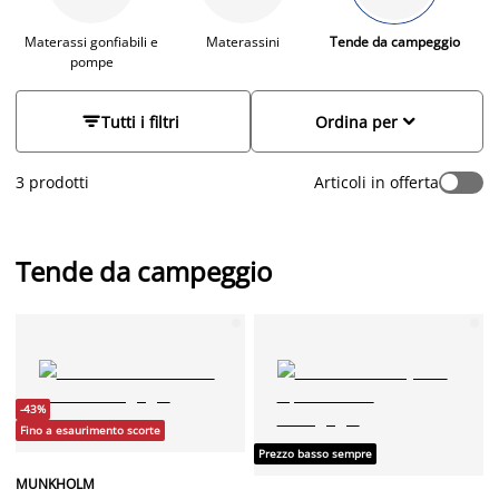
dondoli
,
giochi da giardino
,
borse termiche
,
sacchi a pelo
, e
tanti altri utili accessori.
Materassi gonfiabili e
Materassini
Tende da campeggio
pompe


Tutti i filtri
Ordina per
3 prodotti
Articoli in offerta
Tende da campeggio
-43%
Fino a esaurimento scorte
Prezzo basso sempre
MUNKHOLM