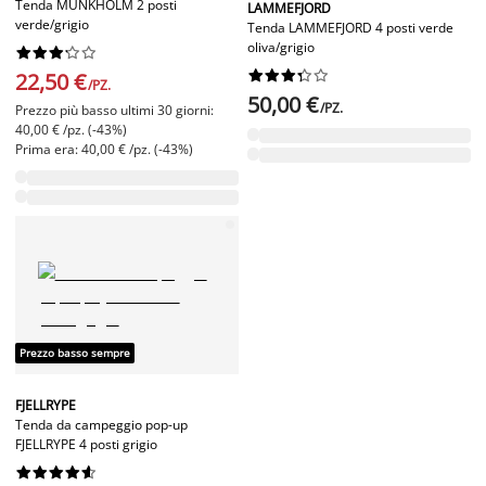
Tenda MUNKHOLM 2 posti
LAMMEFJORD
verde/grigio
Tenda LAMMEFJORD 4 posti verde
oliva/grigio




















22,50 €
/PZ.
50,00 €
/PZ.
Prezzo più basso ultimi 30 giorni:
40,00 € /pz. (-43%)
Prima era: 40,00 € /pz. (-43%)
Prezzo basso sempre
FJELLRYPE
Tenda da campeggio pop-up
FJELLRYPE 4 posti grigio









