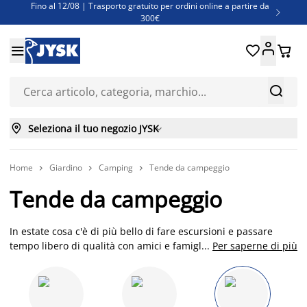
Fino al 12/08 | Trasporto gratuito per ordini online a partire da

300€
Super offerte d'estate | Oltre 1.500 articoli fino al 70%





Finanziamenti - Scegli il piano di rimborso più adatto a te



Seleziona il tuo negozio JYSK

Home
Giardino
Camping
Tende da campeggio



Tende da campeggio
In estate cosa c'è di più bello di fare escursioni e passare
tempo libero di qualità con amici e famiglia? Scopri le tende
...
Per saperne di più
da campeggio 2 posti e le tende da campeggio 4 posti di JYSK,:
in montagna, al lago, al mare.. ogni meta sarà quella giusta!
Non perderti inoltre tanti altri accessori che potranno rendere
ancora più confortevole le tue attività all'aperto:
amache e