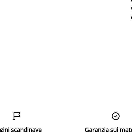


gini scandinave
Garanzia sui mat