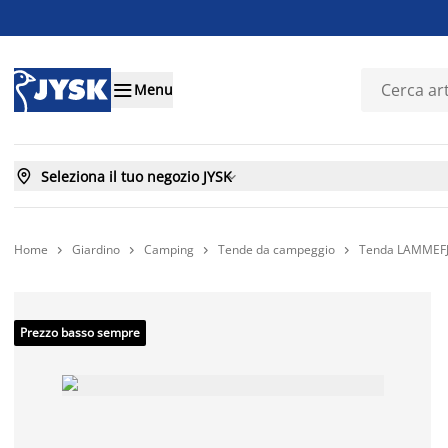

Menu

Seleziona il tuo negozio JYSK

Home
Giardino
Camping
Tende da campeggio
Tenda LAMMEFJOR




Prezzo basso sempre