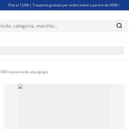
Fino al 12/08 | Trasporto gratuito per ordini online a partire da 300€

Super offerte d'estate | Oltre 1.500 articoli fino al 70%


Finanziamenti - Scegli il piano di rimborso più adatto a te

D 4 posti verde oliva/grigio