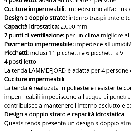
4 posti letto:
adatta ad ospitare 4 persone
Cuciture impermeabili:
impediscono all'acqua d
Design a doppio strato:
interno traspirante e te
Capacità idrostatica:
2.000 mm
2 punti di ventilazione:
per un clima migliore all
Pavimento impermeabile:
impedisce all’umidità
Picchetti:
inclusi 11 picchetti e 6 picchetti a V
4 posti letto
La tenda LAMMEFJORD è adatta per 4 persone e 
Cuciture impermeabili
La tenda è realizzata in poliestere resistente c
impermeabili impediscono all'acqua di penetrar
contribuisce a mantenere l'interno asciutto e c
Design a doppio strato e capacità idrostatica
Questa tenda presenta un design a doppio strat