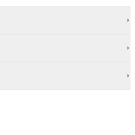


