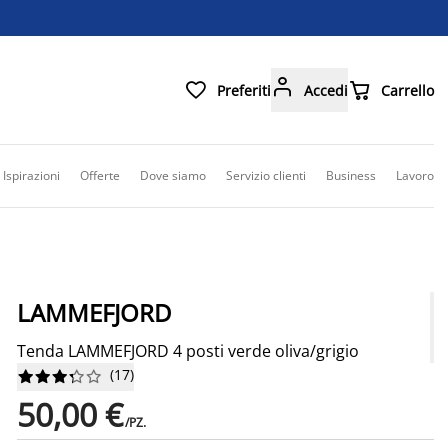



Preferiti
Accedi
Carrello
Ispirazioni
Offerte
Dove siamo
Servizio clienti
Business
Lavoro
LAMMEFJORD
Tenda LAMMEFJORD 4 posti verde oliva/grigio
(
17
)










50,00 €
/PZ.