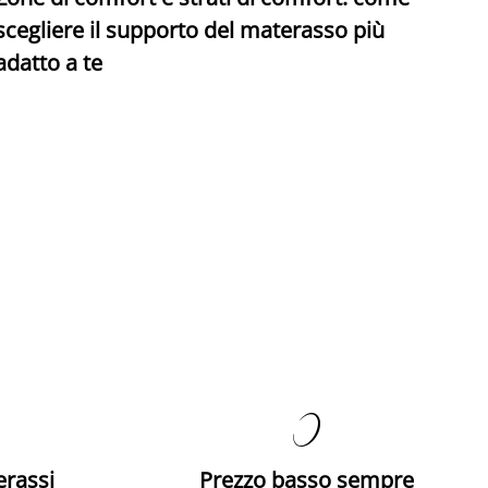
C
scegliere il supporto del materasso più
adatto a te

erassi
Prezzo basso sempre