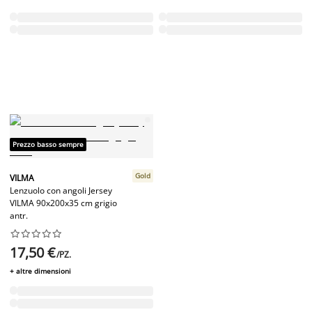
Prezzo basso sempre
Gold
VILMA
Lenzuolo con angoli Jersey
VILMA 90x200x35 cm grigio
antr.










17,50 €
/PZ.
+ altre dimensioni