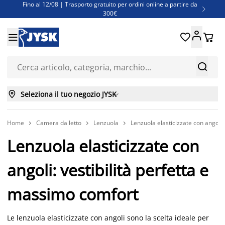
Fino al 12/08 | Trasporto gratuito per ordini online a partire da

300€
Super offerte d'estate | Oltre 1.500 articoli fino al 70%





Finanziamenti - Scegli il piano di rimborso più adatto a te



Seleziona il tuo negozio JYSK

Home
Camera da letto
Lenzuola
Lenzuola elasticizzate con angoli



Lenzuola elasticizzate con
angoli: vestibilità perfetta e
massimo comfort
Le lenzuola elasticizzate con angoli sono la scelta ideale per