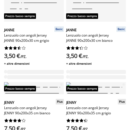
Prezzo basso sempre
Prezzo basso sempre
Basic
Basic
JANNE
JANNE
Lenzuolo con angoli Jersey
Lenzuolo con angoli Jersey
JANNE 90x200x30 cm grigio
JANNE 90x200x30 cm bianco




















3,50 €
3,50 €
/PZ.
/PZ.
+ altre dimensioni
+ altre dimensioni
Prezzo basso sempre
Prezzo basso sempre
Plus
Plus
JENNY
JENNY
Lenzuolo con angoli Jersey
Lenzuolo con angoli Jersey
JENNY 90x200x35 cm bianco
JENNY 90x200x35 cm grigio




















7,50 €
7,50 €
/PZ.
/PZ.