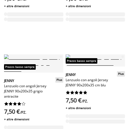
+ altre dimensioni
+ altre dimensioni
Prezzo basso sempre
Prezzo basso sempre
Plus
JENNY
Lenzuolo con angoli Jersey
Plus
JENNY
JENNY 90x200x35 cm blu
Lenzuolo con angoli Jersey
JENNY 90x200x35 grigio










antracite
7,50 €
/PZ.










+ altre dimensioni
7,50 €
/PZ.
+ altre dimensioni