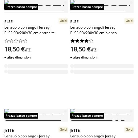
Prezzo basso sempre
Prezzo basso sempre
Gold
Gold
ELSE
ELSE
Lenzuolo con angoli Jersey
Lenzuolo con angoli Jersey
ELSE 90x200x30 cm antracite
ELSE 90x200x30 cm bianco




















18,50 €
18,50 €
/PZ.
/PZ.
+ altre dimensioni
+ altre dimensioni
Prezzo basso sempre
Prezzo basso sempre
Gold
Gold
JETTE
JETTE
Lenzuolo con angoli Jersey
Lenzuolo con angoli Jersey