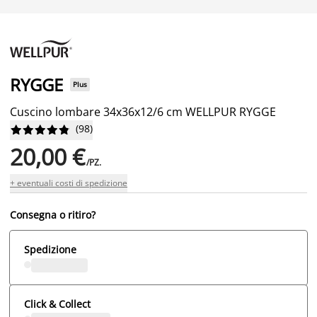
RYGGE
Plus
Cuscino lombare 34x36x12/6 cm WELLPUR RYGGE
(
98
)










20,00 €
/PZ.
+ eventuali costi di spedizione
Consegna o ritiro?
Spedizione
Click & Collect