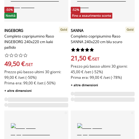
-50%
-52%
Novità
Fino a esaurimento scorte
Gold
Gold
INGEBORG
SANNA
Completo copripiumino Raso
Completo copripiumino Raso
INGEBORG 240x220 cm kaki
SANNA 240x220 cm blu scuro
pallido




















21,50 €
/SET
49,50 €
/SET
Prezzo più basso ultimi 30 giorni:
Prezzo più basso ultimi 30 giorni:
45,00 € /set (-52%)
99,00 € /set (-50%)
Prima era: 99,00 € /set (-78%)
Prima era: 99,00 € /set (-50%)
+ altre dimensioni
+ altre dimensioni