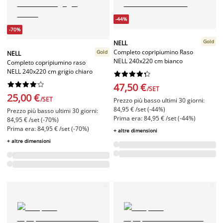
-44%
-70%
Gold
NELL
Completo copripiumino Raso
Gold
NELL
NELL 240x220 cm bianco
Completo copripiumino raso
NELL 240x220 cm grigio chiaro




















47,50 €
/SET
25,00 €
/SET
Prezzo più basso ultimi 30 giorni:
84,95 € /set (-44%)
Prezzo più basso ultimi 30 giorni:
Prima era: 84,95 € /set (-44%)
84,95 € /set (-70%)
Prima era: 84,95 € /set (-70%)
+ altre dimensioni
+ altre dimensioni