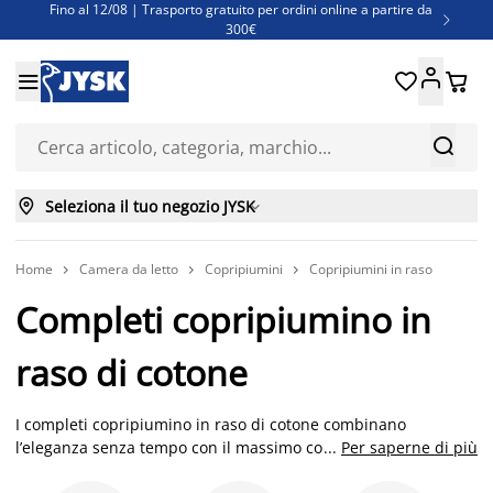
Fino al 12/08 | Trasporto gratuito per ordini online a partire da

300€
Super offerte d'estate | Oltre 1.500 articoli fino al 70%





Finanziamenti - Scegli il piano di rimborso più adatto a te



Seleziona il tuo negozio JYSK

Home
Camera da letto
Copripiumini
Copripiumini in raso



Completi copripiumino in
raso di cotone
I completi copripiumino in raso di cotone combinano
l’eleganza senza tempo con il massimo comfort. Realizzati con
...
Per saperne di più
cotone di alta qualità, questi copripiumini offrono una