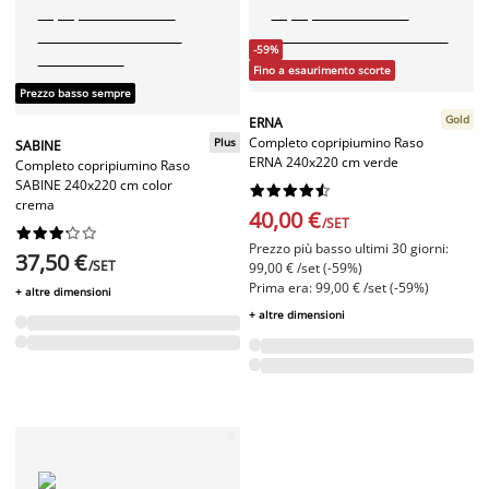
-59%
Fino a esaurimento scorte
Prezzo basso sempre
Gold
ERNA
Completo copripiumino Raso
Plus
SABINE
ERNA 240x220 cm verde
Completo copripiumino Raso
SABINE 240x220 cm color










crema
40,00 €
/SET










Prezzo più basso ultimi 30 giorni:
37,50 €
/SET
99,00 € /set (-59%)
Prima era: 99,00 € /set (-59%)
+ altre dimensioni
+ altre dimensioni