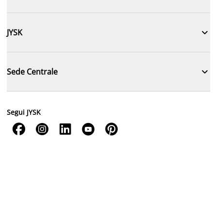

JYSK

Sede Centrale
Segui JYSK




