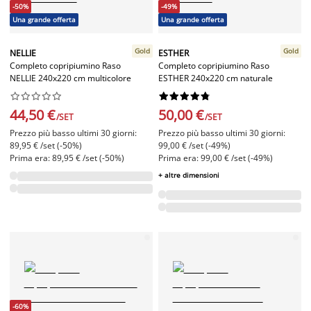
-50%
-49%
Una grande offerta
Una grande offerta
Gold
Gold
NELLIE
ESTHER
Completo copripiumino Raso
Completo copripiumino Raso
NELLIE 240x220 cm multicolore
ESTHER 240x220 cm naturale




















44,50 €
50,00 €
/SET
/SET
Prezzo più basso ultimi 30 giorni:
Prezzo più basso ultimi 30 giorni:
89,95 € /set (-50%)
99,00 € /set (-49%)
Prima era: 89,95 € /set (-50%)
Prima era: 99,00 € /set (-49%)
+ altre dimensioni
-60%