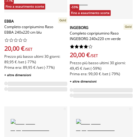
-77%
Fino a esaurimento scorte
-59%
Fino a esaurimento scorte
Gold
EBBA
Completo copripiumino Raso
Gold
INGEBORG
EBBA 240x220 cm blu
Completo copripiumino Raso
INGEBORG 240x220 cm verde




















20,00 €
/SET
20,00 €
/SET
Prezzo più basso ultimi 30 giorni:
89,95 € /set (-77%)
Prezzo più basso ultimi 30 giorni:
Prima era: 89,95 € /set (-77%)
49,45 € /set (-59%)
Prima era: 99,00 € /set (-79%)
+ altre dimensioni
+ altre dimensioni