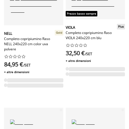
Prezzo basso sempre
Plus
VIOLA
Completo copripiumino Raso
Gold
NELL
VIOLA 240x220 cm blu
Completo copripiumino Raso
NELL 240x220 cm color uva










polvere
32,50 €
/SET










+ altre dimensioni
84,95 €
/SET
+ altre dimensioni