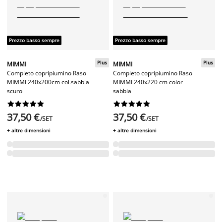
Prezzo basso sempre
Prezzo basso sempre
Plus
Plus
MIMMI
MIMMI
Completo copripiumino Raso
Completo copripiumino Raso
MIMMI 240x200cm col.sabbia
MIMMI 240x220 cm color
scuro
sabbia




















37,50 €
37,50 €
/SET
/SET
+ altre dimensioni
+ altre dimensioni