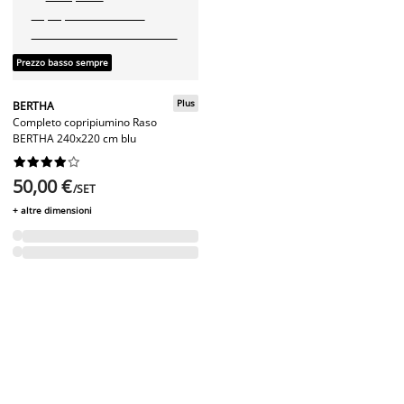
Prezzo basso sempre
Plus
BERTHA
Completo copripiumino Raso
BERTHA 240x220 cm blu










50,00 €
/SET
+ altre dimensioni