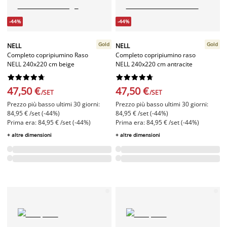
-44%
-44%
Gold
Gold
NELL
NELL
Completo copripiumino Raso
Completo copripiumino raso
NELL 240x220 cm beige
NELL 240x220 cm antracite




















47,50 €
47,50 €
/SET
/SET
Prezzo più basso ultimi 30 giorni:
Prezzo più basso ultimi 30 giorni:
84,95 € /set (-44%)
84,95 € /set (-44%)
Prima era: 84,95 € /set (-44%)
Prima era: 84,95 € /set (-44%)
+ altre dimensioni
+ altre dimensioni