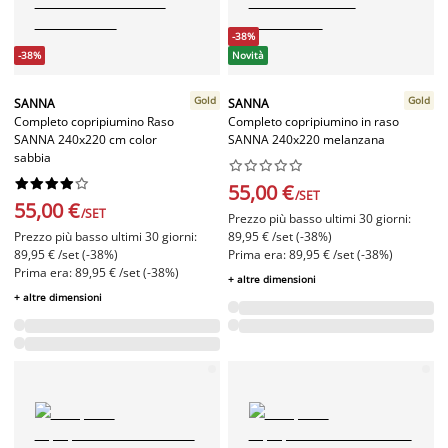
-38%
-38%
Novità
Gold
Gold
SANNA
SANNA
Completo copripiumino Raso
Completo copripiumino in raso
SANNA 240x220 cm color
SANNA 240x220 melanzana
sabbia




















55,00 €
/SET
55,00 €
/SET
Prezzo più basso ultimi 30 giorni:
Prezzo più basso ultimi 30 giorni:
89,95 € /set (-38%)
89,95 € /set (-38%)
Prima era: 89,95 € /set (-38%)
Prima era: 89,95 € /set (-38%)
+ altre dimensioni
+ altre dimensioni