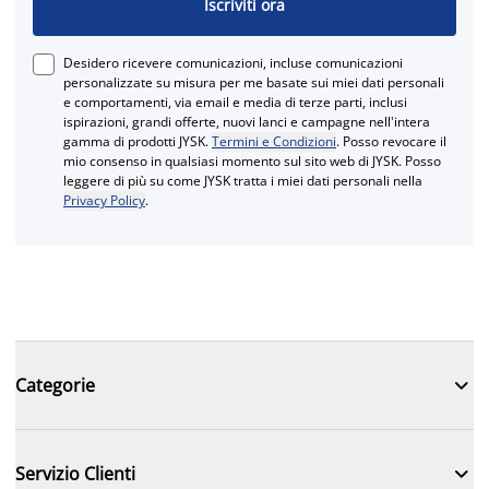
Iscriviti ora
Desidero ricevere comunicazioni, incluse comunicazioni
personalizzate su misura per me basate sui miei dati personali
e comportamenti, via email e media di terze parti, inclusi
ispirazioni, grandi offerte, nuovi lanci e campagne nell'intera
gamma di prodotti JYSK.
Termini e Condizioni
. Posso revocare il
mio consenso in qualsiasi momento sul sito web di JYSK. Posso
leggere di più su come JYSK tratta i miei dati personali nella
Privacy Policy
.

Categorie

Servizio Clienti