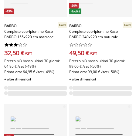
-50%
-49%
Novità
Gold
Gold
BARBO
BARBO
Completo copripiumino Raso
Completo copripiumino Raso
BARBO 155x220 cm marrone
BARBO 240x220 cm naturale




















32,50 €
49,50 €
/SET
/SET
Prezzo più basso ultimi 30 giorni:
Prezzo più basso ultimi 30 giorni:
64,95 € /set (-49%)
99,00 € /set (-50%)
Prima era: 64,95 € /set (-49%)
Prima era: 99,00 € /set (-50%)
+ altre dimensioni
+ altre dimensioni