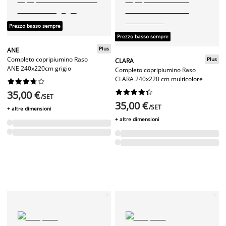
Prezzo basso sempre
Prezzo basso sempre
Plus
ANE
Completo copripiumino Raso
Plus
CLARA
ANE 240x220cm grigio
Completo copripiumino Raso
CLARA 240x220 cm multicolore




















35,00 €
/SET
35,00 €
/SET
+ altre dimensioni
+ altre dimensioni