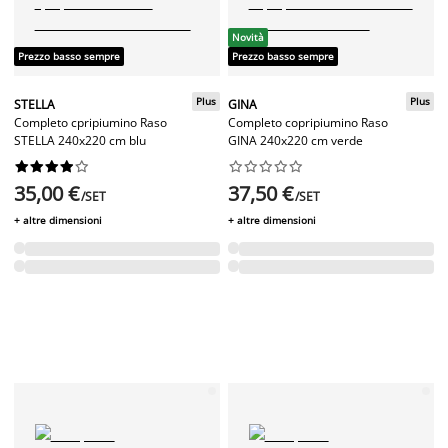
Novità
Prezzo basso sempre
Prezzo basso sempre
Plus
Plus
STELLA
GINA
Completo cpripiumino Raso
Completo copripiumino Raso
STELLA 240x220 cm blu
GINA 240x220 cm verde




















35,00 €
37,50 €
/SET
/SET
+ altre dimensioni
+ altre dimensioni