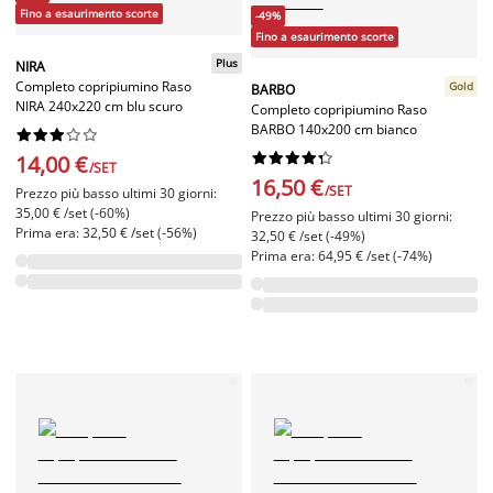
Fino a esaurimento scorte
-49%
Fino a esaurimento scorte
Plus
NIRA
Completo copripiumino Raso
Gold
BARBO
NIRA 240x220 cm blu scuro
Completo copripiumino Raso
BARBO 140x200 cm bianco




















14,00 €
/SET
16,50 €
/SET
Prezzo più basso ultimi 30 giorni:
35,00 € /set (-60%)
Prezzo più basso ultimi 30 giorni:
Prima era: 32,50 € /set (-56%)
32,50 € /set (-49%)
Prima era: 64,95 € /set (-74%)