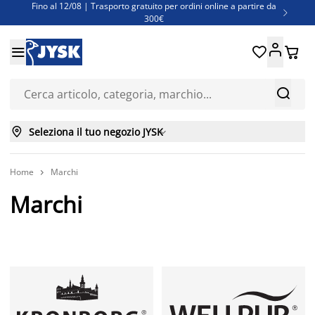
Fino al 12/08 | Trasporto gratuito per ordini online a partire da

300€
Super offerte d'estate | Oltre 1.500 articoli fino al 70%





Finanziamenti - Scegli il piano di rimborso più adatto a te



Seleziona il tuo negozio JYSK

Home
Marchi

Marchi