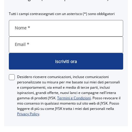
Tutti i campi contrassegnati con un asterisco (*) sono obbligatori
Nome
*
Email
*
Iscriviti ora
Desidero ricevere comunicazioni, incluse comunicazioni
personalizzate su misura per me basate sui miei dati personali
e comportamenti, via email e media di terze parti, inclusi
ispirazioni, grandi offerte, nuovi lanci e campagne nell'intera
gamma di prodotti JYSK.
Termini e Condizioni
. Posso revocare il
mio consenso in qualsiasi momento sul sito web di JYSK. Posso
leggere di più su come JYSK tratta i miei dati personali nella
Privacy Policy
.