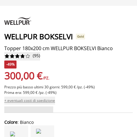
WELLPUR BOKSELVI
Gold
Topper 180x200 cm WELLPUR BOKSELVI Bianco
(
95
)










-49%
300,00 €
/PZ.
Prezzo più basso ultimi 30 giorni: 599,00 € /pz. (-49%)
Prima era: 599,00 € /pz. (-49%)
+ eventuali costi di spedizione
Colore
: Bianco