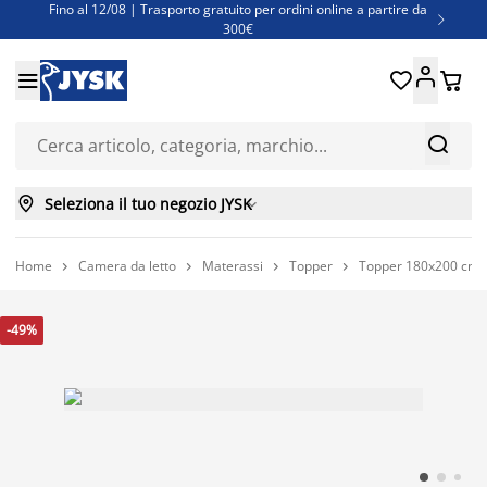
Fino al 12/08 | Trasporto gratuito per ordini online a partire da

300€
Super offerte d'estate | Oltre 1.500 articoli fino al 70%





Finanziamenti - Scegli il piano di rimborso più adatto a te



Seleziona il tuo negozio JYSK

Home
Camera da letto
Materassi
Topper
Topper 180x200 cm 




-49%