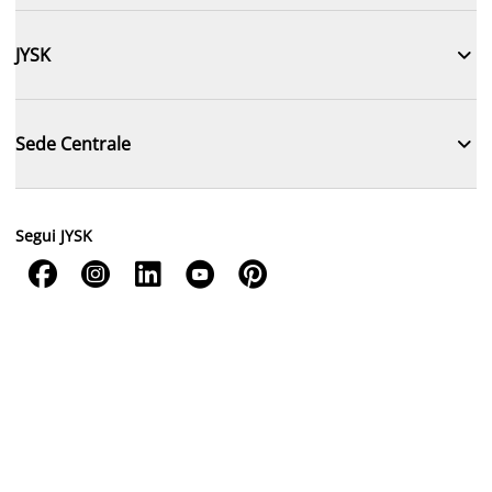

JYSK

Sede Centrale
Segui JYSK




