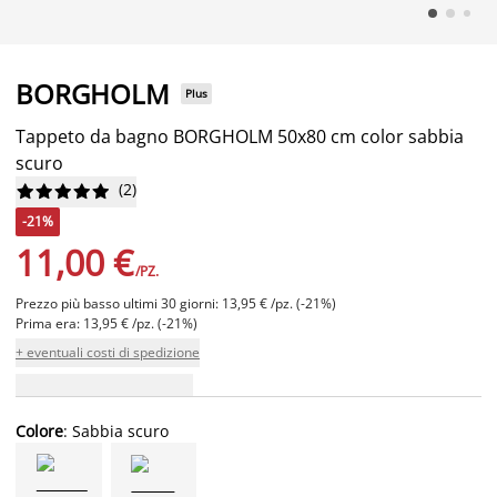
BORGHOLM
Plus
Tappeto da bagno BORGHOLM 50x80 cm color sabbia
scuro
(
2
)










-21%
11,00 €
/PZ.
Prezzo più basso ultimi 30 giorni: 13,95 € /pz. (-21%)
Prima era: 13,95 € /pz. (-21%)
+ eventuali costi di spedizione
Colore
: Sabbia scuro