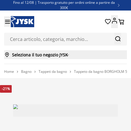
Fino al 12/08 | Trasporto gratuito per ordini online a partire da

300€
Super offerte d'estate | Oltre 1.500 articoli fino al 70%





Finanziamenti - Scegli il piano di rimborso più adatto a te



Seleziona il tuo negozio JYSK

Home
Bagno
Tappeti da bagno
Tappeto da bagno BORGHOLM 50x8



-21%