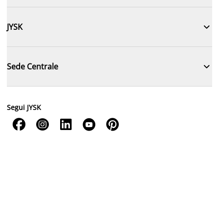

JYSK

Sede Centrale
Segui JYSK




