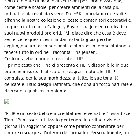
Non c'è niente di meglio di soluzioni per l'organizzazione,
come ceste e scatole, per creare ambienti della casa più
ordinati e piacevoli da vivere. Da JYSK rinnoviamo due volte
all'anno la nostra collezione di ceste e contenitori decorativi e,
in questo articolo, la Category Buyer Tina Jensen condivide i
suoi nuovi prodotti preferiti. "Mi piace dire che casa è dove
sei felice, e questi cesti mi danno tanta gioia perché
aggiungono un tocco personale e allo stesso tempo aiutano a
tenere tutto in ordine", racconta Tina Jensen.
Cesto in alghe marine intrecciate FILIP
Il primo cesto che Tina ci presenta è FILIP, disponibile in due
pratiche misure. Realizzato in seagrass naturale, FILIP
conquista per la sua morbidezza al tatto, le sue tonalità
delicate e il suo design raffinato, che dona un tocco naturale e
ricercato a qualsiasi ambiente
"FILIP è un cesto bello e incredibilmente versatile.", esordisce
Tina. "Può essere utilizzato per tenere in ordine riviste e
giornali in soggiorno oppure come pratico contenitore per
cinture o sciarpe all'interno dell'armadio. Personalmente, ho