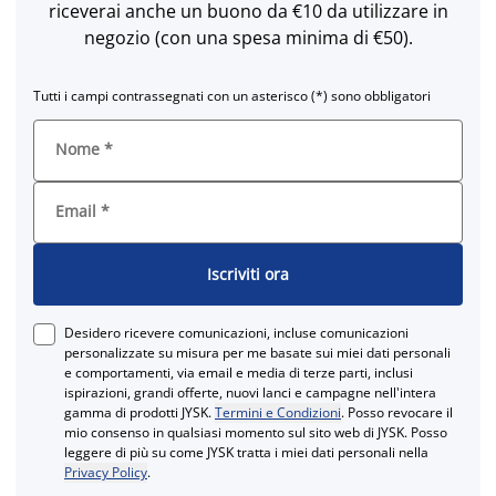
riceverai anche un buono da €10 da utilizzare in
negozio (con una spesa minima di €50).
Tutti i campi contrassegnati con un asterisco (*) sono obbligatori
Nome
*
Email
*
Iscriviti ora
Desidero ricevere comunicazioni, incluse comunicazioni
personalizzate su misura per me basate sui miei dati personali
e comportamenti, via email e media di terze parti, inclusi
ispirazioni, grandi offerte, nuovi lanci e campagne nell'intera
gamma di prodotti JYSK.
Termini e Condizioni
. Posso revocare il
mio consenso in qualsiasi momento sul sito web di JYSK. Posso
leggere di più su come JYSK tratta i miei dati personali nella
Privacy Policy
.