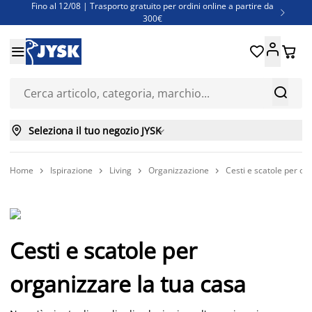
Fino al 12/08 | Trasporto gratuito per ordini online a partire da

300€
Super offerte d'estate | Oltre 1.500 articoli fino al 70%





Finanziamenti - Scegli il piano di rimborso più adatto a te



Seleziona il tuo negozio JYSK

Home
Ispirazione
Living
Organizzazione
Cesti e scatole per or




Cesti e scatole per
organizzare la tua casa