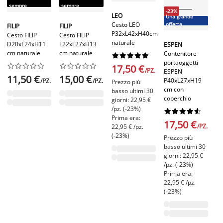
sempre
sempre
-23%
LEO
Una grande
E
Cesto LEO
offerta
FILIP
FILIP
Co
P32xL42xH40cm
Cesto FILIP
Cesto FILIP
po
naturale
D20xL24xH11
L22xL27xH13
ESPEN
E
cm naturale
cm naturale
Contenitore










L2
portaoggetti




















17,50 €
cm
/PZ.
ESPEN
co
11,50 €
15,00 €
P40xL27xH19
/PZ.
/PZ.
Prezzo più
cm con
basso ultimi 30
coperchio
giorni: 22,95 €
1
/pz. (-23%)










Pr
Prima era:
17,50 €
ba
/PZ.
22,95 € /pz.
gi
(-23%)
Prezzo più
/p
basso ultimi 30
Pr
giorni: 22,95 €
14
/pz. (-23%)
(-
Prima era:
22,95 € /pz.
(-23%)