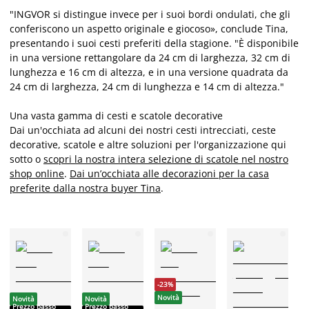
"INGVOR si distingue invece per i suoi bordi ondulati, che gli
conferiscono un aspetto originale e giocoso», conclude Tina,
presentando i suoi cesti preferiti della stagione. "È disponibile
in una versione rettangolare da 24 cm di larghezza, 32 cm di
lunghezza e 16 cm di altezza, e in una versione quadrata da
24 cm di larghezza, 24 cm di lunghezza e 14 cm di altezza."
Una vasta gamma di cesti e scatole decorative
Dai un'occhiata ad alcuni dei nostri cesti intrecciati, ceste
decorative, scatole e altre soluzioni per l'organizzazione qui
sotto o
scopri la nostra intera selezione di scatole nel nostro
shop online
.
Dai un’occhiata alle decorazioni per la casa
preferite dalla nostra buyer Tina
.
-23%
-
Novità
Novità
Novità
Prezzo basso
Prezzo basso
N