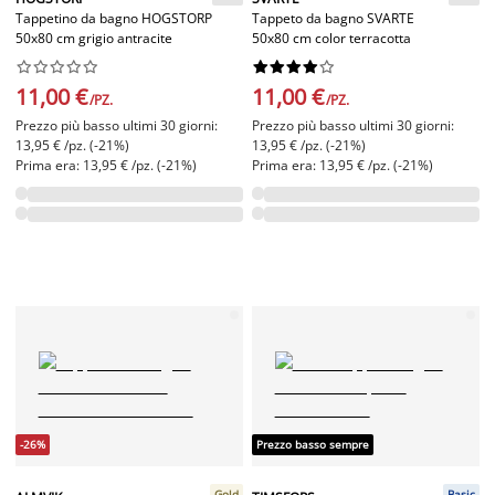
Tappetino da bagno HOGSTORP
Tappeto da bagno SVARTE
50x80 cm grigio antracite
50x80 cm color terracotta




















11,00 €
11,00 €
/PZ.
/PZ.
Prezzo più basso ultimi 30 giorni:
Prezzo più basso ultimi 30 giorni:
13,95 € /pz. (-21%)
13,95 € /pz. (-21%)
Prima era: 13,95 € /pz. (-21%)
Prima era: 13,95 € /pz. (-21%)
-26%
Prezzo basso sempre
Gold
Basic