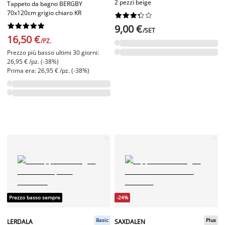
2 pezzi beige
Tappeto da bagno BERGBY
70x120cm grigio chiaro KR




















9,00 €
/SET
16,50 €
/PZ.
Prezzo più basso ultimi 30 giorni:
26,95 € /pz. (-38%)
Prima era: 26,95 € /pz. (-38%)
Prezzo basso sempre
-24%
Basic
Plus
LERDALA
SAXDALEN