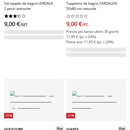
Set tappeti da bagno LERDALA
Tappetino da bagno SAXDALEN
2 pezzi antracite
50x80 cm naturale




















9,00 €
9,00 €
/SET
/PZ.
Prezzo più basso ultimi 30 giorni:
11,95 € /pz. (-24%)
Prima era: 11,95 € /pz. (-24%)
-21%
-21%
Plus
Plus
HOGSTORP
SVARTE