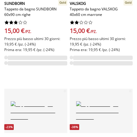
Gold
Gold
SUNDBORN
VALSKOG
Tappeto da bagno SUNDBORN
Tappeto da bagno VALSKOG
60x90 cm righe
40x60 cm marrone




















15,00 €
15,00 €
/PZ.
/PZ.
Prezzo più basso ultimi 30 giorni:
Prezzo più basso ultimi 30 giorni:
19,95 € /pz. (-24%)
19,95 € /pz. (-24%)
Prima era: 19,95 € /pz. (-24%)
Prima era: 19,95 € /pz. (-24%)
-23%
-38%