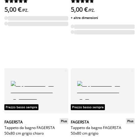




















5,00 €
5,00 €
/PZ.
/PZ.
+ altre dimensioni
Prezzo basso sempre
Prezzo basso sempre
Plus
Plus
FAGERSTA
FAGERSTA
Tappeto da bagno FAGERSTA
Tappeto da bagno FAGERSTA
50x80 cm grigio chiaro
50x80 cm grigio