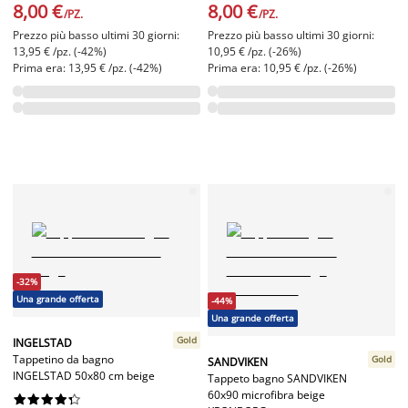
8,00 €
8,00 €
/PZ.
/PZ.
Prezzo più basso ultimi 30 giorni:
Prezzo più basso ultimi 30 giorni:
13,95 € /pz. (-42%)
10,95 € /pz. (-26%)
Prima era: 13,95 € /pz. (-42%)
Prima era: 10,95 € /pz. (-26%)
-32%
Una grande offerta
-44%
Una grande offerta
Gold
INGELSTAD
Tappetino da bagno
Gold
SANDVIKEN
INGELSTAD 50x80 cm beige
Tappeto bagno SANDVIKEN
60x90 microfibra beige









