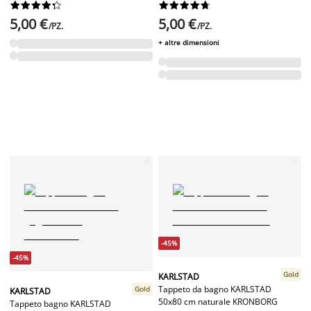




















5,00 €
5,00 €
/PZ.
/PZ.
+ altre dimensioni
-45%
-45%
Gold
KARLSTAD
Tappeto da bagno KARLSTAD
Gold
KARLSTAD
50x80 cm naturale KRONBORG
Tappeto bagno KARLSTAD