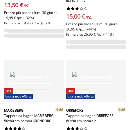
KRONBORG
13,50 €
/PZ.










Prezzo più basso ultimi 30 giorni:
15,00 €
/PZ.
19,95 € /pz. (-32%)
Prima era: 19,95 € /pz. (-32%)
Prezzo più basso ultimi 30 giorni:
26,95 € /pz. (-44%)
Prima era: 26,95 € /pz. (-44%)
-44%
-38%
Una grande offerta
Una grande offerta
Gold
Gold
MARIEBERG
ORREFORS
Tappeto da bagno MARIEBERG
Tappeto da bagno ORREFORS
50x80 cm bambù KRONBORG
60x90 cm naturale



















