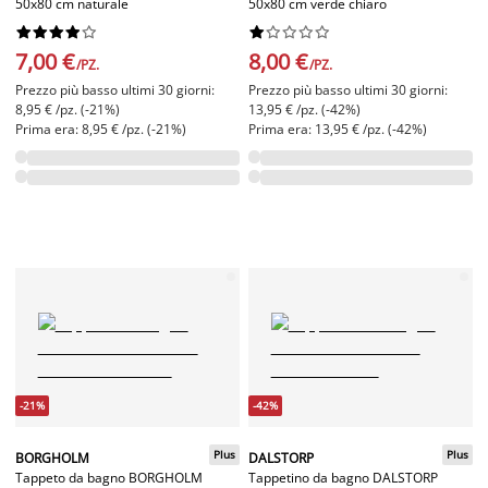
50x80 cm naturale
50x80 cm verde chiaro




















7,00 €
8,00 €
/PZ.
/PZ.
Prezzo più basso ultimi 30 giorni:
Prezzo più basso ultimi 30 giorni:
8,95 € /pz. (-21%)
13,95 € /pz. (-42%)
Prima era: 8,95 € /pz. (-21%)
Prima era: 13,95 € /pz. (-42%)
-21%
-42%
Plus
Plus
BORGHOLM
DALSTORP
Tappeto da bagno BORGHOLM
Tappetino da bagno DALSTORP