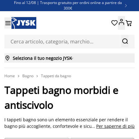
Fino al 12/08 | Trasporto gratuito per ordini online a partire da

300€
Super offerte d'estate | Oltre 1.500 articoli fino al 70%





Finanziamenti - Scegli il piano di rimborso più adatto a te



Seleziona il tuo negozio JYSK

Home
Bagno
Tappeti da bagno


Tappeti bagno morbidi e
antiscivolo
I tappeti bagno sono un elemento essenziale per rendere il
bagno più accogliente, confortevole e sicuro. Oltre a offrire
...
Per saperne di più
una piacevole sensazione sotto i piedi dopo la doccia o il