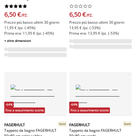




















6,50 €
6,50 €
/PZ.
/PZ.
Prezzo più basso ultimi 30 giorni:
Prezzo più basso ultimi 30 giorni:
11,95 € /pz. (-45%)
13,95 € /pz. (-53%)
Prima era: 11,95 € /pz. (-45%)
Prima era: 13,95 € /pz. (-53%)
+ altre dimensioni
-64%
-64%
Fino a esaurimento scorte
Fino a esaurimento scorte
Gold
Gold
FAGERHULT
FAGERHULT
Tappeto da bagno FAGERHULT
Tappeto da bagno FAGERHULT
50x80 cm color sabbia
50x80 cm verde