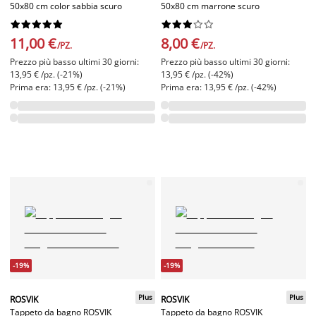
50x80 cm color sabbia scuro
50x80 cm marrone scuro




















11,00 €
8,00 €
/PZ.
/PZ.
Prezzo più basso ultimi 30 giorni:
Prezzo più basso ultimi 30 giorni:
13,95 € /pz. (-21%)
13,95 € /pz. (-42%)
Prima era: 13,95 € /pz. (-21%)
Prima era: 13,95 € /pz. (-42%)
-19%
-19%
Plus
Plus
ROSVIK
ROSVIK
Tappeto da bagno ROSVIK
Tappeto da bagno ROSVIK