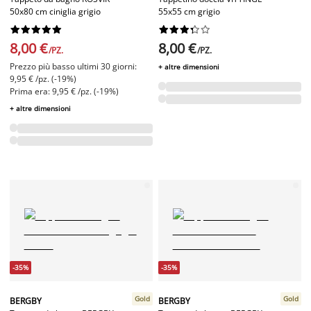
50x80 cm ciniglia grigio
55x55 cm grigio




















8,00 €
8,00 €
/PZ.
/PZ.
Prezzo più basso ultimi 30 giorni:
+ altre dimensioni
9,95 € /pz. (-19%)
Prima era: 9,95 € /pz. (-19%)
+ altre dimensioni
-35%
-35%
Gold
Gold
BERGBY
BERGBY