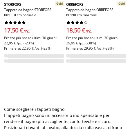
Gold
Gold
STORFORS
ORREFORS
Tappeto da bagno STORFORS
Tappeto da bagno ORREFORS
60x110 cm naturale
60x90 cm marrone




















17,50 €
18,50 €
/PZ.
/PZ.
Prezzo più basso ultimi 30 giorni:
Prezzo più basso ultimi 30 giorni:
22,95 € /pz. (-23%)
29,95 € /pz. (-38%)
Prima era: 22,95 € /pz. (-23%)
Prima era: 29,95 € /pz. (-38%)
Come scegliere i tappeti bagno
I tappeti bagno sono un accessorio indispensabile per
rendere il bagno più accogliente, confortevole e sicuro.
Posizionati davanti al lavabo, alla doccia o alla vasca, offrono