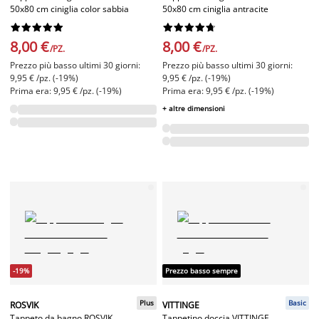
50x80 cm ciniglia color sabbia
50x80 cm ciniglia antracite




















8,00 €
8,00 €
/PZ.
/PZ.
Prezzo più basso ultimi 30 giorni:
Prezzo più basso ultimi 30 giorni:
9,95 € /pz. (-19%)
9,95 € /pz. (-19%)
Prima era: 9,95 € /pz. (-19%)
Prima era: 9,95 € /pz. (-19%)
+ altre dimensioni
-19%
Prezzo basso sempre
Plus
Basic
ROSVIK
VITTINGE
Tappeto da bagno ROSVIK
Tappetino doccia VITTINGE