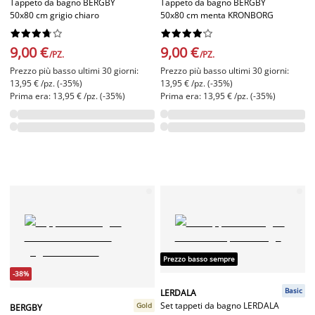
Tappeto da bagno BERGBY
Tappeto da bagno BERGBY
50x80 cm grigio chiaro
50x80 cm menta KRONBORG




















9,00 €
9,00 €
/PZ.
/PZ.
Prezzo più basso ultimi 30 giorni:
Prezzo più basso ultimi 30 giorni:
13,95 € /pz. (-35%)
13,95 € /pz. (-35%)
Prima era: 13,95 € /pz. (-35%)
Prima era: 13,95 € /pz. (-35%)
Prezzo basso sempre
-38%
Basic
LERDALA
Set tappeti da bagno LERDALA
Gold
BERGBY