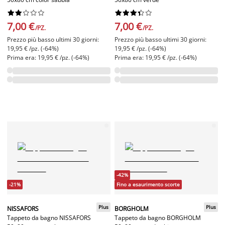




















7,00 €
7,00 €
/PZ.
/PZ.
Prezzo più basso ultimi 30 giorni:
Prezzo più basso ultimi 30 giorni:
19,95 € /pz. (-64%)
19,95 € /pz. (-64%)
Prima era: 19,95 € /pz. (-64%)
Prima era: 19,95 € /pz. (-64%)
-42%
-21%
Fino a esaurimento scorte
Plus
Plus
NISSAFORS
BORGHOLM
Tappeto da bagno NISSAFORS
Tappeto da bagno BORGHOLM