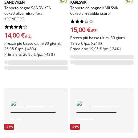
Gold
Gold
SANDVIKEN
KARLSVIK
Tappeto bagno SANDVIKEN
Tappeto da bagno KARLSVIK
60x90 oliva microfibra
60x90 cm sabbia scuro
KRONBORG




















15,00 €
/PZ.
14,00 €
/PZ.
Prezzo più basso ultimi 30 giorni:
Prezzo più basso ultimi 30 giorni:
19,95 € /pz. (-24%)
26,95 € /pz. (-48%)
Prima era: 19,95 € /pz. (-24%)
Prima era: 26,95 € /pz. (-48%)
-24%
-24%