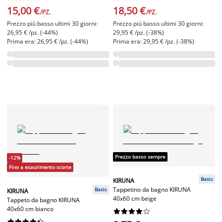
15,00 €
18,50 €
/PZ.
/PZ.
Prezzo più basso ultimi 30 giorni:
Prezzo più basso ultimi 30 giorni:
26,95 € /pz. (-44%)
29,95 € /pz. (-38%)
Prima era: 26,95 € /pz. (-44%)
Prima era: 29,95 € /pz. (-38%)
Prezzo basso sempre
-12%
Fino a esaurimento scorte
Basic
KIRUNA
Tappetino da bagno KIRUNA
Basic
KIRUNA
40x60 cm beige
Tappeto da bagno KIRUNA
40x60 cm bianco



















