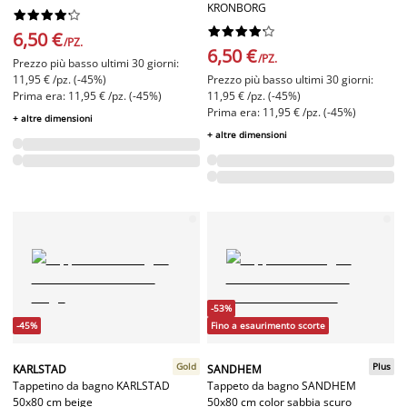
KRONBORG




















6,50 €
/PZ.
6,50 €
/PZ.
Prezzo più basso ultimi 30 giorni:
11,95 € /pz. (-45%)
Prezzo più basso ultimi 30 giorni:
Prima era: 11,95 € /pz. (-45%)
11,95 € /pz. (-45%)
Prima era: 11,95 € /pz. (-45%)
+ altre dimensioni
+ altre dimensioni
-53%
-45%
Fino a esaurimento scorte
Gold
Plus
KARLSTAD
SANDHEM
Tappetino da bagno KARLSTAD
Tappeto da bagno SANDHEM
50x80 cm beige
50x80 cm color sabbia scuro