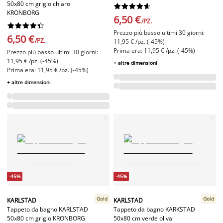
50x80 cm grigio chiaro










KRONBORG
6,50 €
/PZ.










Prezzo più basso ultimi 30 giorni:
6,50 €
/PZ.
11,95 € /pz. (-45%)
Prima era: 11,95 € /pz. (-45%)
Prezzo più basso ultimi 30 giorni:
11,95 € /pz. (-45%)
+ altre dimensioni
Prima era: 11,95 € /pz. (-45%)
+ altre dimensioni
-45%
-45%
Gold
Gold
KARLSTAD
KARLSTAD
Tappeto da bagno KARLSTAD
Tappeto da bagno KARKSTAD
50x80 cm grigio KRONBORG
50x80 cm verde oliva