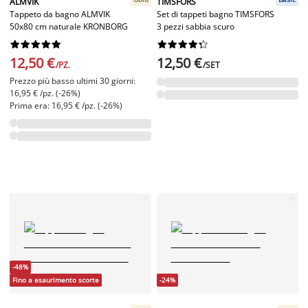
ALMVIK
TIMSFORS
Tappeto da bagno ALMVIK
Set di tappeti bagno TIMSFORS
50x80 cm naturale KRONBORG
3 pezzi sabbia scuro




















12,50 €
12,50 €
/PZ.
/SET
Prezzo più basso ultimi 30 giorni:
16,95 € /pz. (-26%)
Prima era: 16,95 € /pz. (-26%)
-48%
Fino a esaurimento scorte
-24%