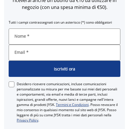
riceverai anche un buono da €10 da utilizzare in
negozio (con una spesa minima di €50).
Tutti i campi contrassegnati con un asterisco (*) sono obbligatori
Nome
*
Email
*
Iscriviti ora
Desidero ricevere comunicazioni, incluse comunicazioni
personalizzate su misura per me basate sui miei dati personali
e comportamenti, via email e media di terze parti, inclusi
ispirazioni, grandi offerte, nuovi lanci e campagne nell'intera
gamma di prodotti JYSK.
Termini e Condizioni
. Posso revocare il
mio consenso in qualsiasi momento sul sito web di JYSK. Posso
leggere di più su come JYSK tratta i miei dati personali nella
Privacy Policy
.