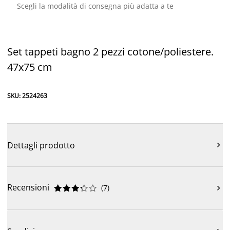
Scegli la modalità di consegna più adatta a te
Set tappeti bagno 2 pezzi cotone/poliestere.
47x75 cm
SKU: 2524263
Dettagli prodotto

Recensioni
(
7
)










