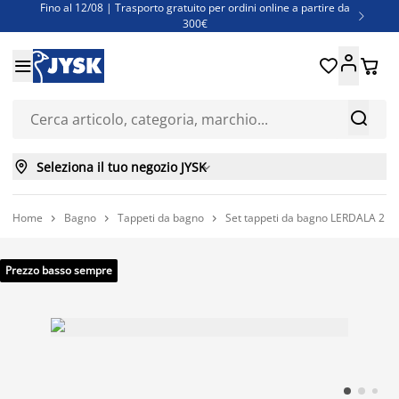
Fino al 12/08 | Trasporto gratuito per ordini online a partire da

300€
Super offerte d'estate | Oltre 1.500 articoli fino al 70%





Finanziamenti - Scegli il piano di rimborso più adatto a te



Seleziona il tuo negozio JYSK

Home
Bagno
Tappeti da bagno
Set tappeti da bagno LERDALA 2 pe



Prezzo basso sempre