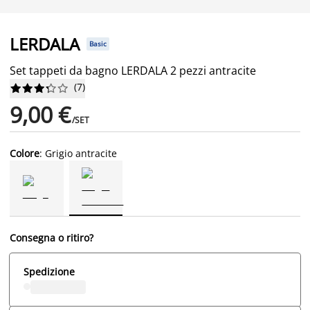
LERDALA
Basic
Set tappeti da bagno LERDALA 2 pezzi antracite
(
7
)










9,00 €
/SET
Colore
: Grigio antracite
Consegna o ritiro?
Spedizione