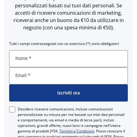
personalizzati basati sui tuoi dati personali. Se
accetti di ricevere comunicazioni di marketing,
riceverai anche un buono da €10 da utilizzare in
negozio (con una spesa minima di €50).
Tutti i campi contrassegnati con un asterisco (*) sono obbligatori
Nome
*
Email
*
Iscriviti ora
Desidero ricevere comunicazioni, incluse comunicazioni
personalizzate su misura per me basate sui miei dati personali
e comportamenti, via email e media di terze parti, inclusi
ispirazioni, grandi offerte, nuovi lanci e campagne nell'intera
gamma di prodotti JYSK.
Termini e Condizioni
. Posso revocare il
mio consenso in qualsiasi momento sul sito web di JYSK. Posso