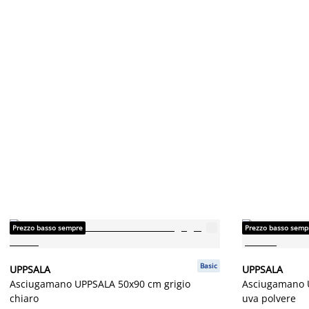
Prezzo basso sempre
Prezzo basso semp
Basic
UPPSALA
UPPSALA
Asciugamano UPPSALA 50x90 cm grigio
Asciugamano 
chiaro
uva polvere