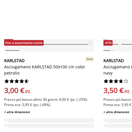
-25%
Fino a esaurimento scorte
-41%
Gold
KARLSTAD
KARLSTAD
Asciugamano KARLSTAD 50x100 cm color
Asciugamano 
petrolio
navy




















3,00 €
3,50 €
/PZ.
/PZ.
Prezzo più basso ultimi 30 giorni: 4,00 € /pz. (-25%)
Prezzo più basso u
Prima era: 5,95 € /pz. (-49%)
Prima era: 5,95 €
+ altre dimensioni
+ altre dimensioni