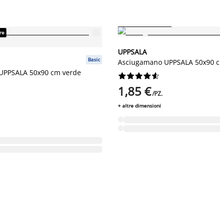
Prezzo basso sempre
re
UPPSALA
Basic
Asciugamano UPPSALA 50x90 c
UPPSALA 50x90 cm verde










1,85 €
/PZ.
+ altre dimensioni