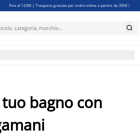
Fino al 12/08 | Trasporto gratuito per ordini online a partire da 300€

Super offerte d'estate | Oltre 1.500 articoli fino al 70%


Finanziamenti - Scegli il piano di rimborso più adatto a te

il tuo bagno con
ugamani