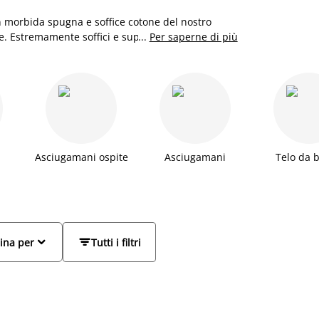
in morbida spugna e soffice cotone del nostro
re. Estremamente soffici e super assorbenti, i
...
Per saperne di più
 del comfort.
Asciugamani ospite
Asciugamani
Telo da 


ina per
Tutti i filtri