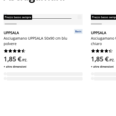
Prezzo basso sempre
Prezzo basso semp
Basic
UPPSALA
UPPSALA
Asciugamano UPPSALA 50x90 cm blu
Asciugamano 
polvere
chiaro




















1,85 €
1,85 €
/PZ.
/PZ.
+ altre dimensioni
+ altre dimensioni