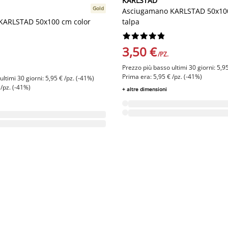
KARLSTAD
Gold
Asciugamano KARLSTAD 50x10
KARLSTAD 50x100 cm color
talpa










3,50 €
/PZ.
Prezzo più basso ultimi 30 giorni: 5,95
Prima era: 5,95 € /pz. (-41%)
ltimi 30 giorni: 5,95 € /pz. (-41%)
 /pz. (-41%)
+ altre dimensioni