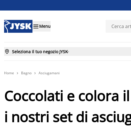

Menu

Seleziona il tuo negozio JYSK

Home
Bagno
Asciugamani


Coccolati e colora 
i nostri set di asci