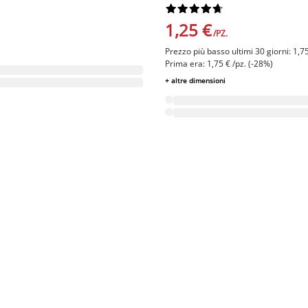










1,25 €
/PZ.
Prezzo più basso ultimi 30 giorni: 1,75
Prima era: 1,75 € /pz. (-28%)
+ altre dimensioni