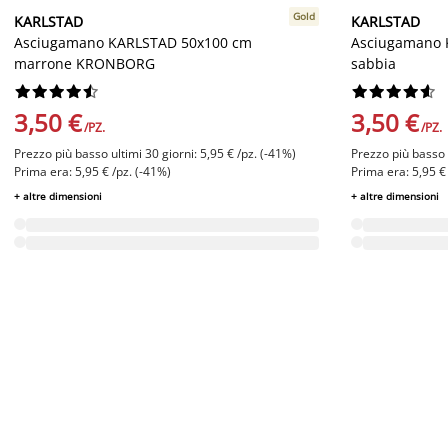
Gold
KARLSTAD
KARLSTAD
Asciugamano KARLSTAD 50x100 cm
Asciugamano 
marrone KRONBORG
sabbia




















3,50 €
3,50 €
/PZ.
/PZ.
Prezzo più basso ultimi 30 giorni: 5,95 € /pz. (-41%)
Prezzo più basso u
Prima era: 5,95 € /pz. (-41%)
Prima era: 5,95 €
+ altre dimensioni
+ altre dimensioni