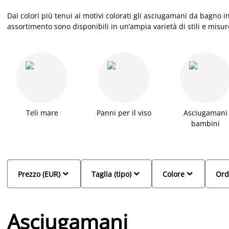
Dai colori più tenui ai motivi colorati gli asciugamani da bagno 
assortimento sono disponibili in un’ampia varietà di stili e misu
nostri asciugamani da bagno sono pensati per offrirti il massimo
Teli mare
Panni per il viso
Asciugamani
bambini



Prezzo (EUR)
Taglia (tipo)
Colore
Ord
Asciugamani