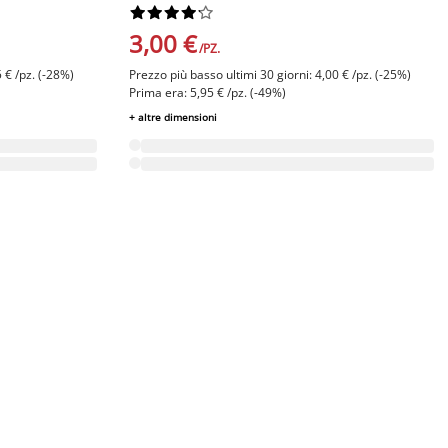










3,00 €
/PZ.
 € /pz. (-28%)
Prezzo più basso ultimi 30 giorni: 4,00 € /pz. (-25%)
Prima era: 5,95 € /pz. (-49%)
+ altre dimensioni