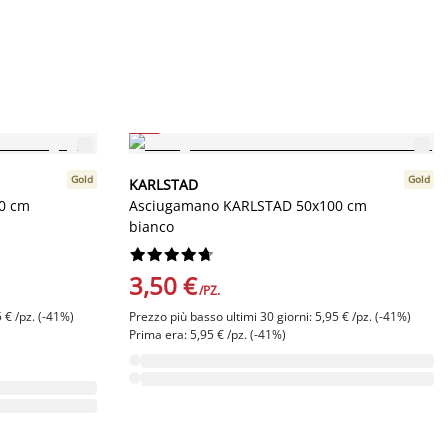
-41%
Gold
Gold
KARLSTAD
0 cm
Asciugamano KARLSTAD 50x100 cm
bianco










3,50 €
/PZ.
 € /pz. (-41%)
Prezzo più basso ultimi 30 giorni: 5,95 € /pz. (-41%)
Prima era: 5,95 € /pz. (-41%)