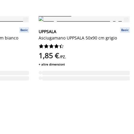
Prezzo basso sempre
Basic
Basic
UPPSALA
m bianco
Asciugamano UPPSALA 50x90 cm grigio










1,85 €
/PZ.
+ altre dimensioni