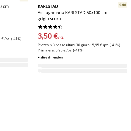
Gold
0 cm
KARLSTAD
Asciugamano KARLSTAD 50x100 cm
grigio scuro










3,50 €
/PZ.
 € /pz. (-41%)
Prezzo più basso ultimi 30 giorni: 5,95 € /pz. (-41%)
Prima era: 5,95 € /pz. (-41%)
+ altre dimensioni