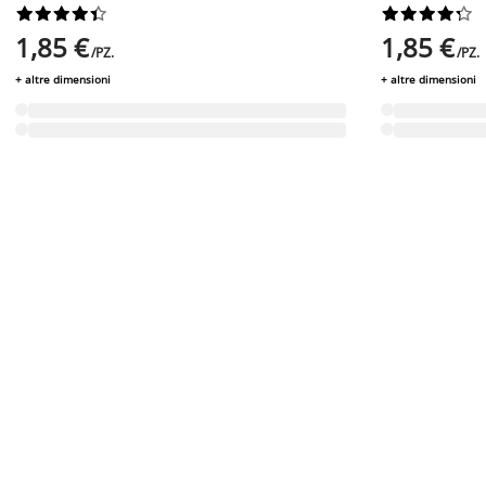




















1,85 €
1,85 €
/PZ.
/PZ.
+ altre dimensioni
+ altre dimensioni