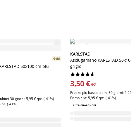
-41%
KARLSTAD
Gold
Asciugamano KARLSTAD 50x10
KARLSTAD 50x100 cm blu
grigio










3,50 €
/PZ.
Prezzo più basso ultimi 30 giorni: 5,95
Prima era: 5,95 € /pz. (-41%)
ltimi 30 giorni: 5,95 € /pz. (-41%)
 /pz. (-41%)
+ altre dimensioni