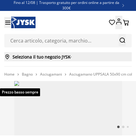
Fino al 12/08 | Trasporto gratuito per ordini online a partire da

300€
Super offerte d'estate | Oltre 1.500 articoli fino al 70%





Finanziamenti - Scegli il piano di rimborso più adatto a te



Seleziona il tuo negozio JYSK

Home
Bagno
Asciugamani
Asciugamano UPPSALA 50x90 cm color 



Prezzo basso sempre