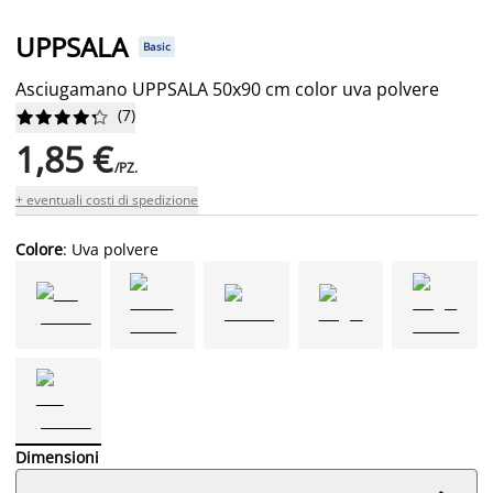
UPPSALA
Basic
Asciugamano UPPSALA 50x90 cm color uva polvere
(
7
)










1,85 €
/PZ.
+ eventuali costi di spedizione
Colore
: Uva polvere
Dimensioni