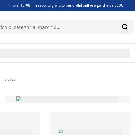
Fino al 12/08 | Trasporto gratuito per ordini online a partire da 300€

Super offerte d'estate | Oltre 1.500 articoli fino al 70%


Finanziamenti - Scegli il piano di rimborso più adatto a te

cm bianco