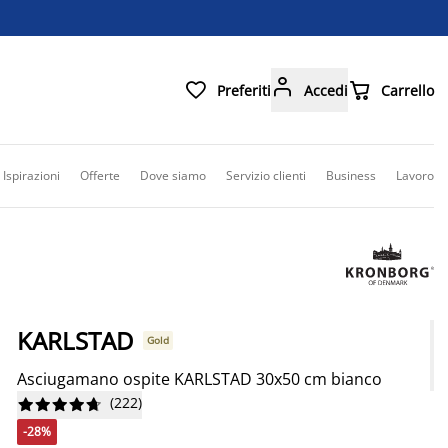



Preferiti
Accedi
Carrello
Ispirazioni
Offerte
Dove siamo
Servizio clienti
Business
Lavoro
KARLSTAD
Gold
Asciugamano ospite KARLSTAD 30x50 cm bianco
(
222
)










-28%