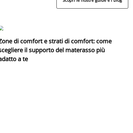
Scopri le nostre guide e i blog
Zone di comfort e strati di comfort: come
C
scegliere il supporto del materasso più
adatto a te