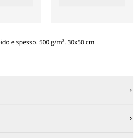
do e spesso. 500 g/m². 30x50 cm

