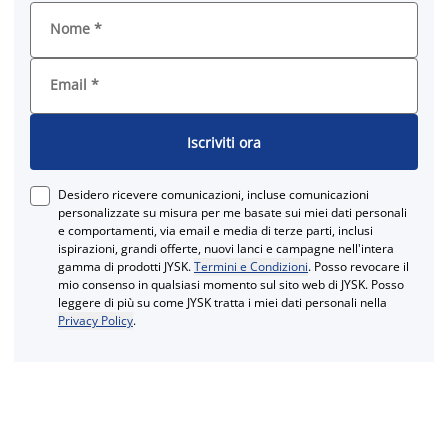
Nome
*
Email
*
Iscriviti ora
Desidero ricevere comunicazioni, incluse comunicazioni
personalizzate su misura per me basate sui miei dati personali
e comportamenti, via email e media di terze parti, inclusi
ispirazioni, grandi offerte, nuovi lanci e campagne nell'intera
gamma di prodotti JYSK.
Termini e Condizioni
. Posso revocare il
mio consenso in qualsiasi momento sul sito web di JYSK. Posso
leggere di più su come JYSK tratta i miei dati personali nella
Privacy Policy
.