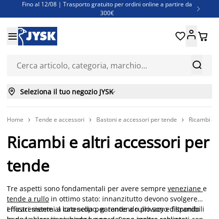
Fino al 12/08 | Trasporto gratuito per ordini online a partire da

300€
Super offerte d'estate | Oltre 1.500 articoli fino al 70%





Finanziamenti - Scegli il piano di rimborso più adatto a te



Seleziona il tuo negozio JYSK

Home
Tende e accessori
Bastoni e accessori per tende
Ricambi e a



Ricambi e altri accessori per
tende
Tre aspetti sono fondamentali per avere sempre
veneziane
e
tende a rullo
in ottimo stato: innanzitutto devono svolgere
efficacemente al loro scopo, garantendo privacy e filtrando
I nostri sistemi a catenella per tende a rullo sono disponibili