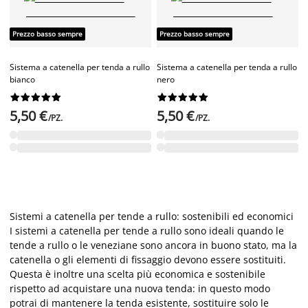
Prezzo basso sempre
Prezzo basso sempre
Sistema a catenella per tenda a rullo
Sistema a catenella per tenda a rullo
bianco
nero




















5,50 €
5,50 €
/PZ.
/PZ.
Sistemi a catenella per tende a rullo: sostenibili ed economici
I sistemi a catenella per tende a rullo sono ideali quando le
tende a rullo o le veneziane sono ancora in buono stato, ma la
catenella o gli elementi di fissaggio devono essere sostituiti.
Questa è inoltre una scelta più economica e sostenibile
rispetto ad acquistare una nuova tenda: in questo modo
potrai di mantenere la tenda esistente, sostituire solo le