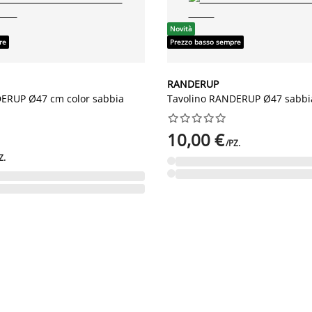
Novità
re
Prezzo basso sempre
RANDERUP
ERUP Ø47 cm color sabbia
Tavolino RANDERUP Ø47 sabbi










10,00 €
/PZ.
Z.