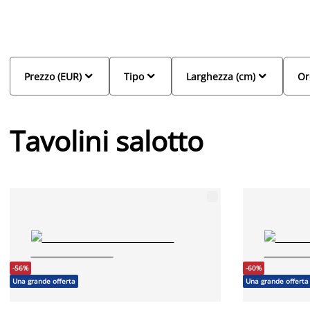
Da JYSK puoi scegliere tra tavolini salotto in legno, vetro, metallo 
dimensioni e finiture. Dal design nordico alle linee più contemp
facilmente al tuo stile e alle esigenze della tua casa. Che tu pre
rettangolare, troverai la soluzione ideale per completare il soggi



Prezzo (EUR)
Tipo
Larghezza (cm)
Or
Tavolini salotto
-56%
-60%
Una grande offerta
Una grande offerta