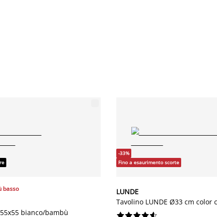
-33%
re
Fino a esaurimento scorte
ù basso
LUNDE
Tavolino LUNDE Ø33 cm color ca
 55x55 bianco/bambù









