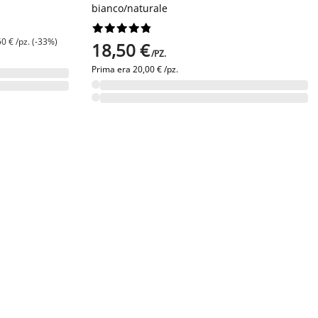
bianco/naturale










50 € /pz. (-33%)
18,50 €
/PZ.
Prima era
20,00 € /pz.