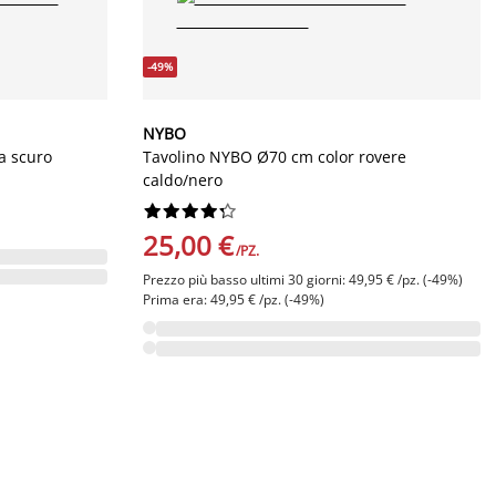
-49%
NYBO
a scuro
Tavolino NYBO Ø70 cm color rovere
caldo/nero










25,00 €
/PZ.
Prezzo più basso ultimi 30 giorni: 49,95 € /pz. (-49%)
Prima era: 49,95 € /pz. (-49%)