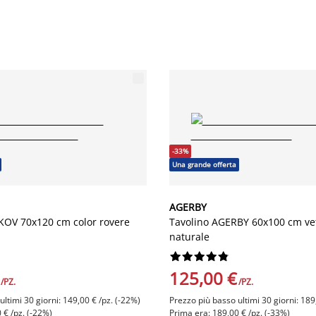
-33%
Una grande offerta
AGERBY
KOV 70x120 cm color rovere
Tavolino AGERBY 60x100 cm ve
naturale










125,00 €
/PZ.
/PZ.
ltimi 30 giorni: 149,00 € /pz. (-22%)
Prezzo più basso ultimi 30 giorni: 189
 € /pz. (-22%)
Prima era: 189,00 € /pz. (-33%)