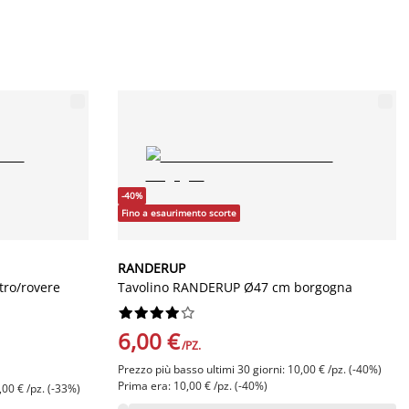
-40%
Fino a esaurimento scorte
RANDERUP
tro/rovere
Tavolino RANDERUP Ø47 cm borgogna










6,00 €
/PZ.
Prezzo più basso ultimi 30 giorni: 10,00 € /pz. (-40%)
Prima era: 10,00 € /pz. (-40%)
,00 € /pz. (-33%)