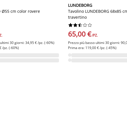
LUNDEBORG
 Ø55 cm color rovere
Tavolino LUNDEBORG 68x85 cm 
travertino










65,00 €
Z.
/PZ.
ltimi 30 giorni: 34,95 € /pz. (-60%)
Prezzo più basso ultimi 30 giorni: 90,
€ /pz. (-60%)
Prima era: 119,00 € /pz. (-45%)