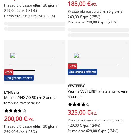
185,00 €
/PZ.
Prezzo più basso ultimi 30 giorni:
219,00 € /pz. (-31%)
Prezzo più basso ultimi 30 giorni:
Prima era: 219,00 € /pz. (-31%)
249,00 € /pz. (-25%)
Prima era: 249,00 € /pz. (-25%)
-24%
Una grande offerta
-25%
Una grande offerta
VESTERBY
Vetrina VESTERBY alta 2 ante rovere
LYNGVIG
naturale
Mobile LYNGVIG 90 cm 2 ante a
tamburo rovere scuro




















325,00 €
/PZ.
200,00 €
/PZ.
Prezzo più basso ultimi 30 giorni:
429,00 € /pz. (-24%)
Prezzo più basso ultimi 30 giorni:
Prima era: 429,00 € /pz. (-24%)
269,00 € /pz. (-25%)