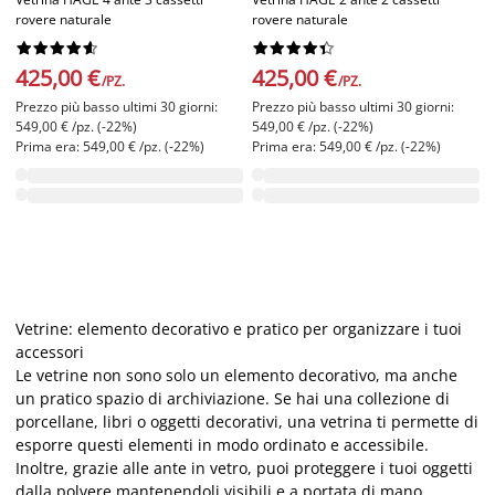
rovere naturale
rovere naturale




















425,00 €
425,00 €
/PZ.
/PZ.
Prezzo più basso ultimi 30 giorni:
Prezzo più basso ultimi 30 giorni:
549,00 € /pz. (-22%)
549,00 € /pz. (-22%)
Prima era: 549,00 € /pz. (-22%)
Prima era: 549,00 € /pz. (-22%)
Vetrine: elemento decorativo e pratico per organizzare i tuoi
accessori
Le vetrine non sono solo un elemento decorativo, ma anche
un pratico spazio di archiviazione. Se hai una collezione di
porcellane, libri o oggetti decorativi, una vetrina ti permette di
esporre questi elementi in modo ordinato e accessibile.
Inoltre, grazie alle ante in vetro, puoi proteggere i tuoi oggetti
dalla polvere mantenendoli visibili e a portata di mano.