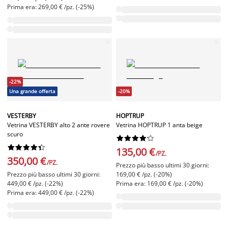
Prima era: 269,00 € /pz. (-25%)
-22%
Una grande offerta
-20%
VESTERBY
HOPTRUP
Vetrina VESTERBY alto 2 ante rovere
Vetrina HOPTRUP 1 anta beige
scuro




















135,00 €
/PZ.
350,00 €
/PZ.
Prezzo più basso ultimi 30 giorni:
Prezzo più basso ultimi 30 giorni:
169,00 € /pz. (-20%)
449,00 € /pz. (-22%)
Prima era: 169,00 € /pz. (-20%)
Prima era: 449,00 € /pz. (-22%)