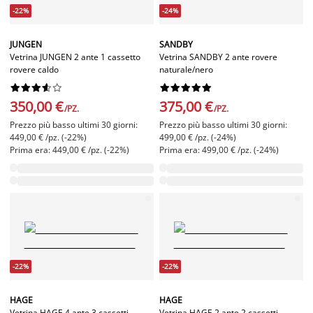
-22%
-24%
JUNGEN
SANDBY
Vetrina JUNGEN 2 ante 1 cassetto
Vetrina SANDBY 2 ante rovere
rovere caldo
naturale/nero




















350,00 €
375,00 €
/PZ.
/PZ.
Prezzo più basso ultimi 30 giorni:
Prezzo più basso ultimi 30 giorni:
449,00 € /pz. (-22%)
499,00 € /pz. (-24%)
Prima era: 449,00 € /pz. (-22%)
Prima era: 499,00 € /pz. (-24%)
-22%
-22%
HAGE
HAGE
Vetrina HAGE 4 ante 3 cassetti
Vetrina HAGE 2 ante 2 cassetti