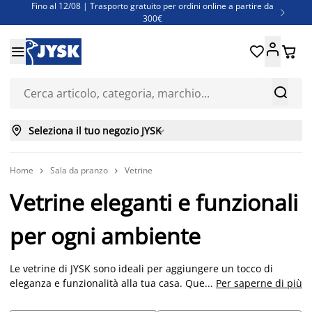
Fino al 12/08 | Trasporto gratuito per ordini online a partire da

300€
Super offerte d'estate | Oltre 1.500 articoli fino al 70%





Finanziamenti - Scegli il piano di rimborso più adatto a te



Seleziona il tuo negozio JYSK

Home
Sala da pranzo
Vetrine


Vetrine eleganti e funzionali
per ogni ambiente
Le vetrine di JYSK sono ideali per aggiungere un tocco di
eleganza e funzionalità alla tua casa. Questi mobili versatili
...
Per saperne di più
offrono ampio spazio per esporre e organizzare i tuoi oggetti