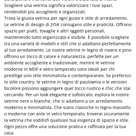
Scegliere una vetrina significa valorizzare i tuoi spazi,
rendendoli più accoglienti e organizzati.
Trova la giusta vetrina per ogni gusto e stile di arredamento.
Le vetrine di design di JYSK coniugano stile e praticità. Offrono
spazio per piatti, tovaglie e altri oggetti personali,
mantenendo tutto organizzato e visibile. È possibile scegliere
tra una varietà di modelli e stili che si adattano perfettamente
al tuo arredamento. Le nostre vetrine in legno di rovere e pino
offrono un tocco di calore e naturalezza, perfette per un
ambiente accogliente e tradizionale, mentre le vetrine
moderne in MDF e vetro temperato sono ideali per chi
predilige uno stile minimalista e contemporaneo. Se preferisci
lo stile country, le vetrine in legno di paulownia o le versioni
bicolore possono aggiungere quel tocco rustico e chic che stai
cercando. Per un look elegante e sofisticato, esplora le nostre
vetrine nere o bianche, che si adattano a un arredamento
moderno e minimalista. Che siano classiche in legno massello
o moderne con ante in vetro temperato, troverai sicuramente
la vetrina che soddisfi qualsiasi tua esigenza di spazio e stile.
Ogni pezzo offre una soluzione pratica e raffinata per la tua
casa.