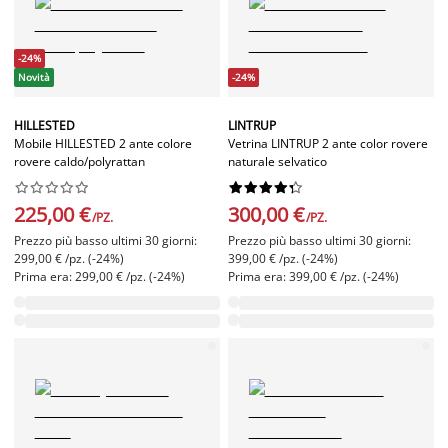
-24%
Novità
-24%
HILLESTED
LINTRUP
Mobile HILLESTED 2 ante colore
Vetrina LINTRUP 2 ante color rovere
rovere caldo/polyrattan
naturale selvatico




















225,00 €
300,00 €
/PZ.
/PZ.
Prezzo più basso ultimi 30 giorni:
Prezzo più basso ultimi 30 giorni:
299,00 € /pz. (-24%)
399,00 € /pz. (-24%)
Prima era: 299,00 € /pz. (-24%)
Prima era: 399,00 € /pz. (-24%)