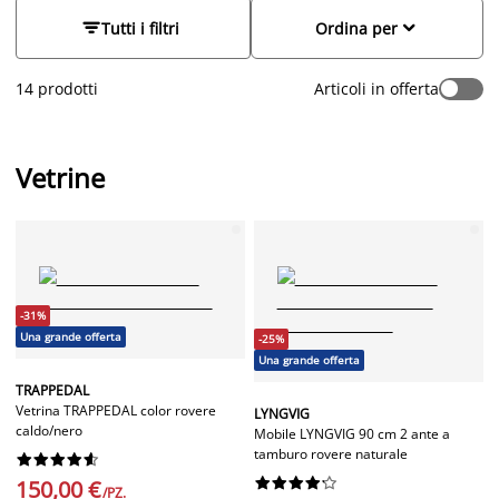
preferiti, dai piatti decorativi ai ricordi di famiglia. Disponibili
in una vasta gamma di materiali, colori e stili, le nostre vetrine


Tutti i filtri
Ordina per
si adattano a qualsiasi arredamento, combinando estetica e
praticità.
14 prodotti
Articoli in offerta
Vetrine
-31%
Una grande offerta
-25%
Una grande offerta
TRAPPEDAL
Vetrina TRAPPEDAL color rovere
LYNGVIG
caldo/nero
Mobile LYNGVIG 90 cm 2 ante a
tamburo rovere naturale




















150,00 €
/PZ.