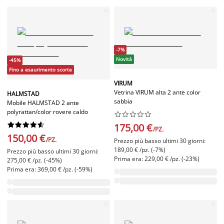
-7%
Novità
-45%
Fino a esaurimento scorte
VIRUM
Vetrina VIRUM alta 2 ante color
HALMSTAD
sabbia
Mobile HALMSTAD 2 ante
polyrattan/color rovere caldo




















175,00 €
/PZ.
150,00 €
/PZ.
Prezzo più basso ultimi 30 giorni:
189,00 € /pz. (-7%)
Prezzo più basso ultimi 30 giorni:
Prima era: 229,00 € /pz. (-23%)
275,00 € /pz. (-45%)
Prima era: 369,00 € /pz. (-59%)