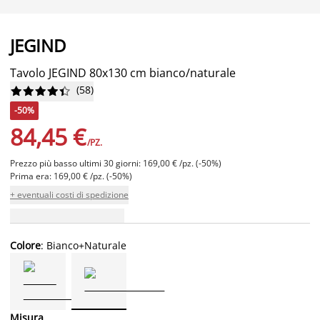
JEGIND
Tavolo JEGIND 80x130 cm bianco/naturale
(
58
)










-50%
84,45 €
/PZ.
Prezzo più basso ultimi 30 giorni: 169,00 € /pz. (-50%)
Prima era: 169,00 € /pz. (-50%)
+ eventuali costi di spedizione
Colore
: Bianco+Naturale
Misura