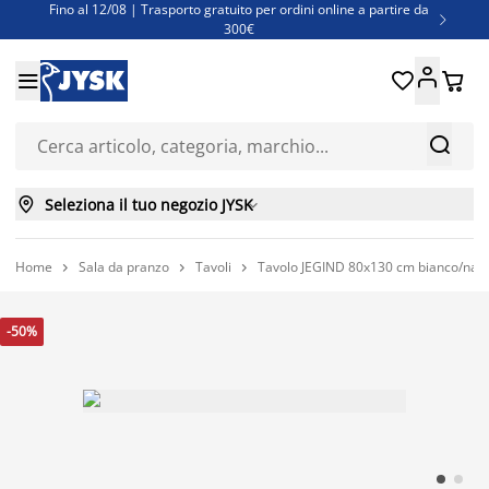
Fino al 12/08 | Trasporto gratuito per ordini online a partire da

300€
Super offerte d'estate | Oltre 1.500 articoli fino al 70%





Finanziamenti - Scegli il piano di rimborso più adatto a te



Seleziona il tuo negozio JYSK

Home
Sala da pranzo
Tavoli
Tavolo JEGIND 80x130 cm bianco/natu



-50%