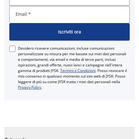
Email
*
Iscriviti ora
Desidero ricevere comunicazioni, incluse comunicazioni
personalizzate su misura per me basate sui miei dati personali
e comportamenti, via email e media di terze parti, inclusi
ispirazioni, grandi offerte, nuovi lanci e campagne nell'intera
gamma di prodotti JYSK.
Termini e Condizioni
. Posso revocare il
mio consenso in qualsiasi momento sul sito web di JYSK. Posso
leggere di più su come JYSK tratta i miei dati personali nella
Privacy Policy
.