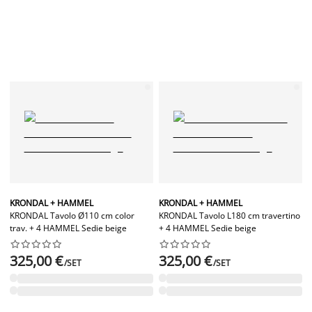
KRONDAL + HAMMEL
KRONDAL + HAMMEL
KRONDAL Tavolo Ø110 cm color
KRONDAL Tavolo L180 cm travertino
trav. + 4 HAMMEL Sedie beige
+ 4 HAMMEL Sedie beige




















325,00 €
325,00 €
/SET
/SET