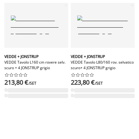
VEDDE + JONSTRUP
VEDDE + JONSTRUP
VEDDE Tavolo L160 cm rovere selv.
VEDDE Tavolo L80/160 rov. selvatico
scuro + 4 JONSTRUP grigio
scuro+ 4 JONSTRUP grigio




















213,80 €
223,80 €
/SET
/SET