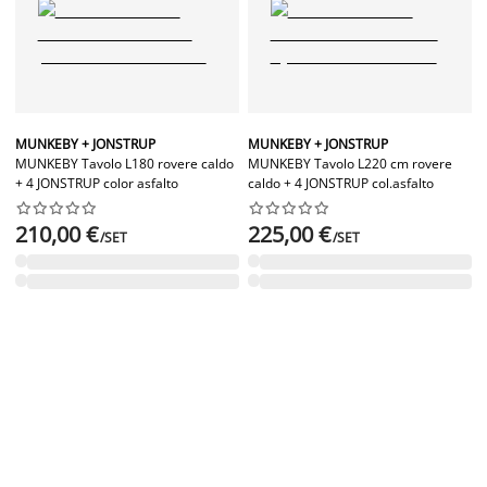
MUNKEBY + JONSTRUP
MUNKEBY + JONSTRUP
MUNKEBY Tavolo L180 rovere caldo
MUNKEBY Tavolo L220 cm rovere
+ 4 JONSTRUP color asfalto
caldo + 4 JONSTRUP col.asfalto




















210,00 €
225,00 €
/SET
/SET