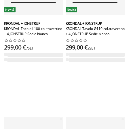
Novità
Novità
KRONDAL + JONSTRUP
KRONDAL + JONSTRUP
KRONDAL Tacolo L180 col.travertino
KRONDAL Tavolo Ø110 col.travertino
+ 4 JONSTRUP Sedie bianco
+ 4 JONSTRUP Sedie bianco




















299,00 €
299,00 €
/SET
/SET