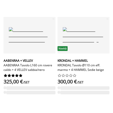
Novità
AABENRAA + VELLEV
KRONDAL + HAMMEL
AABENRAA Tavolo L160 cm rovere
KRONDAL Tavolo Ø110 cm eff.
caldo + 4 VELLEV sabbia/nero
marmo + 4 HAMMEL Sedie beige




















325,00 €
300,00 €
/SET
/SET