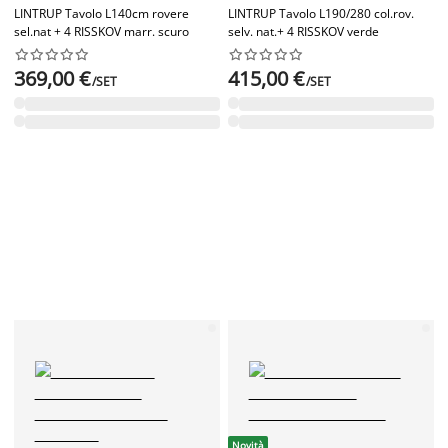
LINTRUP Tavolo L140cm rovere
LINTRUP Tavolo L190/280 col.rov.
sel.nat + 4 RISSKOV marr. scuro
selv. nat.+ 4 RISSKOV verde




















369,00 €
415,00 €
/SET
/SET
Novità