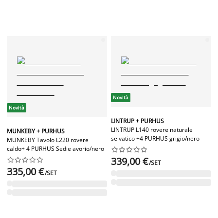
Novità
Novità
LINTRUP + PURHUS
LINTRUP L140 rovere naturale
MUNKEBY + PURHUS
selvatico +4 PURHUS grigio/nero
MUNKEBY Tavolo L220 rovere
caldo+ 4 PURHUS Sedie avorio/nero










339,00 €










/SET
335,00 €
/SET