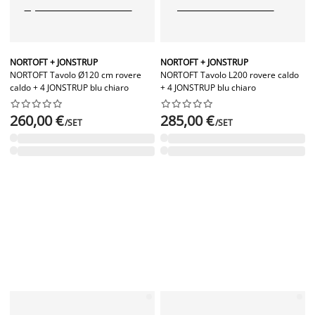
NORTOFT + JONSTRUP
NORTOFT + JONSTRUP
NORTOFT Tavolo Ø120 cm rovere
NORTOFT Tavolo L200 rovere caldo
caldo + 4 JONSTRUP blu chiaro
+ 4 JONSTRUP blu chiaro




















260,00 €
285,00 €
/SET
/SET