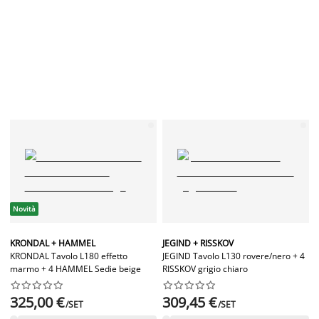
Novità
KRONDAL + HAMMEL
JEGIND + RISSKOV
KRONDAL Tavolo L180 effetto
JEGIND Tavolo L130 rovere/nero + 4
marmo + 4 HAMMEL Sedie beige
RISSKOV grigio chiaro




















325,00 €
309,45 €
/SET
/SET