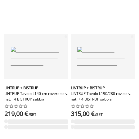
LINTRUP + BISTRUP
LINTRUP + BISTRUP
LINTRUP Tavolo L140 cm rovere selv.
LINTRUP Tavolo L190/280 rov. selv.
nat.+ 4 BISTRUP sabbia
nat. + 4 BISTRUP sabbia




















219,00 €
315,00 €
/SET
/SET