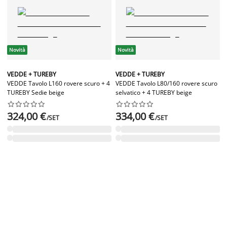
Novità
Novità
VEDDE + TUREBY
VEDDE + TUREBY
VEDDE Tavolo L160 rovere scuro + 4
VEDDE Tavolo L80/160 rovere scuro
TUREBY Sedie beige
selvatico + 4 TUREBY beige




















324,00 €
334,00 €
/SET
/SET