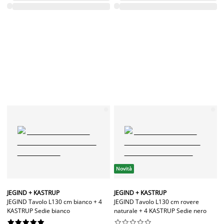
Novità
JEGIND + KASTRUP
JEGIND + KASTRUP
JEGIND Tavolo L130 cm bianco + 4
JEGIND Tavolo L130 cm rovere
KASTRUP Sedie bianco
naturale + 4 KASTRUP Sedie nero



















