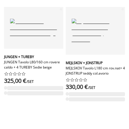
JUNGEN + TUREBY
JUNGEN Tavolo L80/160 cm rovere
MEJLSKOV + JONSTRUP
caldo + 4 TUREBY Sedie beige
MEJLSKOV Tavolo L180 cm rov.nat+ 4
JONSTRUP teddy col.avorio










325,00 €










/SET
330,00 €
/SET