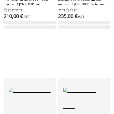
marmo+ 4 JONSTRUP nero
marmo + 4 JONSTRUP Sedie nero




















210,00 €
235,00 €
/SET
/SET