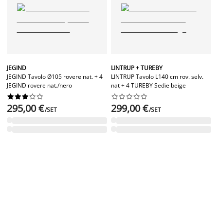
JEGIND
LINTRUP + TUREBY
JEGIND Tavolo Ø105 rovere nat. + 4
LINTRUP Tavolo L140 cm rov. selv.
JEGIND rovere nat./nero
nat + 4 TUREBY Sedie beige




















295,00 €
299,00 €
/SET
/SET