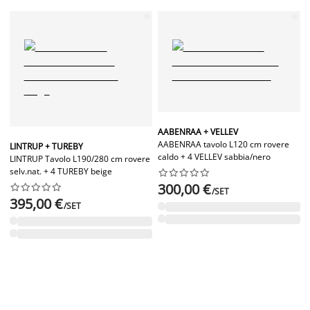
AABENRAA + VELLEV
AABENRAA tavolo L120 cm rovere
LINTRUP + TUREBY
caldo + 4 VELLEV sabbia/nero
LINTRUP Tavolo L190/280 cm rovere
selv.nat. + 4 TUREBY beige










300,00 €










/SET
395,00 €
/SET