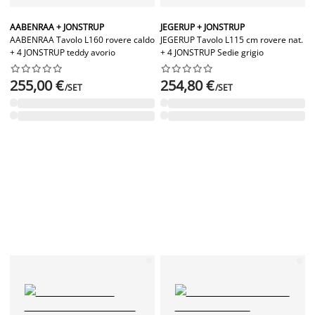
AABENRAA + JONSTRUP
JEGERUP + JONSTRUP
AABENRAA Tavolo L160 rovere caldo
JEGERUP Tavolo L115 cm rovere nat.
+ 4 JONSTRUP teddy avorio
+ 4 JONSTRUP Sedie grigio




















255,00 €
254,80 €
/SET
/SET