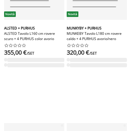
Novità
Novità
ALSTED + PURHUS
MUNKYBY + PURHUS
ALSTED Tavolo L160 cm rovere
MUNKEBY Tavolo L180 cm rovere
scuro + 4 PURHUS color avorio
caldo + 4 PURHUS avorio/nero




















355,00 €
320,00 €
/SET
/SET