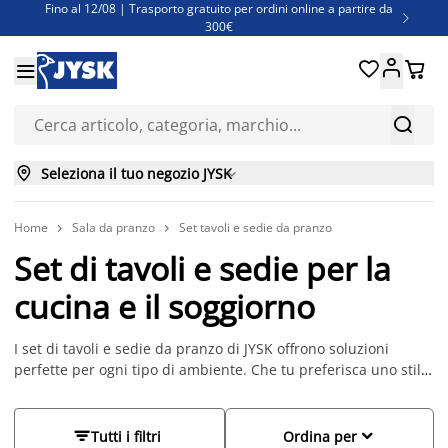
Fino al 12/08 | Trasporto gratuito per ordini online a partire da

300€
Super offerte d'estate | Oltre 1.500 articoli fino al 70%





Finanziamenti - Scegli il piano di rimborso più adatto a te



Seleziona il tuo negozio JYSK

Home
Sala da pranzo
Set tavoli e sedie da pranzo


Set di tavoli e sedie per la
cucina e il soggiorno
I set di tavoli e sedie da pranzo di JYSK offrono soluzioni
perfette per ogni tipo di ambiente. Che tu preferisca uno stile
moderno o classico, troverai il set ideale per rendere la tua
sala da pranzo accogliente e funzionale. Scopri la nostra
selezione e trova il set che meglio si adatta al tuo spazio e alle


Tutti i filtri
Ordina per