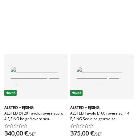
Novità
Novità
ALSTED + EJSING
ALSTED + EJSING
ALSTED Ø120 Tavolo rovere scuro +
ALSTED Tavolo L160 rovere sc. + 4
4 EJSING beige/rovere scu.
EJSING Sedie beige/rov. sc




















340,00 €
375,00 €
/SET
/SET