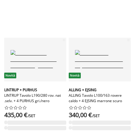
Novità
Novità
LINTRUP + PURHUS
ALLING + EJSING
LINTRUP Tavolo L190/280 rov. nat
ALLING Tavolo L100/163 rovere
.selv. + 4 PURHUS gri./nero
caldo + 4 EJSING marrone scuro




















435,00 €
340,00 €
/SET
/SET