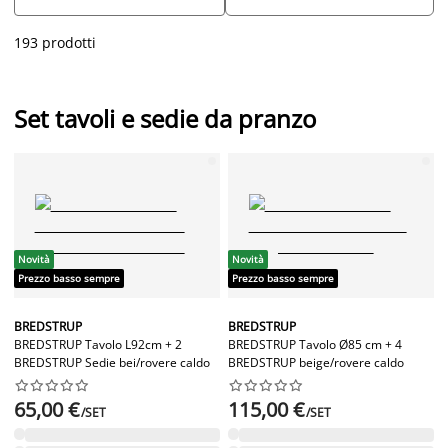
tue esigenze.
193 prodotti
Set tavoli e sedie da pranzo
Novità
Novità
Prezzo basso sempre
Prezzo basso sempre
BREDSTRUP
BREDSTRUP
BREDSTRUP Tavolo L92cm + 2
BREDSTRUP Tavolo Ø85 cm + 4
BREDSTRUP Sedie bei/rovere caldo
BREDSTRUP beige/rovere caldo




















65,00 €
115,00 €
/SET
/SET