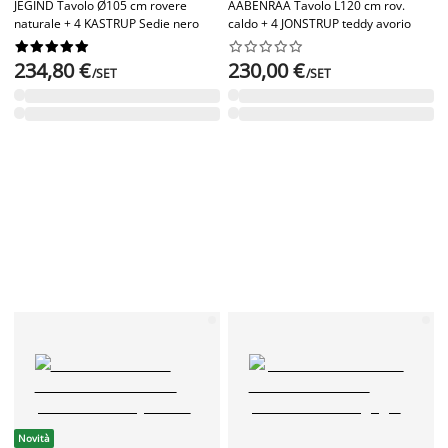
JEGIND Tavolo Ø105 cm rovere
AABENRAA Tavolo L120 cm rov.
naturale + 4 KASTRUP Sedie nero
caldo + 4 JONSTRUP teddy avorio




















234,80 €
230,00 €
/SET
/SET
Novità