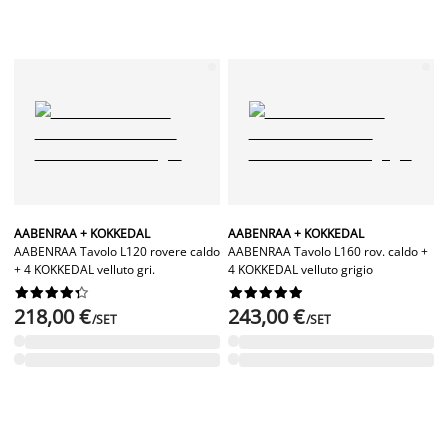
AABENRAA + KOKKEDAL
AABENRAA + KOKKEDAL
AABENRAA Tavolo L120 rovere caldo
AABENRAA Tavolo L160 rov. caldo +
+ 4 KOKKEDAL velluto gri.
4 KOKKEDAL velluto grigio




















218,00 €
243,00 €
/SET
/SET