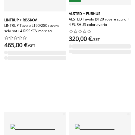
ALSTED + PURHUS
ALSTED Tavolo Ø120 rovere scuro +
LINTRUP + RISSKOV
4 PURHUS color avorio
LINTRUP Tavolo L190/280 rovere
selv.nat+ 4 RISSKOV marr.scu.










320,00 €










/SET
465,00 €
/SET