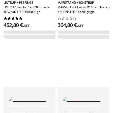
LINTRUP + PEBRINGE
MARSTRAND + JONSTRUP
LINTRUP Tavolo L190/280 rovere
MARSTRAND Tavolo Ø110 cm bianco
selv. nat. + 4 PEBRINGE gri.
+ 4 JONSTRUP Sedie grigio




















452,80 €
364,80 €
/SET
/SET