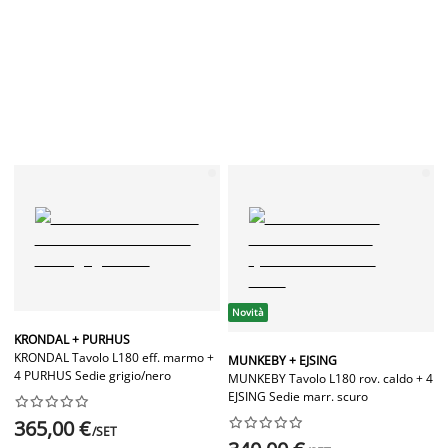
Novità
KRONDAL + PURHUS
KRONDAL Tavolo L180 eff. marmo +
MUNKEBY + EJSING
4 PURHUS Sedie grigio/nero
MUNKEBY Tavolo L180 rov. caldo + 4
EJSING Sedie marr. scuro




















365,00 €
/SET