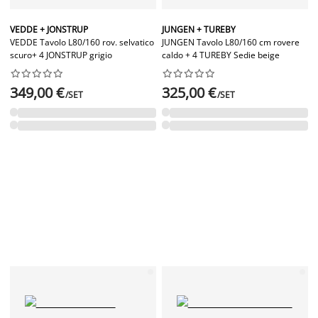
VEDDE + JONSTRUP
JUNGEN + TUREBY
VEDDE Tavolo L80/160 rov. selvatico
JUNGEN Tavolo L80/160 cm rovere
scuro+ 4 JONSTRUP grigio
caldo + 4 TUREBY Sedie beige




















349,00 €
325,00 €
/SET
/SET