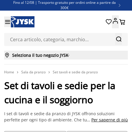
Fino al 12/08 | Trasporto gratuito per ordini online a partire da

300€
Super offerte d'estate | Oltre 1.500 articoli fino al 70%





Finanziamenti - Scegli il piano di rimborso più adatto a te



Seleziona il tuo negozio JYSK

Home
Sala da pranzo
Set tavoli e sedie da pranzo


Set di tavoli e sedie per la
cucina e il soggiorno
I set di tavoli e sedie da pranzo di JYSK offrono soluzioni
perfette per ogni tipo di ambiente. Che tu preferisca uno stile
...
Per saperne di più
moderno o classico, troverai il set ideale per rendere la tua