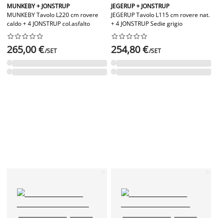
MUNKEBY + JONSTRUP
JEGERUP + JONSTRUP
MUNKEBY Tavolo L220 cm rovere
JEGERUP Tavolo L115 cm rovere nat.
caldo + 4 JONSTRUP col.asfalto
+ 4 JONSTRUP Sedie grigio




















265,00 €
254,80 €
/SET
/SET