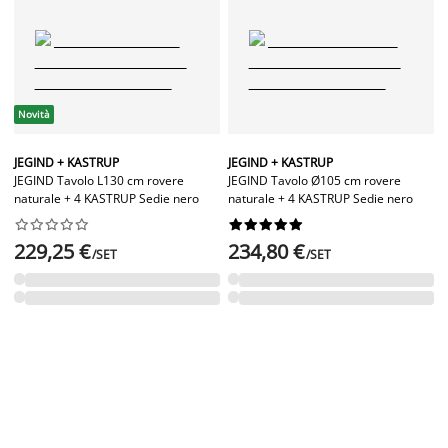
Novità
JEGIND + KASTRUP
JEGIND + KASTRUP
JEGIND Tavolo L130 cm rovere
JEGIND Tavolo Ø105 cm rovere
naturale + 4 KASTRUP Sedie nero
naturale + 4 KASTRUP Sedie nero




















229,25 €
234,80 €
/SET
/SET