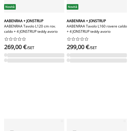
Novità
Novità
AABENRAA + JONSTRUP
AABENRAA + JONSTRUP
AABENRAA Tavolo L120 cm rov.
AABENRAA Tavolo L160 rovere caldo
caldo + 4 JONSTRUP teddy avorio
+ 4 JONSTRUP teddy avorio




















269,00 €
299,00 €
/SET
/SET