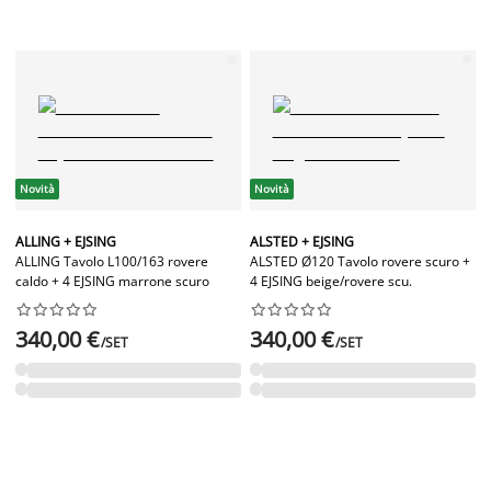
Novità
Novità
ALLING + EJSING
ALSTED + EJSING
ALLING Tavolo L100/163 rovere
ALSTED Ø120 Tavolo rovere scuro +
caldo + 4 EJSING marrone scuro
4 EJSING beige/rovere scu.




















340,00 €
340,00 €
/SET
/SET