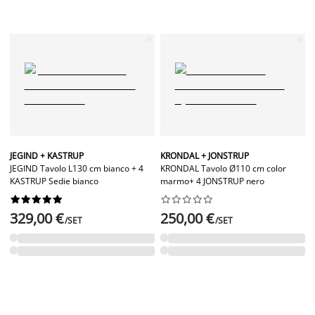
JEGIND + KASTRUP
KRONDAL + JONSTRUP
JEGIND Tavolo L130 cm bianco + 4
KRONDAL Tavolo Ø110 cm color
KASTRUP Sedie bianco
marmo+ 4 JONSTRUP nero




















329,00 €
250,00 €
/SET
/SET