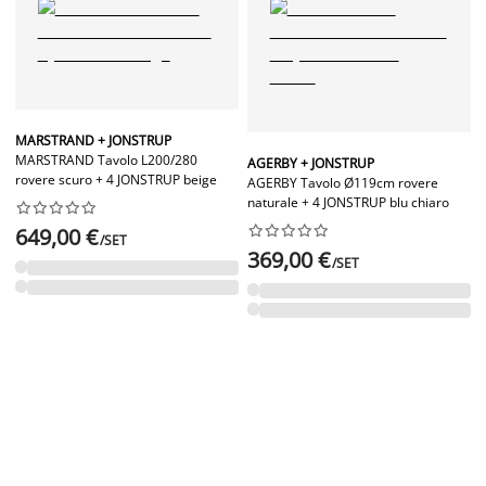
MARSTRAND + JONSTRUP
MARSTRAND Tavolo L200/280
AGERBY + JONSTRUP
rovere scuro + 4 JONSTRUP beige
AGERBY Tavolo Ø119cm rovere
naturale + 4 JONSTRUP blu chiaro




















649,00 €
/SET
369,00 €
/SET