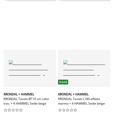
Novità
KRONDAL + HAMMEL
KRONDAL + HAMMEL
KRONDAL Tavolo Ø110 cm color
KRONDAL Tavolo L180 effetto
trav. + 4 HAMMEL Sedie beige
marmo + 4 HAMMEL Sedie beige



















