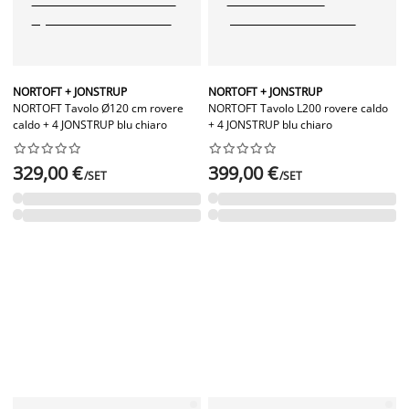
NORTOFT + JONSTRUP
NORTOFT + JONSTRUP
NORTOFT Tavolo Ø120 cm rovere
NORTOFT Tavolo L200 rovere caldo
caldo + 4 JONSTRUP blu chiaro
+ 4 JONSTRUP blu chiaro




















329,00 €
399,00 €
/SET
/SET