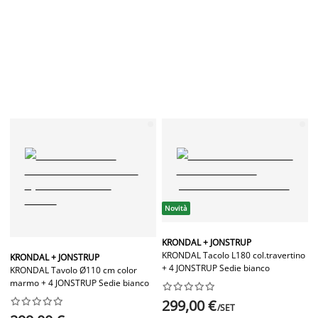
Novità
KRONDAL + JONSTRUP
KRONDAL Tacolo L180 col.travertino
KRONDAL + JONSTRUP
+ 4 JONSTRUP Sedie bianco
KRONDAL Tavolo Ø110 cm color
marmo + 4 JONSTRUP Sedie bianco




















299,00 €
/SET