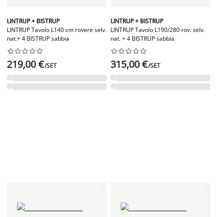
LINTRUP + BISTRUP
LINTRUP + BISTRUP
LINTRUP Tavolo L140 cm rovere selv.
LINTRUP Tavolo L190/280 rov. selv.
nat.+ 4 BISTRUP sabbia
nat. + 4 BISTRUP sabbia




















219,00 €
315,00 €
/SET
/SET