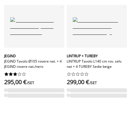
JEGIND
LINTRUP + TUREBY
JEGIND Tavolo Ø105 rovere nat. + 4
LINTRUP Tavolo L140 cm rov. selv.
JEGIND rovere nat./nero
nat + 4 TUREBY Sedie beige




















295,00 €
299,00 €
/SET
/SET