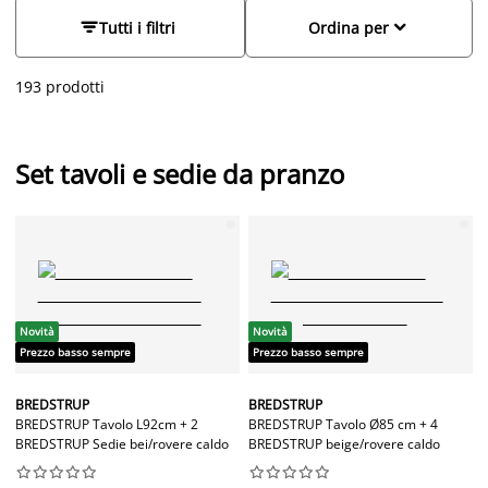
sala da pranzo accogliente e funzionale. Scopri la nostra
selezione e trova il set che meglio si adatta al tuo spazio e alle


Tutti i filtri
Ordina per
tue esigenze.
193 prodotti
Set tavoli e sedie da pranzo
Novità
Novità
Prezzo basso sempre
Prezzo basso sempre
BREDSTRUP
BREDSTRUP
BREDSTRUP Tavolo L92cm + 2
BREDSTRUP Tavolo Ø85 cm + 4
BREDSTRUP Sedie bei/rovere caldo
BREDSTRUP beige/rovere caldo



















