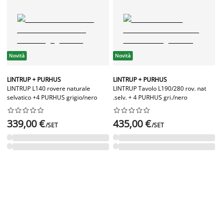
Novità
Novità
LINTRUP + PURHUS
LINTRUP + PURHUS
LINTRUP L140 rovere naturale
LINTRUP Tavolo L190/280 rov. nat
selvatico +4 PURHUS grigio/nero
.selv. + 4 PURHUS gri./nero




















339,00 €
435,00 €
/SET
/SET