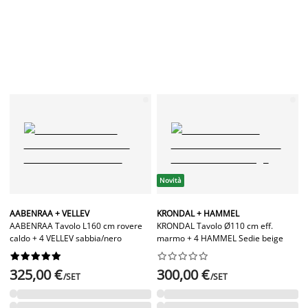
Novità
AABENRAA + VELLEV
KRONDAL + HAMMEL
AABENRAA Tavolo L160 cm rovere
KRONDAL Tavolo Ø110 cm eff.
caldo + 4 VELLEV sabbia/nero
marmo + 4 HAMMEL Sedie beige




















325,00 €
300,00 €
/SET
/SET