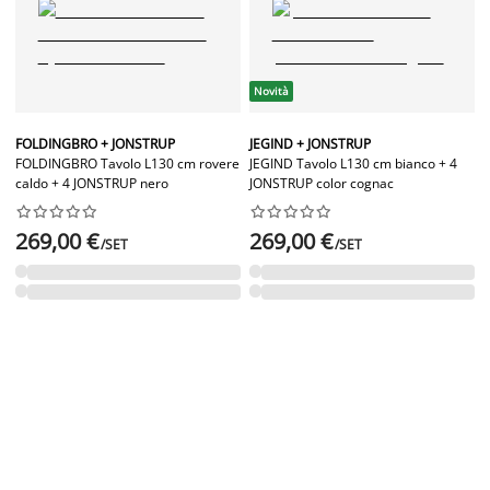
Novità
FOLDINGBRO + JONSTRUP
JEGIND + JONSTRUP
FOLDINGBRO Tavolo L130 cm rovere
JEGIND Tavolo L130 cm bianco + 4
caldo + 4 JONSTRUP nero
JONSTRUP color cognac




















269,00 €
269,00 €
/SET
/SET