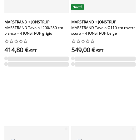
Novità
MARSTRAND + JONSTRUP
MARSTRAND + JONSTRUP
MARSTRAND Tavolo L200/280 cm
MARSTRAND Tavolo Ø110 cm rovere
bianco + 4 JONSTRUP grigio
scuro + 4 JONSTRUP beige




















414,80 €
549,00 €
/SET
/SET