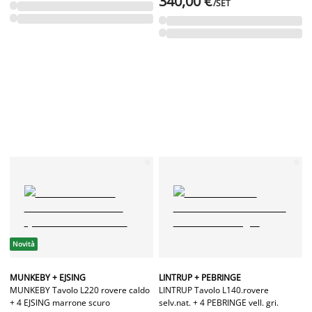
340,00 €
/SET
Novità
MUNKEBY + EJSING
LINTRUP + PEBRINGE
MUNKEBY Tavolo L220 rovere caldo
LINTRUP Tavolo L140.rovere
+ 4 EJSING marrone scuro
selv.nat. + 4 PEBRINGE vell. gri.