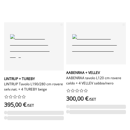
AABENRAA + VELLEV
AABENRAA tavolo L120 cm rovere
LINTRUP + TUREBY
caldo + 4 VELLEV sabbia/nero
LINTRUP Tavolo L190/280 cm rovere
selv.nat. + 4 TUREBY beige




















300,00 €
/SET
395,00 €
/SET