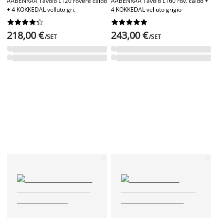
AABENRAA Tavolo L120 rovere caldo
AABENRAA Tavolo L160 rov. caldo +
+ 4 KOKKEDAL velluto gri.
4 KOKKEDAL velluto grigio




















218,00 €
243,00 €
/SET
/SET